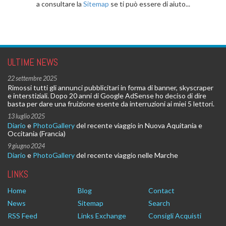
a consultare la
Sitemap
se ti può essere di aiuto...
ULTIME NEWS
22 settembre 2025
Rimossi tutti gli annunci pubblicitari in forma di banner, skyscraper
e interstiziali. Dopo 20 anni di Google AdSense ho deciso di dire
basta per dare una fruizione esente da interruzioni ai miei 5 lettori.
13 luglio 2025
Diario
e
PhotoGallery
del recente viaggio in Nuova Aquitania e
Occitania (Francia)
9 giugno 2024
Diario
e
PhotoGallery
del recente viaggio nelle Marche
LINKS
Home
Blog
Contact
News
Sitemap
Search
RSS Feed
Links Exchange
Consigli Acquisti