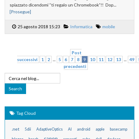
spiazzato dicendomi “ti regalo un Chromebook”!! Dop...
[Prosegue]
25 agosto 2018 15:23
Informatica
mobile
Post
successivi
1
2
...
5
6
7
8
9
10
11
12
13
...
49
precedenti
Tag Cloud
.net
5dii
AdaptiveOptics
AI
android
apple
basecamp
canon
blazor