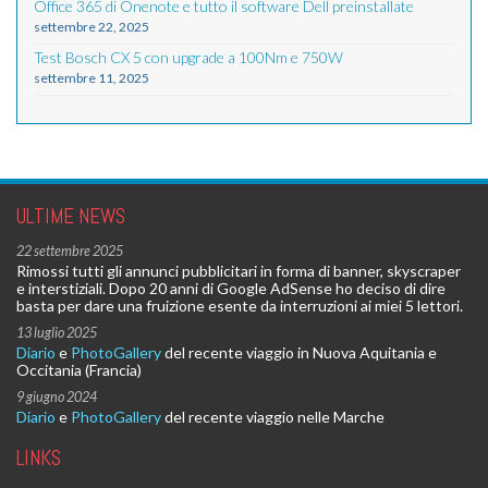
Office 365 di Onenote e tutto il software Dell preinstallate
settembre 22, 2025
Test Bosch CX 5 con upgrade a 100Nm e 750W
settembre 11, 2025
ULTIME NEWS
22 settembre 2025
Rimossi tutti gli annunci pubblicitari in forma di banner, skyscraper
e interstiziali. Dopo 20 anni di Google AdSense ho deciso di dire
basta per dare una fruizione esente da interruzioni ai miei 5 lettori.
13 luglio 2025
Diario
e
PhotoGallery
del recente viaggio in Nuova Aquitania e
Occitania (Francia)
9 giugno 2024
Diario
e
PhotoGallery
del recente viaggio nelle Marche
LINKS