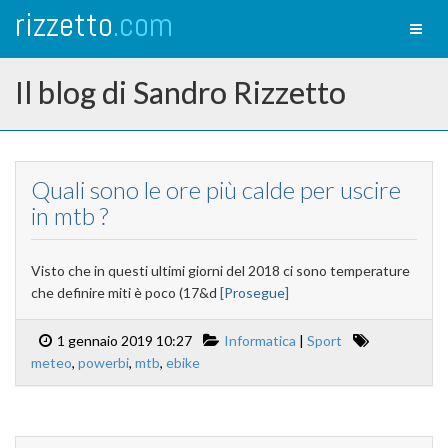
rizzetto
.com
Toggl
naviga
Il blog di Sandro Rizzetto
Quali sono le ore più calde per uscire
in mtb ?
Visto che in questi ultimi giorni del 2018 ci sono temperature
che definire miti è poco (17&d
[Prosegue]
1 gennaio 2019 10:27
Informatica
|
Sport
meteo
,
powerbi
,
mtb
,
ebike