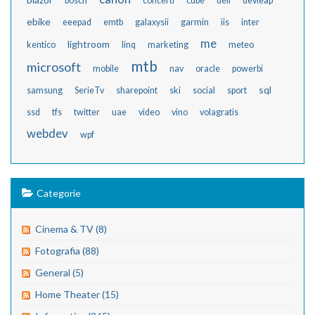
bosch
concerti
cube
dell
devleap
ebike
eeepad
emtb
galaxysii
garmin
iis
inter
me
lightroom
kentico
linq
marketing
meteo
mtb
microsoft
mobile
nav
oracle
powerbi
sql
samsung
SerieTv
sharepoint
ski
social
sport
ssd
tfs
twitter
uae
video
vino
volagratis
webdev
wpf
Categorie
Cinema & TV (8)
Fotografia (88)
General (5)
Home Theater (15)