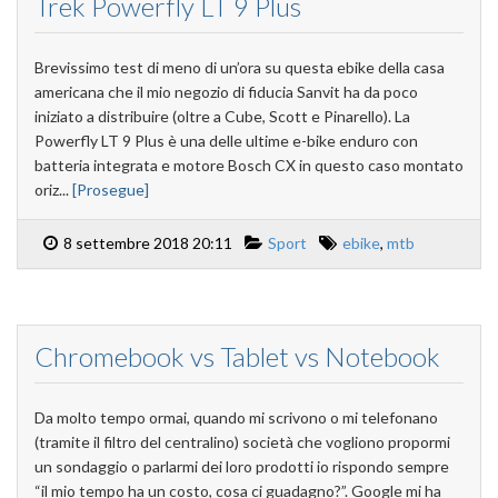
Trek Powerfly LT 9 Plus
Brevissimo test di meno di un’ora su questa ebike della casa
americana che il mio negozio di fiducia Sanvit ha da poco
iniziato a distribuire (oltre a Cube, Scott e Pinarello). La
Powerfly LT 9 Plus è una delle ultime e-bike enduro con
batteria integrata e motore Bosch CX in questo caso montato
oriz...
[Prosegue]
8 settembre 2018 20:11
Sport
ebike
,
mtb
Chromebook vs Tablet vs Notebook
Da molto tempo ormai, quando mi scrivono o mi telefonano
(tramite il filtro del centralino) società che vogliono propormi
un sondaggio o parlarmi dei loro prodotti io rispondo sempre
“il mio tempo ha un costo, cosa ci guadagno?”. Google mi ha