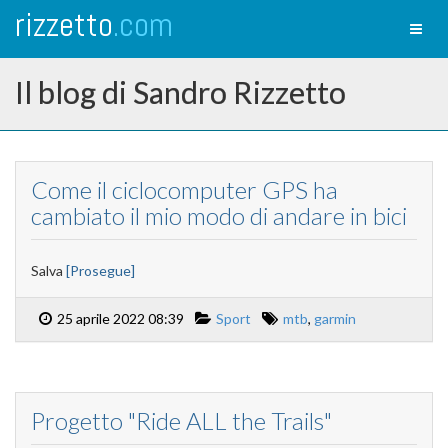
rizzetto
.com
Toggl
naviga
Il blog di Sandro Rizzetto
Come il ciclocomputer GPS ha
cambiato il mio modo di andare in bici
Salva
[Prosegue]
25 aprile 2022 08:39
Sport
mtb
,
garmin
Progetto "Ride ALL the Trails"