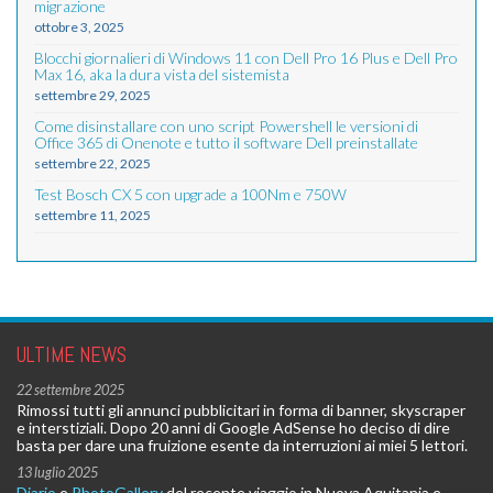
migrazione
ottobre 3, 2025
Blocchi giornalieri di Windows 11 con Dell Pro 16 Plus e Dell Pro
Max 16, aka la dura vista del sistemista
settembre 29, 2025
Come disinstallare con uno script Powershell le versioni di
Office 365 di Onenote e tutto il software Dell preinstallate
settembre 22, 2025
Test Bosch CX 5 con upgrade a 100Nm e 750W
settembre 11, 2025
ULTIME NEWS
22 settembre 2025
Rimossi tutti gli annunci pubblicitari in forma di banner, skyscraper
e interstiziali. Dopo 20 anni di Google AdSense ho deciso di dire
basta per dare una fruizione esente da interruzioni ai miei 5 lettori.
13 luglio 2025
Diario
e
PhotoGallery
del recente viaggio in Nuova Aquitania e