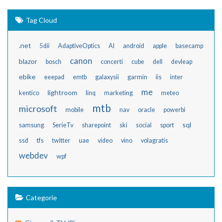
Tag Cloud
.net
5dii
AdaptiveOptics
AI
android
apple
basecamp
canon
blazor
bosch
concerti
cube
dell
devleap
ebike
eeepad
emtb
galaxysii
garmin
iis
inter
me
lightroom
kentico
linq
marketing
meteo
mtb
microsoft
mobile
nav
oracle
powerbi
sql
samsung
SerieTv
sharepoint
ski
social
sport
ssd
tfs
twitter
uae
video
vino
volagratis
webdev
wpf
Categorie