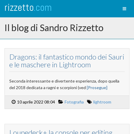
rizzetto
.com
Toggl
naviga
Il blog di Sandro Rizzetto
Dragons: il fantastico mondo dei Sauri
e le maschere in Lightroom
Seconda interessante e divertente esperienza, dopo quella
del 2018 dedicata a ragni e scorpioni (ved
[Prosegue]
10 aprile 2022 08:04
Fotografia
lightroom
Loupedeck+ la console per editing