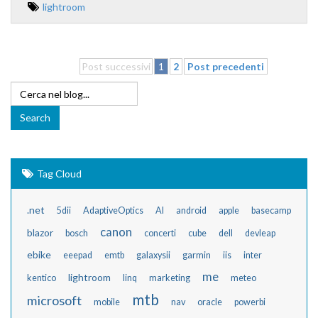
lightroom
Post successivi
1
2
Post precedenti
Tag Cloud
.net
5dii
AdaptiveOptics
AI
android
apple
basecamp
canon
blazor
bosch
concerti
cube
dell
devleap
ebike
eeepad
emtb
galaxysii
garmin
iis
inter
me
lightroom
kentico
linq
marketing
meteo
mtb
microsoft
mobile
nav
oracle
powerbi