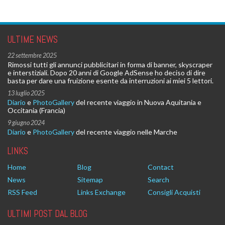
ULTIME NEWS
22 settembre 2025
Rimossi tutti gli annunci pubblicitari in forma di banner, skyscraper
e interstiziali. Dopo 20 anni di Google AdSense ho deciso di dire
basta per dare una fruizione esente da interruzioni ai miei 5 lettori.
13 luglio 2025
Diario
e
PhotoGallery
del recente viaggio in Nuova Aquitania e
Occitania (Francia)
9 giugno 2024
Diario
e
PhotoGallery
del recente viaggio nelle Marche
LINKS
Home
Blog
Contact
News
Sitemap
Search
RSS Feed
Links Exchange
Consigli Acquisti
ULTIMI POST DAL BLOG