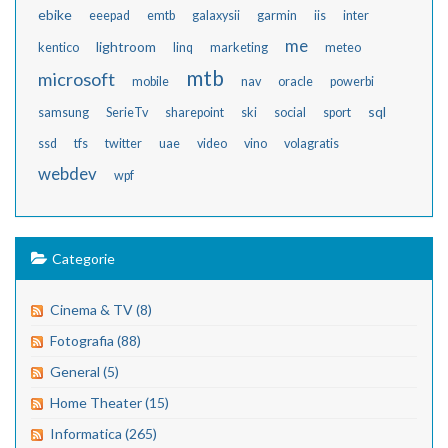
ebike
eeepad
emtb
galaxysii
garmin
iis
inter
me
lightroom
kentico
linq
marketing
meteo
mtb
microsoft
mobile
nav
oracle
powerbi
sql
samsung
SerieTv
sharepoint
ski
social
sport
ssd
tfs
twitter
uae
video
vino
volagratis
webdev
wpf
Categorie
Cinema & TV (8)
Fotografia (88)
General (5)
Home Theater (15)
Informatica (265)