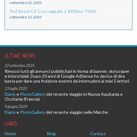
settembre 22, 2025
Test Bosch CX 5 con upgrade a 100Nm e 750W
settembre 11, 2025
ULTIME NEWS
22 settembre 2025
Rimossi tutti gli annunci pubblicitari in forma di banner, skyscraper
e interstiziali. Dopo 20 anni di Google AdSense ho deciso di dire
basta per dare una fruizione esente da interruzioni ai miei 5 lettori.
13 luglio 2025
Diario
e
PhotoGallery
del recente viaggio in Nuova Aquitania e
Occitania (Francia)
9 giugno 2024
Diario
e
PhotoGallery
del recente viaggio nelle Marche
LINKS
Home
Blog
Contact