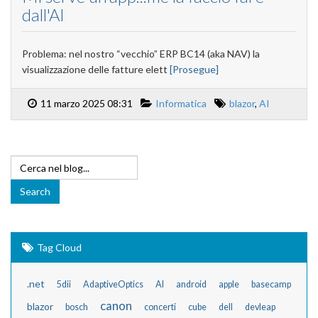
dall'AI
Problema: nel nostro “vecchio” ERP BC14 (aka NAV) la
visualizzazione delle fatture elett
[Prosegue]
11 marzo 2025 08:31
Informatica
blazor
,
AI
Tag Cloud
.net
5dii
AdaptiveOptics
AI
android
apple
basecamp
canon
blazor
bosch
concerti
cube
dell
devleap