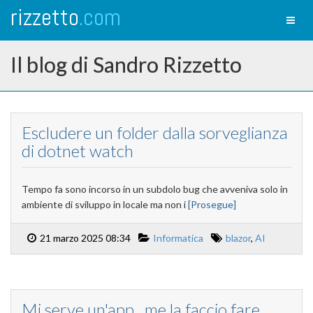
rizzetto
.com
Toggl
naviga
Il blog di Sandro Rizzetto
Escludere un folder dalla sorveglianza
di dotnet watch
Tempo fa sono incorso in un subdolo bug che avveniva solo in
ambiente di sviluppo in locale ma non i
[Prosegue]
21 marzo 2025 08:34
Informatica
blazor
,
AI
Mi serve un'app...me la faccio fare