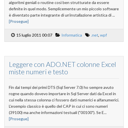
algoritmi geniali o routine così ben strutturate da essere
definite in quel modo. Semplicemente un mio piccolo software
è diventato parte integrante di un’installazione artistica di ...
[Prosegue]
15 luglio 2011 00:07
Informatica
.net
,
wpf
Leggere con ADO.NET colonne Excel
miste numeri e testo
Fin dai tempi dei primi DTS (Sql Server 7.0) ho sempre avuto
rogne quando dovevo importare in Sql Server dati da Excel in
cui nella stessa colonna ci fossero dati numerici e alfanumerici.
L'esempio classico è quello del CAP in cui ci sono numeri
(39100) ma anche informazioni testuali ("00100"). Se E...
[Prosegue]