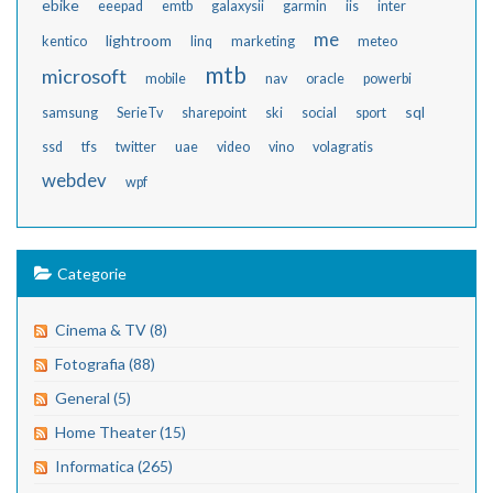
ebike
eeepad
emtb
galaxysii
garmin
iis
inter
me
lightroom
kentico
linq
marketing
meteo
mtb
microsoft
mobile
nav
oracle
powerbi
sql
samsung
SerieTv
sharepoint
ski
social
sport
ssd
tfs
twitter
uae
video
vino
volagratis
webdev
wpf
Categorie
Cinema & TV (8)
Fotografia (88)
General (5)
Home Theater (15)
Informatica (265)