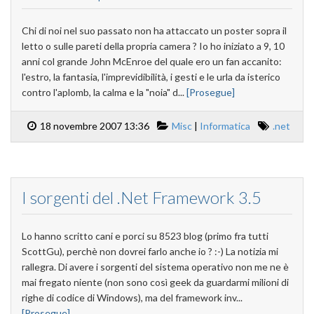
Chi di noi nel suo passato non ha attaccato un poster sopra il
letto o sulle pareti della propria camera ? Io ho iniziato a 9, 10
anni col grande John McEnroe del quale ero un fan accanito:
l'estro, la fantasia, l'imprevidibilità, i gesti e le urla da isterico
contro l'aplomb, la calma e la "noia" d...
[Prosegue]
18 novembre 2007 13:36
Misc
|
Informatica
.net
I sorgenti del .Net Framework 3.5
Lo hanno scritto cani e porci su 8523 blog (primo fra tutti
ScottGu), perchè non dovrei farlo anche io ? :-) La notizia mi
rallegra. Di avere i sorgenti del sistema operativo non me ne è
mai fregato niente (non sono così geek da guardarmi milioni di
righe di codice di Windows), ma del framework inv...
[Prosegue]