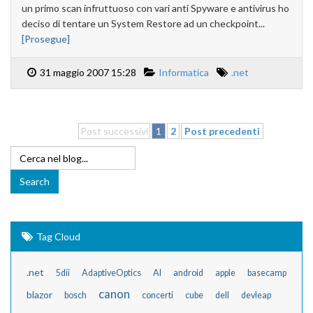
un primo scan infruttuoso con vari anti Spyware e antivirus ho
deciso di tentare un System Restore ad un checkpoint...
[Prosegue]
31 maggio 2007 15:28
Informatica
.net
Post successivi
1
2
Post precedenti
Tag Cloud
.net
5dii
AdaptiveOptics
AI
android
apple
basecamp
canon
blazor
bosch
concerti
cube
dell
devleap