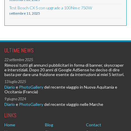
Test Bosch CX 5 con upgrade a 100Nm e 750W
settembre 11, 2025
ULTIME NEWS
22 settembre 2025
Rimossi tutti gli annunci pubblicitari in forma di banner, skyscraper
e interstiziali. Dopo 20 anni di Google AdSense ho deciso di dire
basta per dare una fruizione esente da interruzioni ai miei 5 lettori.
13 luglio 2025
Diario
e
PhotoGallery
del recente viaggio in Nuova Aquitania e
Occitania (Francia)
9 giugno 2024
Diario
e
PhotoGallery
del recente viaggio nelle Marche
LINKS
Home
Blog
Contact