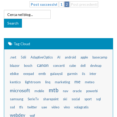
Post successivi
1
2
Post precedenti
Tag Cloud
.net
5dii
AdaptiveOptics
AI
android
apple
basecamp
canon
blazor
bosch
concerti
cube
dell
devleap
ebike
eeepad
emtb
galaxysii
garmin
iis
inter
me
lightroom
kentico
linq
marketing
meteo
mtb
microsoft
mobile
nav
oracle
powerbi
sql
samsung
SerieTv
sharepoint
ski
social
sport
ssd
tfs
twitter
uae
video
vino
volagratis
webdev
wpf