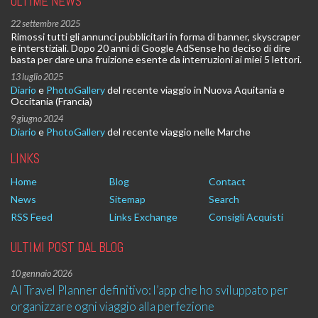
ULTIME NEWS
22 settembre 2025
Rimossi tutti gli annunci pubblicitari in forma di banner, skyscraper
e interstiziali. Dopo 20 anni di Google AdSense ho deciso di dire
basta per dare una fruizione esente da interruzioni ai miei 5 lettori.
13 luglio 2025
Diario
e
PhotoGallery
del recente viaggio in Nuova Aquitania e
Occitania (Francia)
9 giugno 2024
Diario
e
PhotoGallery
del recente viaggio nelle Marche
LINKS
Home
Blog
Contact
News
Sitemap
Search
RSS Feed
Links Exchange
Consigli Acquisti
ULTIMI POST DAL BLOG
10 gennaio 2026
AI Travel Planner definitivo: l’app che ho sviluppato per
organizzare ogni viaggio alla perfezione