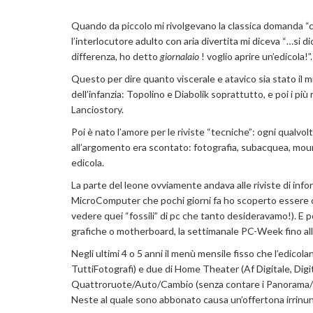
Quando da piccolo mi rivolgevano la classica domanda “co
l’interlocutore adulto con aria divertita mi diceva “…si d
differenza, ho detto
giornalaio
! voglio aprire un’edicola!”.
Questo per dire quanto viscerale e atavico sia stato il mi
dell’infanzia: Topolino e Diabolik soprattutto, e poi i più
Lanciostory.
Poi è nato l’amore per le riviste “tecniche”: ogni qualv
all’argomento era scontato: fotografia, subacquea, moun
edicola.
La parte del leone ovviamente andava alle riviste di in
MicroComputer che pochi giorni fa ho scoperto essere
vedere quei “fossili” di pc che tanto desideravamo!). E
grafiche o motherboard, la settimanale PC-Week fino a
Negli ultimi 4 o 5 anni il menù mensile fisso che l’edico
TuttiFotografi) e due di Home Theater (Af Digitale, Di
Quattroruote/Auto/Cambio (senza contare i Panorama/Es
Neste al quale sono abbonato causa un’offertona irrinunc