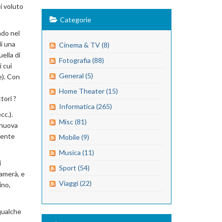
i voluto
Categorie
ndo nel
di una
Cinema & TV (8)
ella di
Fotografia (88)
 cui
General (5)
e). Con
Home Theater (15)
tori ?
Informatica (265)
cc.).
Misc (81)
 nuova
mente
Mobile (9)
Musica (11)
i
Sport (54)
iamerà, e
Viaggi (22)
ino,
qualche