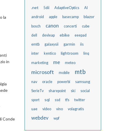
.net
5dii
AdaptiveOptics
AI
blazor
o la
android
apple
basecamp
canon
bosch
concerti
cube
ebike
dell
devleap
eeepad
emtb
galaxysii
garmin
iis
lightroom
inter
kentico
linq
enti
zio in
me
marketing
meteo
mtb
microsoft
mobile
nav
oracle
powerbi
samsung
lgia
chede
SerieTv
sharepoint
ski
social
sql
sport
ssd
tfs
twitter
e
uae
video
vino
volagratis
webdev
wpf
di Conde