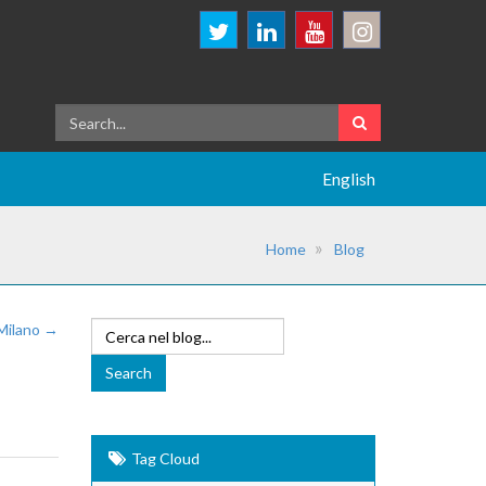
English
Home
Blog
 Milano →
Tag Cloud