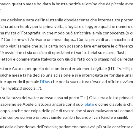
mmarico questo mese ho dato la brutta notizia all’omino che da piccolo avre
.
na decisione nata dall’ineluttabile obsolescenza che internet sta porta
icina ad un hobby per la prima volta, sfogliare o leggere qualche numero 
 rivista di Fotografia: in che modo può arricchire la mia conoscenza (o qu
re ? Con le news ? Arrivano un mese dopo… Con la prova di una macchina di
e si sono visti sample che sulla carta non possono fare emergere le differenz
 ovvio che ci sia un ciclo di ripetizioni e i vari tutorial su macro, flash,
lettori e commentate (talvolta con giudizi fatti con lo stampino) dai redat
ettore Auto e per quello del mondo entertainment digitale (HT, Tv, HiFi, e
qualche mese fa ha deciso una scissione e si è interrogata se fondare una
line aprendo il portale
DDay
che per la sua natura riesce ad offrire ovvia
 “è il web2.0 piccola…”).
 sulla tazza del water adesso cosa mi porto ?” :-) O la sera a letto prima d
sapremo se Apple ci stupirà ancora con il suo
iSlate
o come diavolo si ch
roppo, anche per colpa delle pile di riviste che si accumulavano sul comod
e tempo scriverò un post simile sui libri lodando i vari Kindle e simili).
mi dalla dipendenza dell’edicola; perlomeno non avrò più sulla coscienza 