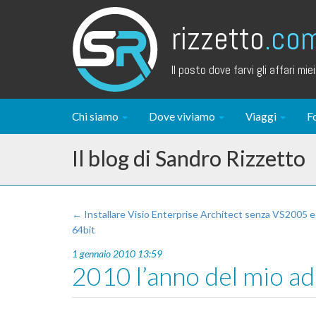
rizzetto
.co
Il posto dove farvi gli affari miei.
Chi siamo
Dove viviamo
Viaggi
F
Il blog di Sandro Rizzetto
← Installare Visio Enterprise Architect senza VS2005 
64bit
1 gennaio 2010 13:59
2010 l’anno del mio add