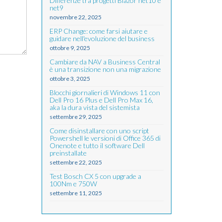
Differenze tra progetti Blazor net10 e
net9
novembre 22, 2025
ERP Change: come farsi aiutare e
guidare nell'evoluzione del business
ottobre 9, 2025
Cambiare da NAV a Business Central
è una transizione non una migrazione
ottobre 3, 2025
Blocchi giornalieri di Windows 11 con
Dell Pro 16 Plus e Dell Pro Max 16,
aka la dura vista del sistemista
settembre 29, 2025
Come disinstallare con uno script
Powershell le versioni di Office 365 di
Onenote e tutto il software Dell
preinstallate
settembre 22, 2025
Test Bosch CX 5 con upgrade a
100Nm e 750W
settembre 11, 2025