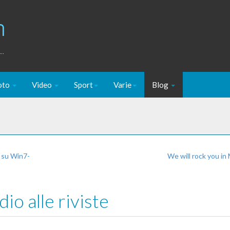
m
..
oto
Video
Sport
Varie
Blog
e su Win7-
We will rock you in
io alle riviste