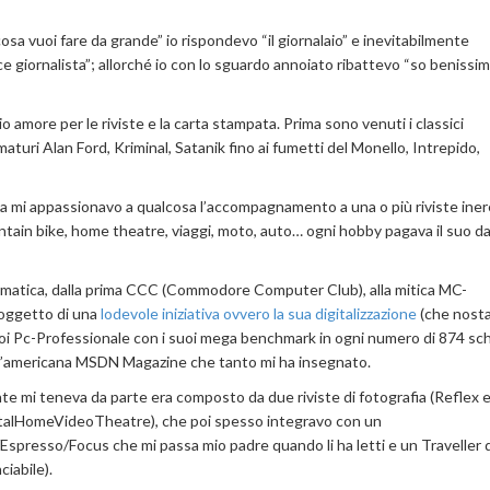
sa vuoi fare da grande” io rispondevo “il giornalaio” e inevitabilmente
ice giornalista”; allorché io con lo sguardo annoiato ribattevo “so benissim
o amore per le riviste e la carta stampata. Prima sono venuti i classici
 maturi Alan Ford, Kriminal, Satanik fino ai fumetti del Monello, Intrepido,
olta mi appassionavo a qualcosa l’accompagnamento a una o più riviste iner
tain bike, home theatre, viaggi, moto, auto… ogni hobby pagava il suo da
formatica, dalla prima CCC (Commodore Computer Club), alla mitica MC-
 oggetto di una
lodevole iniziativa ovvero la sua digitalizzazione
(che nosta
 poi Pc-Professionale con i suoi mega benchmark in ogni numero di 874 s
ll’americana MSDN Magazine che tanto mi ha insegnato.
lante mi teneva da parte era composto da due riviste di fotografia (Reflex 
gitalHomeVideoTheatre), che poi spesso integravo con un
presso/Focus che mi passa mio padre quando li ha letti e un Traveller 
iabile).