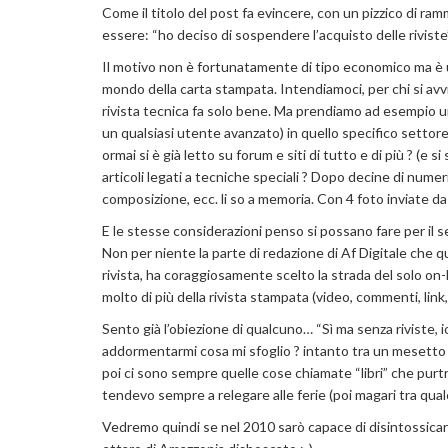
Come il titolo del post fa evincere, con un pizzico di ra
essere: “ho deciso di sospendere l’acquisto delle riviste”
Il motivo non è fortunatamente di tipo economico ma è u
mondo della carta stampata. Intendiamoci, per chi si avv
rivista tecnica fa solo bene. Ma prendiamo ad esempio una
un qualsiasi utente avanzato) in quello specifico setto
ormai si è già letto su forum e siti di tutto e di più ? (
articoli legati a tecniche speciali ? Dopo decine di numeri è
composizione, ecc. li so a memoria. Con 4 foto inviate da 
E le stesse considerazioni penso si possano fare per il s
Non per niente la parte di redazione di Af Digitale che 
rivista, ha coraggiosamente scelto la strada del solo on-
molto di più della rivista stampata (video, commenti, link,
Sento già l’obiezione di qualcuno… “Sì ma senza riviste, io
addormentarmi cosa mi sfoglio ? intanto tra un mesetto 
poi ci sono sempre quelle cose chiamate “libri” che purt
tendevo sempre a relegare alle ferie (poi magari tra qualch
Vedremo quindi se nel 2010 sarò capace di disintossicar