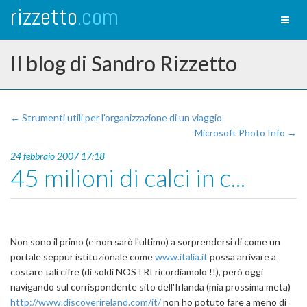
rizzetto
.com
Toggl
naviga
Il blog di Sandro Rizzetto
← Strumenti utili per l'organizzazione di un viaggio
Microsoft Photo Info →
24 febbraio 2007 17:18
45 milioni di calci in c...
Non sono il primo (e non sarò l'ultimo) a sorprendersi di come un
portale seppur istituzionale come
www.italia.it
possa arrivare a
costare tali cifre (di soldi NOSTRI ricordiamolo !!), però oggi
navigando sul corrispondente sito dell'Irlanda (mia prossima meta)
http://www.discoverireland.com/it/
non ho potuto fare a meno di