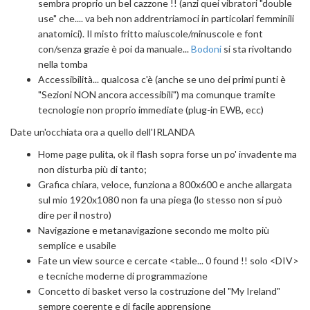
sembra proprio un bel cazzone !! (anzi quei vibratori "double
use" che.... va beh non addrentriamoci in particolari femminili
anatomici). Il misto fritto maiuscole/minuscole e font
con/senza grazie è poi da manuale...
Bodoni
si sta rivoltando
nella tomba
Accessibilità... qualcosa c'è (anche se uno dei primi punti è
"Sezioni NON ancora accessibili") ma comunque tramite
tecnologie non proprio immediate (plug-in EWB, ecc)
Date un'occhiata ora a quello dell'IRLANDA
Home page pulita, ok il flash sopra forse un po' invadente ma
non disturba più di tanto;
Grafica chiara, veloce, funziona a 800x600 e anche allargata
sul mio 1920x1080 non fa una piega (lo stesso non si può
dire per il nostro)
Navigazione e metanavigazione secondo me molto più
semplice e usabile
Fate un view source e cercate <table... 0 found !! solo <DIV>
e tecniche moderne di programmazione
Concetto di basket verso la costruzione del "My Ireland"
sempre coerente e di facile apprensione