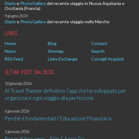
Diario
e
PhotoGallery
del recente viaggio in Nuova Aquitania e
Occitania (Francia)
9 giugno 2024
Diario
e
PhotoGallery
del recente viaggio nelle Marche
LINKS
Home
Blog
Contact
News
Sitemap
Search
RSS Feed
Links Exchange
Consigli Acquisti
ULTIMI POST DAL BLOG
10 gennaio 2026
AI Travel Planner definitivo: l’app che ho sviluppato per
organizzare ogni viaggio alla perfezione
6 gennaio 2026
Perché è fondamentale l’Educazione Finanziaria
1 gennaio 2026
Recap di fine anno – Film & Serie TV