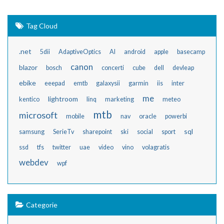
Tag Cloud
.net
5dii
AdaptiveOptics
AI
android
apple
basecamp
canon
blazor
bosch
concerti
cube
dell
devleap
ebike
eeepad
emtb
galaxysii
garmin
iis
inter
me
lightroom
kentico
linq
marketing
meteo
mtb
microsoft
mobile
nav
oracle
powerbi
sql
samsung
SerieTv
sharepoint
ski
social
sport
ssd
tfs
twitter
uae
video
vino
volagratis
webdev
wpf
Categorie