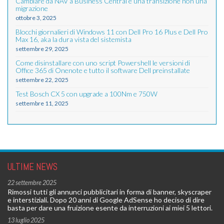
Cambiare da NAV a Business Central è una transizione non una
migrazione
ottobre 3, 2025
Blocchi giornalieri di Windows 11 con Dell Pro 16 Plus e Dell Pro
Max 16, aka la dura vista del sistemista
settembre 29, 2025
Come disinstallare con uno script Powershell le versioni di
Office 365 di Onenote e tutto il software Dell preinstallate
settembre 22, 2025
Test Bosch CX 5 con upgrade a 100Nm e 750W
settembre 11, 2025
ULTIME NEWS
22 settembre 2025
Rimossi tutti gli annunci pubblicitari in forma di banner, skyscraper
e interstiziali. Dopo 20 anni di Google AdSense ho deciso di dire
basta per dare una fruizione esente da interruzioni ai miei 5 lettori.
13 luglio 2025