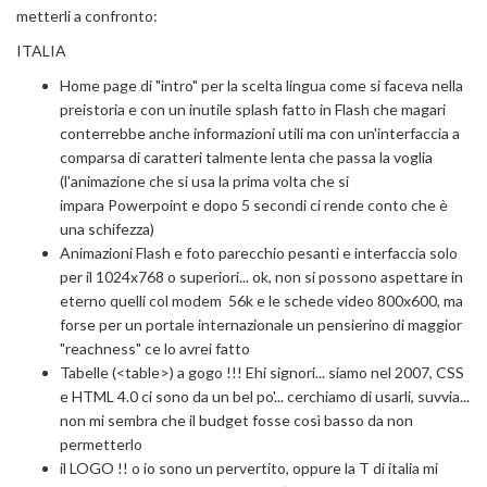
metterli a confronto:
ITALIA
Home page di "intro" per la scelta lingua come si faceva nella
preistoria e con un inutile splash fatto in Flash che magari
conterrebbe anche informazioni utili ma con un'interfaccia a
comparsa di caratteri talmente lenta che passa la voglia
(l'animazione che si usa la prima volta che si
impara Powerpoint e dopo 5 secondi ci rende conto che è
una schifezza)
Animazioni Flash e foto parecchio pesanti e interfaccia solo
per il 1024x768 o superiori... ok, non si possono aspettare in
eterno quelli col modem 56k e le schede video 800x600, ma
forse per un portale internazionale un pensierino di maggior
"reachness" ce lo avrei fatto
Tabelle (<table>) a gogo !!! Ehi signori... siamo nel 2007, CSS
e HTML 4.0 ci sono da un bel po'... cerchiamo di usarli, suvvia...
non mi sembra che il budget fosse così basso da non
permetterlo
il LOGO !! o io sono un pervertito, oppure la T di italia mi