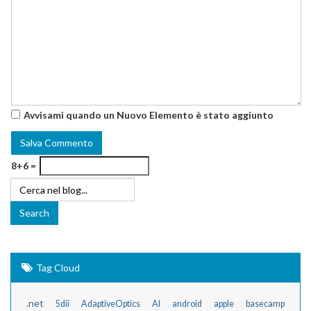
Avvisami quando un Nuovo Elemento è stato aggiunto
8+6 =
Tag Cloud
.net
5dii
AdaptiveOptics
AI
android
apple
basecamp