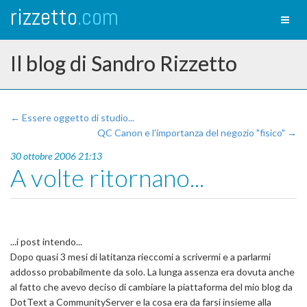
rizzetto
.com
Toggl
naviga
Il blog di Sandro Rizzetto
← Essere oggetto di studio...
QC Canon e l'importanza del negozio "fisico" →
30 ottobre 2006 21:13
A volte ritornano...
...i post intendo...
Dopo quasi 3 mesi di latitanza rieccomi a scrivermi e a parlarmi
addosso probabilmente da solo. La lunga assenza era dovuta anche
al fatto che avevo deciso di cambiare la piattaforma del mio blog da
DotText a CommunityServer e la cosa era da farsi insieme alla