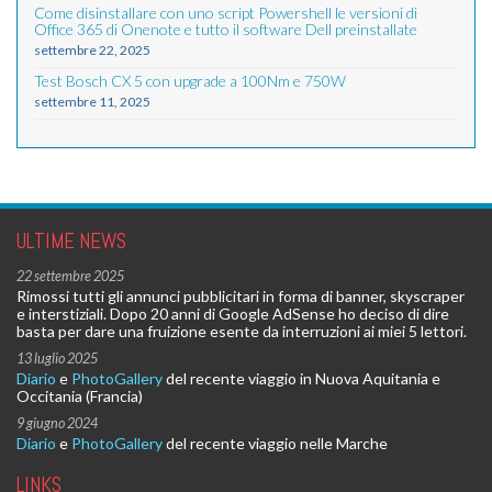
Come disinstallare con uno script Powershell le versioni di
Office 365 di Onenote e tutto il software Dell preinstallate
settembre 22, 2025
Test Bosch CX 5 con upgrade a 100Nm e 750W
settembre 11, 2025
ULTIME NEWS
22 settembre 2025
Rimossi tutti gli annunci pubblicitari in forma di banner, skyscraper
e interstiziali. Dopo 20 anni di Google AdSense ho deciso di dire
basta per dare una fruizione esente da interruzioni ai miei 5 lettori.
13 luglio 2025
Diario
e
PhotoGallery
del recente viaggio in Nuova Aquitania e
Occitania (Francia)
9 giugno 2024
Diario
e
PhotoGallery
del recente viaggio nelle Marche
LINKS