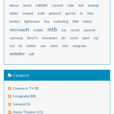
canon
blazor
bosch
concerti
cube
dell
devleap
ebike
eeepad
emtb
galaxysii
garmin
iis
inter
me
lightroom
kentico
linq
marketing
meteo
mtb
microsoft
mobile
nav
oracle
powerbi
sql
samsung
SerieTv
sharepoint
ski
social
sport
ssd
tfs
twitter
uae
video
vino
volagratis
webdev
wpf
Categorie
Cinema & TV (8)
Fotografia (88)
General (5)
Home Theater (15)