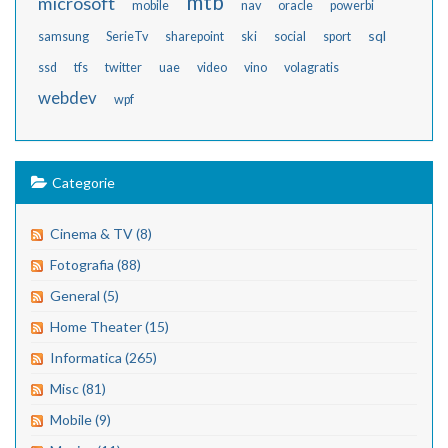
mtb
microsoft
mobile
nav
oracle
powerbi
sql
samsung
SerieTv
sharepoint
ski
social
sport
ssd
tfs
twitter
uae
video
vino
volagratis
webdev
wpf
Categorie
Cinema & TV (8)
Fotografia (88)
General (5)
Home Theater (15)
Informatica (265)
Misc (81)
Mobile (9)