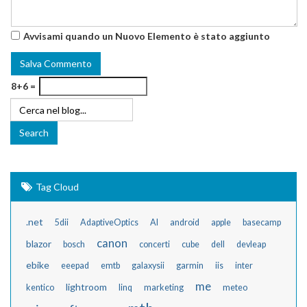
Avvisami quando un Nuovo Elemento è stato aggiunto
8+6 =
Tag Cloud
.net
5dii
AdaptiveOptics
AI
android
apple
basecamp
canon
blazor
bosch
concerti
cube
dell
devleap
ebike
eeepad
emtb
galaxysii
garmin
iis
inter
me
lightroom
kentico
linq
marketing
meteo