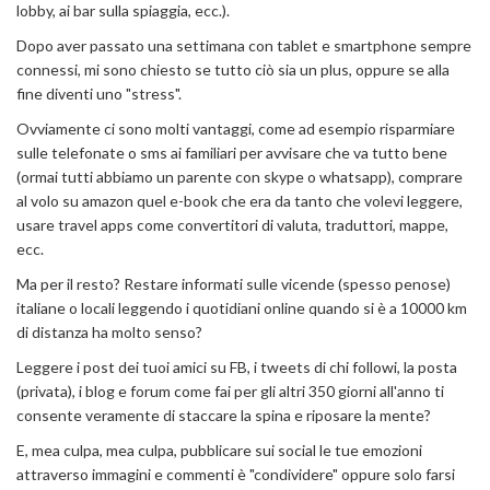
lobby, ai bar sulla spiaggia, ecc.).
Dopo aver passato una settimana con tablet e smartphone sempre
connessi, mi sono chiesto se tutto ciò sia un plus, oppure se alla
fine diventi uno "stress".
Ovviamente ci sono molti vantaggi, come ad esempio risparmiare
sulle telefonate o sms ai familiari per avvisare che va tutto bene
(ormai tutti abbiamo un parente con skype o whatsapp), comprare
al volo su amazon quel e-book che era da tanto che volevi leggere,
usare travel apps come convertitori di valuta, traduttori, mappe,
ecc.
Ma per il resto? Restare informati sulle vicende (spesso penose)
italiane o locali leggendo i quotidiani online quando si è a 10000 km
di distanza ha molto senso?
Leggere i post dei tuoi amici su FB, i tweets di chi followi, la posta
(privata), i blog e forum come fai per gli altri 350 giorni all'anno ti
consente veramente di staccare la spina e riposare la mente?
E, mea culpa, mea culpa, pubblicare sui social le tue emozioni
attraverso immagini e commenti è "condividere" oppure solo farsi