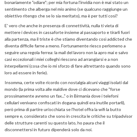
bonariamente "odiare"; per mia fortuna l'invidia non è mai stato un
sentimento che alberga nel mio animo (se qualcuno raggiunge un
obiettivo ritengo che se lo sia meritato), ma è per tutti così?
E' vero che anche in presenza di connettività, nulla ti vieta di
mettere i devices in cassaforte insieme al passaporto e tirarli fuori
alla partenza, ma il triste è che stiamo diventando così addicted che
diventa difficile farne a meno. Fortunamente riesco perlomeno a
seguire una regola ferrea: la mail del lavoro non la apro mai e salvo
casi eccezionali i miei colleghi riescono ad arrangiarsi e a non
interpellarmi (cosa che io mi sforzo di fare altrettanto quando sono
loro ad essere in ferie).
Insomma, certe volte ricordo con nostalgia alcuni viaggi isolati dal
mondo (la prima volta alle maldive dove ci dicevano che "forse
prossimamente avremo un fax..." o in Birmania dove i telefoni
cellulari venivano confiscati in dogana quindi era inutile portarli),
però prima di partire un'occhiata se l'hotel offra la wifi la butto
sempre e, considerato che sono in crescita le critiche su tripadvisor
delle strutture carenti su questo lato, ho paura che il
disconnettersi in futuro dipenderà solo da noi.