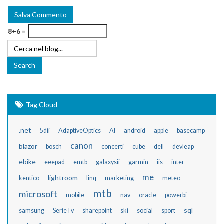
8+6 =
Tag Cloud
.net
5dii
AdaptiveOptics
AI
android
apple
basecamp
canon
blazor
bosch
concerti
cube
dell
devleap
ebike
eeepad
emtb
galaxysii
garmin
iis
inter
me
lightroom
kentico
linq
marketing
meteo
mtb
microsoft
mobile
nav
oracle
powerbi
sql
samsung
SerieTv
sharepoint
ski
social
sport