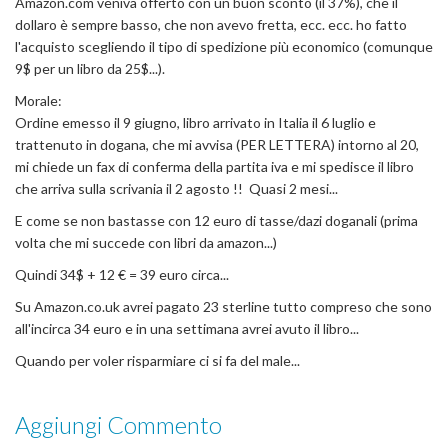
Amazon.com veniva offerto con un buon sconto (il 37%), che il
dollaro è sempre basso, che non avevo fretta, ecc. ecc. ho fatto
l'acquisto scegliendo il tipo di spedizione più economico (comunque
9$ per un libro da 25$...).
Morale:
Ordine emesso il 9 giugno, libro arrivato in Italia il 6 luglio e
trattenuto in dogana, che mi avvisa (PER LETTERA) intorno al 20,
mi chiede un fax di conferma della partita iva e mi spedisce il libro
che arriva sulla scrivania il 2 agosto !! Quasi 2 mesi...
E come se non bastasse con 12 euro di tasse/dazi doganali (prima
volta che mi succede con libri da amazon...)
Quindi 34$ + 12 € = 39 euro circa...
Su Amazon.co.uk avrei pagato 23 sterline tutto compreso che sono
all'incirca 34 euro e in una settimana avrei avuto il libro...
Quando per voler risparmiare ci si fa del male...
Aggiungi Commento