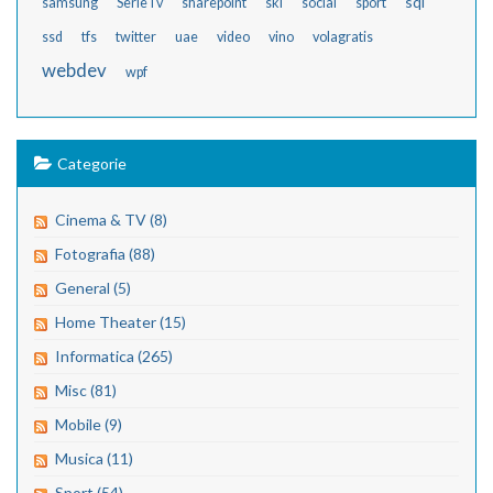
sql
samsung
SerieTv
sharepoint
ski
social
sport
ssd
tfs
twitter
uae
video
vino
volagratis
webdev
wpf
Categorie
Cinema & TV (8)
Fotografia (88)
General (5)
Home Theater (15)
Informatica (265)
Misc (81)
Mobile (9)
Musica (11)
Sport (54)