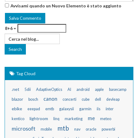
Avvisami quando un Nuovo Elemento è stato aggiunto
8+6 =
Tag Cloud
.net
5dii
AdaptiveOptics
AI
android
apple
basecamp
canon
blazor
bosch
concerti
cube
dell
devleap
ebike
eeepad
emtb
galaxysii
garmin
iis
inter
me
lightroom
kentico
linq
marketing
meteo
mtb
microsoft
mobile
nav
oracle
powerbi