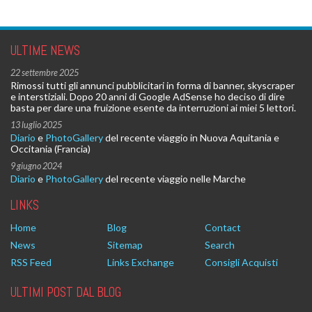
ULTIME NEWS
22 settembre 2025
Rimossi tutti gli annunci pubblicitari in forma di banner, skyscraper
e interstiziali. Dopo 20 anni di Google AdSense ho deciso di dire
basta per dare una fruizione esente da interruzioni ai miei 5 lettori.
13 luglio 2025
Diario
e
PhotoGallery
del recente viaggio in Nuova Aquitania e
Occitania (Francia)
9 giugno 2024
Diario
e
PhotoGallery
del recente viaggio nelle Marche
LINKS
Home
Blog
Contact
News
Sitemap
Search
RSS Feed
Links Exchange
Consigli Acquisti
ULTIMI POST DAL BLOG