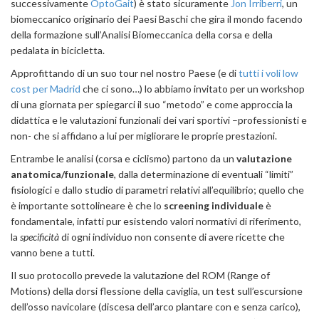
successivamente
OptoGait
) è stato sicuramente
Jon Irriberri
, un
biomeccanico originario dei Paesi Baschi che gira il mondo facendo
della formazione sull’Analisi Biomeccanica della corsa e della
pedalata in bicicletta.
Approfittando di un suo tour nel nostro Paese (e di
tutti i voli low
cost per Madrid
che ci sono…) lo abbiamo invitato per un workshop
di una giornata per spiegarci il suo “metodo” e come approccia la
didattica e le valutazioni funzionali dei vari sportivi –professionisti e
non- che si affidano a lui per migliorare le proprie prestazioni.
Entrambe le analisi (corsa e ciclismo) partono da un
valutazione
anatomica/funzionale
, dalla determinazione di eventuali “limiti”
fisiologici e dallo studio di parametri relativi all’equilibrio; quello che
è importante sottolineare è che lo
screening individuale
è
fondamentale, infatti pur esistendo valori normativi di riferimento,
la
specificità
di ogni individuo non consente di avere ricette che
vanno bene a tutti.
Il suo protocollo prevede la valutazione del ROM (Range of
Motions) della dorsi flessione della caviglia, un test sull’escursione
dell’osso navicolare (discesa dell’arco plantare con e senza carico),