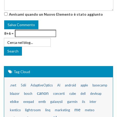
Avvisami quando un Nuovo Elemento è stato aggiunto
8+6 =
Tag Cloud
.net
5dii
AdaptiveOptics
AI
android
apple
basecamp
canon
blazor
bosch
concerti
cube
dell
devleap
ebike
eeepad
emtb
galaxysii
garmin
iis
inter
me
lightroom
kentico
linq
marketing
meteo