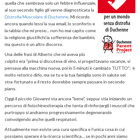
quella che sembrava solo un febbre influenzale,
al suo secondo figlio gli venne diagnosticata la
Distrofia Muscolare di Duchenne
. Mi ricordo
ancora quando lessi la sua email, lo sconforto e
la rabbia che mi prese… non ho mai capito come
la religione giustifichi la sofferenza dei bambini,
ma questo è un altro discorso.
Una delle frasi di Alberto che mi aveva più
colpito era "prima si discuteva di vino, si progettavano vacanze, si
pensava alla macchina nuova, poi in 5 minuti è cambiato TUTTO"; è
molto retorico dirlo, ma se tu e la tua famiglia sono in salute sei
stra-fortunato e il resto dovrebbe sempre passare in secondo
piano.
Oggi il piccolo Giovanni sta ancora "bene", seppur stia iniziando un
percorso di fisiochinesiterapia che tenta di rinforzargli i muscoli che
purtroppo si andranno progressivamente degenerando
coinvolgendo anche quelli respiratori.
Attualmente non esiste una cura specifica e l'unica cosa in cui
possiamo sperare è la ricerca scientifica… se in pochi anni siamo