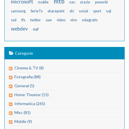
mtb
microsoft
mobile
nav
oracle
powerbi
sql
samsung
SerieTv
sharepoint
ski
social
sport
ssd
tfs
twitter
uae
video
vino
volagratis
webdev
wpf
Categorie
Cinema & TV (8)
Fotografia (88)
General (5)
Home Theater (15)
Informatica (265)
Misc (81)
Mobile (9)