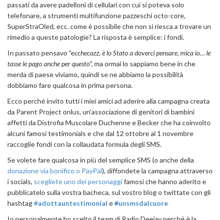
passati da avere padelloni di cellulari con cui si poteva solo
telefonare, a strumenti multifunzione pazzeschi octo-core,
SuperStraOled, ecc. come è possibile che non si riesca a trovare un
rimedio a queste patologie? La risposta è semplice: i fondi.
In passato pensavo "e
cchecazz, è lo Stato a doverci pensare, mica io… le
tasse le pago anche per questo
", ma ormai lo sappiamo bene in che
merda di paese viviamo, quindi se ne abbiamo la possibilità
dobbiamo fare qualcosa in prima persona.
Ecco perché invito tutti i miei amici ad aderire alla campagna creata
da Parent Project onlus, un'associazione di genitori di bambini
affetti da Distrofia Muscolare Duchenne e Becker che ha coinvolto
alcuni famosi testimonials e che dal 12 ottobre al 1 novembre
raccoglie fondi con la collaudata formula degli SMS.
Se volete fare qualcosa in più del semplice SMS (o anche della
donazione via bonifico o PayPal
), diffondete la campagna attraverso
i socials,
scegliete uno dei personaggi
famosi che hanno aderito e
pubblicatelo sulla vostra bacheca, sul vostro blog o twittate con gli
hashtag
#
adottauntestimonial
e
#
unsmsdalcuore
Io personalmente ho scelto il team di Radio Deejay perché è la