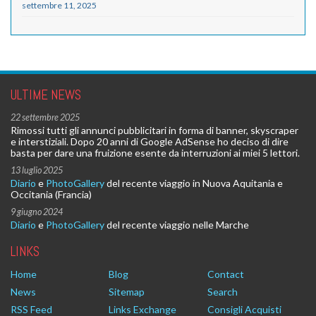
settembre 11, 2025
ULTIME NEWS
22 settembre 2025
Rimossi tutti gli annunci pubblicitari in forma di banner, skyscraper
e interstiziali. Dopo 20 anni di Google AdSense ho deciso di dire
basta per dare una fruizione esente da interruzioni ai miei 5 lettori.
13 luglio 2025
Diario
e
PhotoGallery
del recente viaggio in Nuova Aquitania e
Occitania (Francia)
9 giugno 2024
Diario
e
PhotoGallery
del recente viaggio nelle Marche
LINKS
Home
Blog
Contact
News
Sitemap
Search
RSS Feed
Links Exchange
Consigli Acquisti