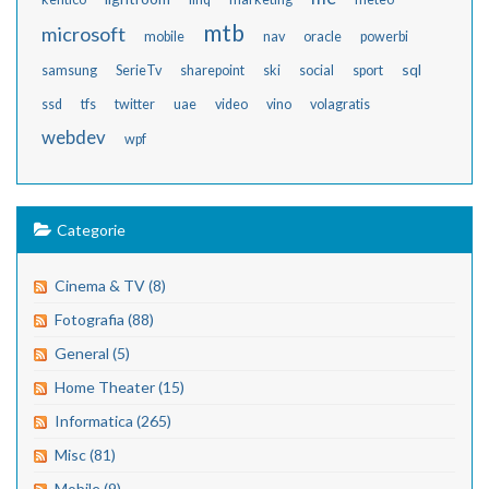
mtb
microsoft
mobile
nav
oracle
powerbi
sql
samsung
SerieTv
sharepoint
ski
social
sport
ssd
tfs
twitter
uae
video
vino
volagratis
webdev
wpf
Categorie
Cinema & TV (8)
Fotografia (88)
General (5)
Home Theater (15)
Informatica (265)
Misc (81)
Mobile (9)