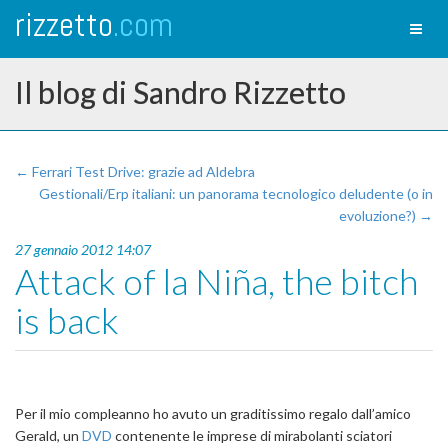
rizzetto
.com
Toggl
naviga
Il blog di Sandro Rizzetto
← Ferrari Test Drive: grazie ad Aldebra
Gestionali/Erp italiani: un panorama tecnologico deludente (o in
evoluzione?) →
27 gennaio 2012 14:07
Attack of la Niña, the bitch
is back
Per il mio compleanno ho avuto un graditissimo regalo dall’amico
Gerald, un
DVD
contenente le imprese di mirabolanti sciatori