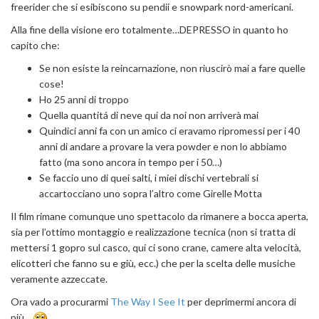
freerider che si esibiscono su pendii e snowpark nord-americani.
Alla fine della visione ero totalmente…DEPRESSO in quanto ho
capito che:
Se non esiste la reincarnazione, non riuscirò mai a fare quelle
cose!
Ho 25 anni di troppo
Quella quantitá di neve qui da noi non arriverà mai
Quindici anni fa con un amico ci eravamo ripromessi per i 40
anni di andare a provare la vera powder e non lo abbiamo
fatto (ma sono ancora in tempo per i 50…)
Se faccio uno di quei salti, i miei dischi vertebrali si
accartocciano uno sopra l’altro come Girelle Motta
Il film rimane comunque uno spettacolo da rimanere a bocca aperta,
sia per l’ottimo montaggio e realizzazione tecnica (non si tratta di
mettersi 1 gopro sul casco, qui ci sono crane, camere alta velocità,
elicotteri che fanno su e giù, ecc.) che per la scelta delle musiche
veramente azzeccate.
Ora vado a procurarmi
The Way I See It
per deprimermi ancora di
più…