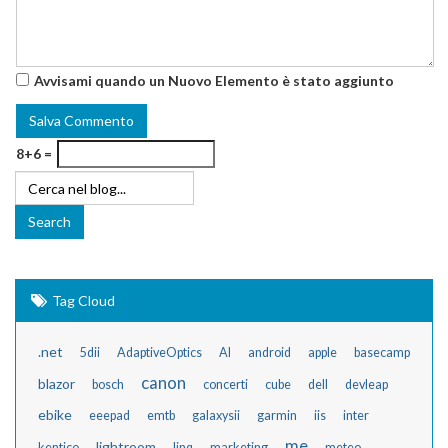
Avvisami quando un Nuovo Elemento è stato aggiunto
8+6 =
Tag Cloud
.net
5dii
AdaptiveOptics
AI
android
apple
basecamp
canon
blazor
bosch
concerti
cube
dell
devleap
ebike
eeepad
emtb
galaxysii
garmin
iis
inter
me
lightroom
kentico
linq
marketing
meteo