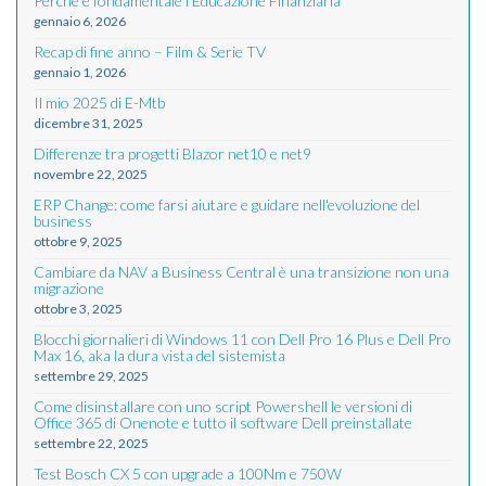
Perché è fondamentale l’Educazione Finanziaria
gennaio 6, 2026
Recap di fine anno – Film & Serie TV
gennaio 1, 2026
Il mio 2025 di E-Mtb
dicembre 31, 2025
Differenze tra progetti Blazor net10 e net9
novembre 22, 2025
ERP Change: come farsi aiutare e guidare nell'evoluzione del
business
ottobre 9, 2025
Cambiare da NAV a Business Central è una transizione non una
migrazione
ottobre 3, 2025
Blocchi giornalieri di Windows 11 con Dell Pro 16 Plus e Dell Pro
Max 16, aka la dura vista del sistemista
settembre 29, 2025
Come disinstallare con uno script Powershell le versioni di
Office 365 di Onenote e tutto il software Dell preinstallate
settembre 22, 2025
Test Bosch CX 5 con upgrade a 100Nm e 750W