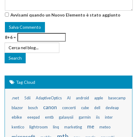
Avvisami quando un Nuovo Elemento è stato aggiunto
8+6 =
Tag Cloud
.net
5dii
AdaptiveOptics
AI
android
apple
basecamp
canon
blazor
bosch
concerti
cube
dell
devleap
ebike
eeepad
emtb
galaxysii
garmin
iis
inter
me
lightroom
kentico
linq
marketing
meteo
mtb
microsoft