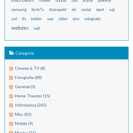
mobile
nav
oracle
powerbi
sql
samsung
SerieTv
sharepoint
ski
social
sport
ssd
tfs
twitter
uae
video
vino
volagratis
webdev
wpf
Categorie
Cinema & TV (8)
Fotografia (88)
General (5)
Home Theater (15)
Informatica (265)
Misc (81)
Mobile (9)
Musica (11)