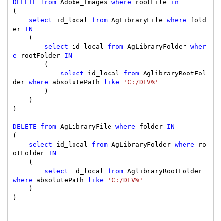
DELETE
from
 Adobe_Images 
where
 rootFile 
in
(

select
 id_local 
from
 AgLibraryFile 
where
 fold
er 
IN
    (

select
 id_local 
from
 AgLibraryFolder 
wher
e
 rootFolder 
IN
        (

select
 id_local 
from
 AglibraryRootFol
der 
where
 absolutePath 
like
'C:/DEV%'
        )

    )

)

DELETE
from
 AgLibraryFile 
where
 folder 
IN
(

select
 id_local 
from
 AgLibraryFolder 
where
 ro
otFolder 
IN
    (

select
 id_local 
from
 AglibraryRootFolder 
where
 absolutePath 
like
'C:/DEV%'
    )

)
