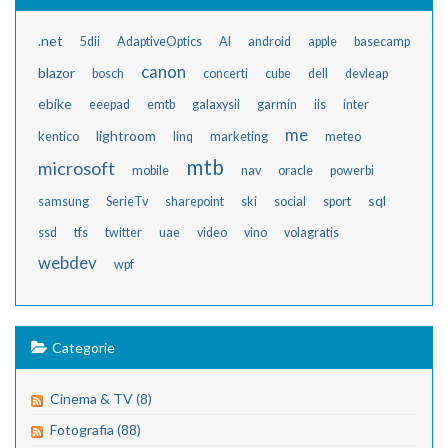
.net
5dii
AdaptiveOptics
AI
android
apple
basecamp
canon
blazor
bosch
concerti
cube
dell
devleap
ebike
eeepad
emtb
galaxysii
garmin
iis
inter
me
lightroom
kentico
linq
marketing
meteo
mtb
microsoft
mobile
nav
oracle
powerbi
sql
samsung
SerieTv
sharepoint
ski
social
sport
ssd
tfs
twitter
uae
video
vino
volagratis
webdev
wpf
Categorie
Cinema & TV (8)
Fotografia (88)