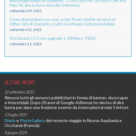
Blocchi giornalieri di Windows 11 con Dell Pro 16 Plus e Dell Pro
Max 16, aka la dura vista del sistemista
settembre 29, 2025
Come disinstallare con uno script Powershell le versioni di
Office 365 di Onenote e tutto il software Dell preinstallate
settembre 22, 2025
Test Bosch CX 5 con upgrade a 100Nm e 750W
settembre 11, 2025
ULTIME NEWS
22 settembre 2025
Rimossi tutti gli annunci pubblicitari in forma di banner, skyscraper
e interstiziali. Dopo 20 anni di Google AdSense ho deciso di dire
basta per dare una fruizione esente da interruzioni ai miei 5 lettori.
13 luglio 2025
Diario
e
PhotoGallery
del recente viaggio in Nuova Aquitania e
Occitania (Francia)
9 giugno 2024