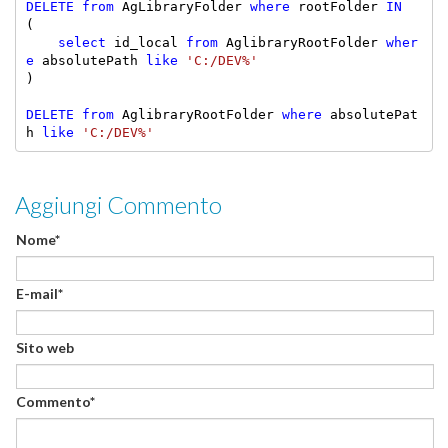
DELETE
from
 AgLibraryFolder 
where
 rootFolder 
IN
(

select
 id_local 
from
 AglibraryRootFolder 
wher
e
 absolutePath 
like
'C:/DEV%'
)

DELETE
from
 AglibraryRootFolder 
where
 absolutePat
h 
like
'C:/DEV%'
Aggiungi Commento
Nome*
E-mail*
Sito web
Commento*