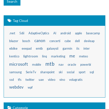
Tag Cloud
.net
5dii
AdaptiveOptics
AI
android
apple
basecamp
canon
blazor
bosch
concerti
cube
dell
devleap
ebike
eeepad
emtb
galaxysii
garmin
iis
inter
me
lightroom
kentico
linq
marketing
meteo
mtb
microsoft
mobile
nav
oracle
powerbi
sql
samsung
SerieTv
sharepoint
ski
social
sport
ssd
tfs
twitter
uae
video
vino
volagratis
webdev
wpf
Categorie