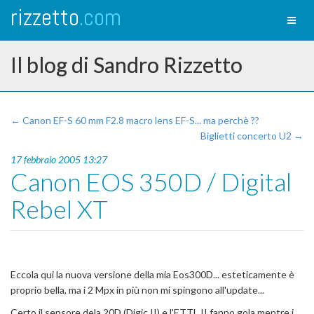
rizzetto
.com
Toggl
naviga
Il blog di Sandro Rizzetto
← Canon EF-S 60 mm F2.8 macro lens EF-S... ma perchè ??
Biglietti concerto U2 →
17 febbraio 2005 13:27
Canon EOS 350D / Digital
Rebel XT
Eccola qui la nuova versione della mia Eos300D... esteticamente è
proprio bella, ma i 2 Mpx in più non mi spingono all'update...
Certo il sensore dela 20D (Digic II) e l'ETTL II fanno gola mentre i