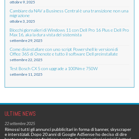
ottobre 9, 2025
Cambiare da NAV a Business Central è una transizione non una
migrazione
ottobre 3, 2025
Blocchi giornalieri di Windows 11 con Dell Pro 16 Plus e Dell Pro
Max 16, aka la dura vista del sistemista
settembre 29, 2025
Come disinstallare con uno script Powershell le versioni di
Office 365 di Onenote e tutto il software Dell preinstallate
settembre 22, 2025
Test Bosch CX 5 con upgrade a 100Nm e 750W
settembre 11, 2025
ULTIME NEWS
22 settembre 2025
Rimossi tutti gli annunci pubblicitari in forma di banner, skyscraper
e interstiziali. Dopo 20 anni di Google AdSense ho deciso di dire