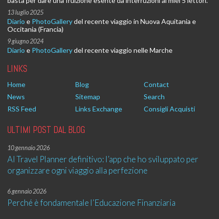
basta per dare una fruizione esente da interruzioni ai miei 5 lettori.
13 luglio 2025
Diario
e
PhotoGallery
del recente viaggio in Nuova Aquitania e
Occitania (Francia)
9 giugno 2024
Diario
e
PhotoGallery
del recente viaggio nelle Marche
LINKS
Home
Blog
Contact
News
Sitemap
Search
RSS Feed
Links Exchange
Consigli Acquisti
ULTIMI POST DAL BLOG
10 gennaio 2026
AI Travel Planner definitivo: l’app che ho sviluppato per
organizzare ogni viaggio alla perfezione
6 gennaio 2026
Perché è fondamentale l’Educazione Finanziaria