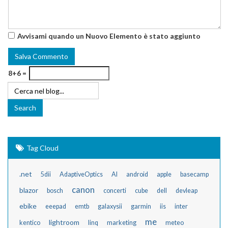
Avvisami quando un Nuovo Elemento è stato aggiunto
8+6 =
Tag Cloud
.net
5dii
AdaptiveOptics
AI
android
apple
basecamp
canon
blazor
bosch
concerti
cube
dell
devleap
ebike
eeepad
emtb
galaxysii
garmin
iis
inter
me
lightroom
kentico
linq
marketing
meteo