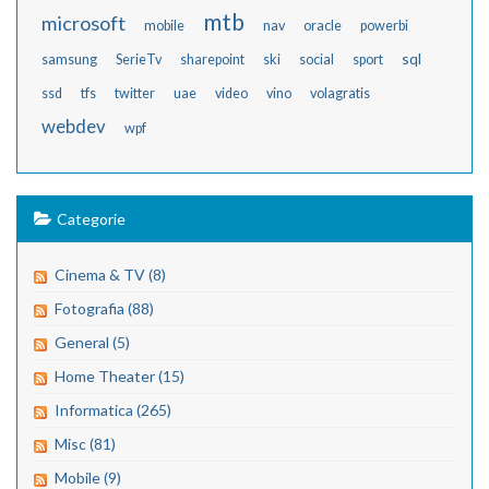
mtb
microsoft
mobile
nav
oracle
powerbi
sql
samsung
SerieTv
sharepoint
ski
social
sport
ssd
tfs
twitter
uae
video
vino
volagratis
webdev
wpf
Categorie
Cinema & TV (8)
Fotografia (88)
General (5)
Home Theater (15)
Informatica (265)
Misc (81)
Mobile (9)