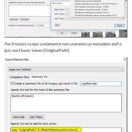
Per il nostro scopo ovviamente non useremo un metadato exif o
iptc ma il basic token {OriginalPath}