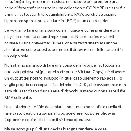
soluzioni) in Lightroom non esiste un metodo per prendere una
serie di fotografia inserite in una collection e COPIARE i relativi
file
originali
sottostanti (presumibilmente RAW, perché se usiamo
Lightroom spero non scattiate in JPG!!) in un certo folder.
Se vogliamo fare un'analogia con la musica è come prendere una
playlist composta di tanti mp3 sparsi in N directories e volerli
copiare su una chiavetta: iTunes, che ha tanti difetti ma anche
alcuni pregi come questo, permette il drag-n-drop delle canzoni in
un colpo solo.
Non stiamo parlando di fare una copia della foto per sottoporla a
due sviluppi diversi (per quello ci sono le
Virtual Copy
), né di avere
un output del nostro sviluppo (in quel caso useremo
l'Export
). Io
voglio proprio una copia fisica del mio file .CR2, che ovviamente non
sarà più associato ad una serie di ritocchi, a meno di non usare il file
XMP collegato.
Una soluzione, se i file da copiare sono uno o poco più, è quella di
fare tasto destro su ognuna foto, scegliere l'opzione
Show in
Explorer
e copiare il file con il sistema operativo.
Ma se sono già più di una decina bisogna rendere le cose