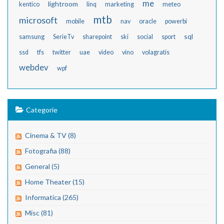
me
lightroom
kentico
linq
marketing
meteo
mtb
microsoft
mobile
nav
oracle
powerbi
sql
samsung
SerieTv
sharepoint
ski
social
sport
ssd
tfs
twitter
uae
video
vino
volagratis
webdev
wpf
Categorie
Cinema & TV (8)
Fotografia (88)
General (5)
Home Theater (15)
Informatica (265)
Misc (81)