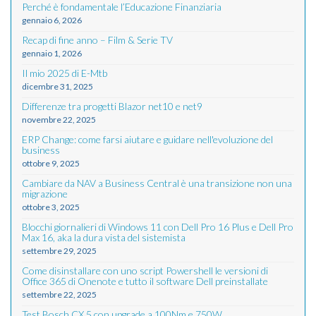
Perché è fondamentale l’Educazione Finanziaria
gennaio 6, 2026
Recap di fine anno – Film & Serie TV
gennaio 1, 2026
Il mio 2025 di E-Mtb
dicembre 31, 2025
Differenze tra progetti Blazor net10 e net9
novembre 22, 2025
ERP Change: come farsi aiutare e guidare nell'evoluzione del
business
ottobre 9, 2025
Cambiare da NAV a Business Central è una transizione non una
migrazione
ottobre 3, 2025
Blocchi giornalieri di Windows 11 con Dell Pro 16 Plus e Dell Pro
Max 16, aka la dura vista del sistemista
settembre 29, 2025
Come disinstallare con uno script Powershell le versioni di
Office 365 di Onenote e tutto il software Dell preinstallate
settembre 22, 2025
Test Bosch CX 5 con upgrade a 100Nm e 750W