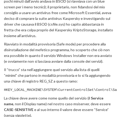
pochi minuti dall’avvio andava in BSOD (si riavviava con un blue
screen per i meno tecnici); il proprietario, non fidandosi del mio
consiglio a usare un antivirus free come Microsoft Essential, aveva
deciso di comprare la suite antivirus Kaspersky e investigando sul
driver che causava il BSOD (csfile.sys) ho capito abbastanza in
fretta che era colpa proprio del Kaspersky KriptoStorage, installato
insieme all’antivirus.
Riavviato in modalità provvisoria (Safe mode) per procedere alla
disinstallazione del mefetico programma, ho scoperto che ciò non
era possibile in quanto il servizio Windows Installer non era avviato
(e ovviamente non si lasciava avviare dalla console dei servizi).
Il “trucco” sta nell’aggiungere quel servizio alla lista di quelli
“minimi” che partono in modalità provvisoria e lo si fa aggiungendo
una chiave di registro REG_SZ a questo ramo:
HKEY_LOCAL_MACHINE\SYSTEM\CurrentControlSet\Control\Sa
La chiave deve avere come nome quello del servizio (il
Service
name
, non il Display name) nel nostro caso msiserver, deve essere
CASE-SENSITIVE
e al suo interno il valore deve essere “Service”
(senza vigolette).