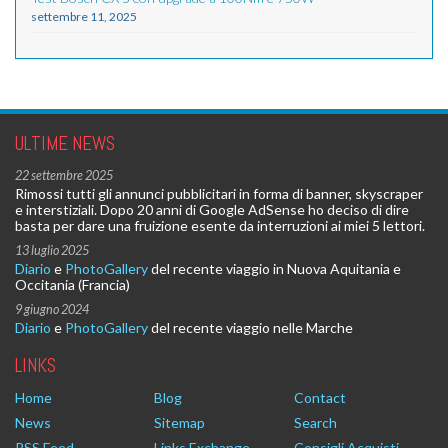
settembre 11, 2025
ULTIME NEWS
22 settembre 2025
Rimossi tutti gli annunci pubblicitari in forma di banner, skyscraper
e interstiziali. Dopo 20 anni di Google AdSense ho deciso di dire
basta per dare una fruizione esente da interruzioni ai miei 5 lettori.
13 luglio 2025
Diario
e
PhotoGallery
del recente viaggio in Nuova Aquitania e
Occitania (Francia)
9 giugno 2024
Diario
e
PhotoGallery
del recente viaggio nelle Marche
LINKS
Home
Blog
Contact
News
Sitemap
Search
RSS Feed
Links Exchange
Consigli Acquisti