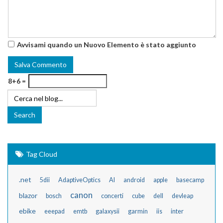
Avvisami quando un Nuovo Elemento è stato aggiunto
8+6 =
Tag Cloud
.net
5dii
AdaptiveOptics
AI
android
apple
basecamp
canon
blazor
bosch
concerti
cube
dell
devleap
ebike
eeepad
emtb
galaxysii
garmin
iis
inter