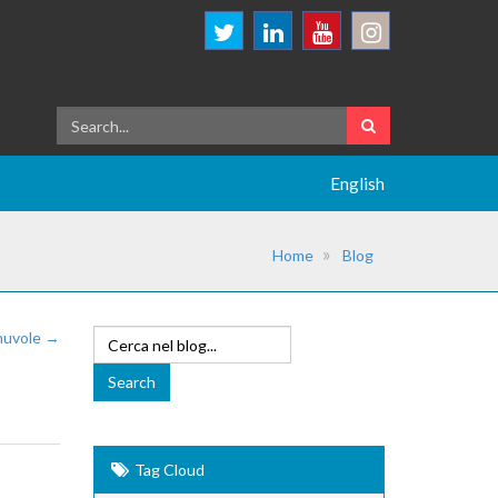
English
Home
Blog
 nuvole →
Tag Cloud