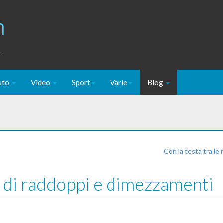
m
..
oto
Video
Sport
Varie
Blog
Con la testa tra le
e di raddoppi e dimezzamenti