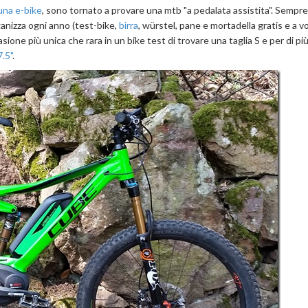
una e-bike
, sono tornato a provare una mtb "a pedalata assistita". Sempre
anizza ogni anno (test-bike,
birra
, würstel, pane e mortadella gratis e a v
sione più unica che rara in un bike test di trovare una taglia S e per di più
.5"
.