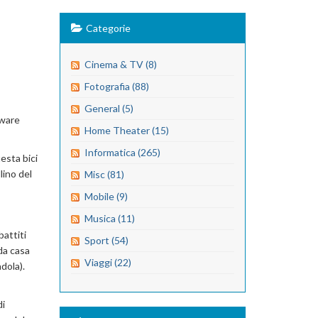
Categorie
Cinema & TV (8)
Fotografia (88)
General (5)
mware
Home Theater (15)
Informatica (265)
uesta bici
llino del
Misc (81)
Mobile (9)
Musica (11)
battiti
Sport (54)
da casa
Viaggi (22)
ndola).
di