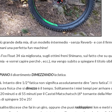
iù grande della mia, di un modello intermedio –senza Reverb- e con il fir
 mani una perfetta fun-machine!
 Fox Float 34 sia migliorata, sugli ottimi freni Shimano, sul fatto che su q
 mia -e vorrei capire perché-, ecc.), ma vengo subito a spiegare il titolo sibi
PIANO
il divertimento
DIMEZZANDO
la fatica.
ntanto dire 1/2*fatica non significa assolutamente dire "zero fatica". I 
ura fisica che si
dimezza
è il tempo. Solitamente i miei tempi per arrivare 
i 20 minuti e di 55 minuti per il Castel Matschatsch (6° tornante della Me
 di spingere 10 e 25!
salite/discese che fai in un giro, oppure che puoi
raddoppiare
i km e metri 