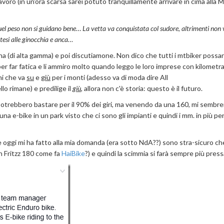
 lavoro (in un'ora scarsa sarei potuto tranquillamente arrivare in cima alla
uel peso non si guidano bene
…
La vetta va conquistata col sudore, altrimenti non 
tesi alle ginocchia e anca…
una (di alta gamma) e poi discutiamone. Non dico che tutti i mtbiker possa
er far fatica e li ammiro molto quando leggo le loro imprese con kilometr
ni che va
su
e
giù
per i monti (adesso va di moda dire All
o rimane) e predilige il
giù
, allora non c'è storia: questo è il futuro.
trebbero bastare per il 90% dei giri, ma venendo da una 160, mi sembre
a e-bike in un park visto che ci sono gli impianti e quindi i mm. in più pe
e oggi mi ha fatto alla mia domanda (era sotto NdA??) sono stra-sicuro che
n Fritzz 180 come fa
HaiBike
?) e quindi la scimmia si farà sempre più pres