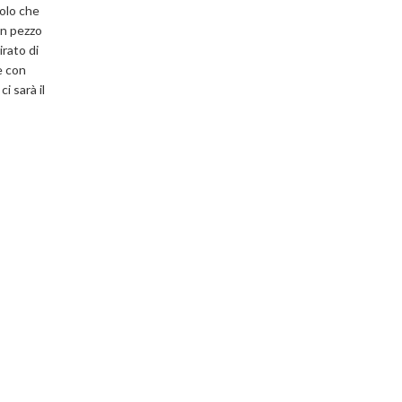
tolo che
un pezzo
irato di
e con
i sarà il