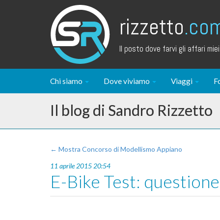
rizzetto
.co
Il posto dove farvi gli affari miei.
Chi siamo
Dove viviamo
Viaggi
F
Il blog di Sandro Rizzetto
← Mostra Concorso di Modellismo Appiano
11 aprile 2015 20:54
E-Bike Test: question