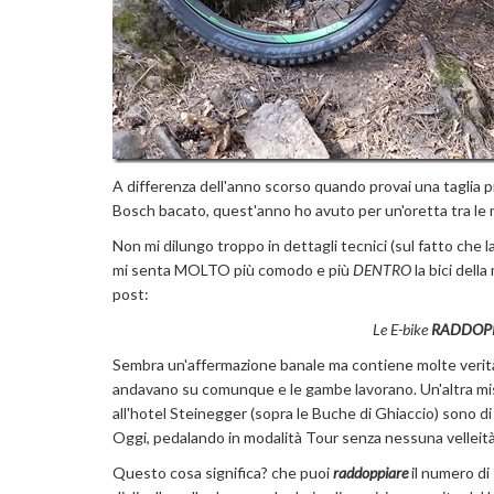
A differenza dell'anno scorso quando provai una taglia p
Bosch bacato, quest'anno ho avuto per un'oretta tra le
Non mi dilungo troppo in dettagli tecnici (sul fatto che la
mi senta MOLTO più comodo e più
DENTRO
la bici della
post:
Le E-bike
RADDOP
Sembra un'affermazione banale ma contiene molte verità. I
andavano su comunque e le gambe lavorano. Un'altra mis
all'hotel Steinegger (sopra le Buche di Ghiaccio) sono d
Oggi, pedalando in modalità Tour senza nessuna velleità
Questo cosa significa? che puoi
raddoppiare
il numero di 