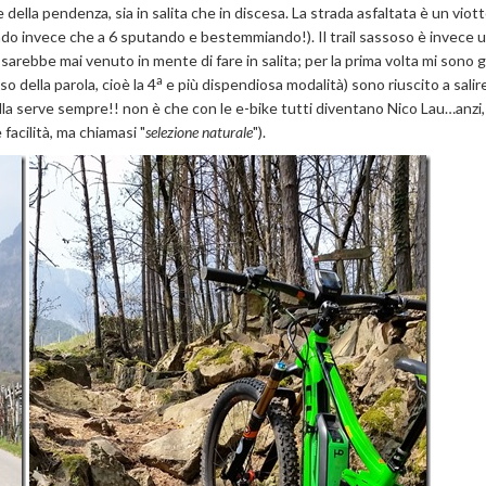
della pendenza, sia in salita che in discesa. La strada asfaltata è un viot
tando invece che a 6 sputando e bestemmiando!). Il trail sassoso è invece 
sarebbe mai venuto in mente di fare in salita; per la prima volta mi sono g
a
 della parola, cioè la 4
e più dispendiosa modalità) sono riuscito a salir
lla serve sempre!! non è che con le e-bike tutti diventano Nico Lau…anzi, c
facilità, ma chiamasi "
selezione naturale
").