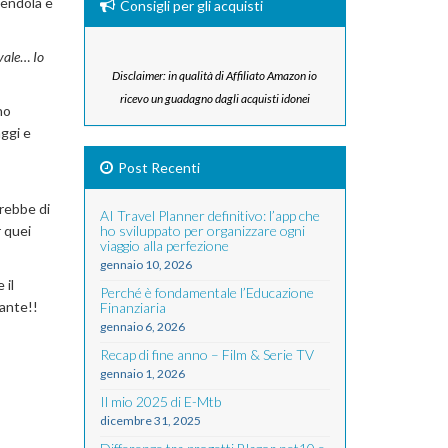
 Mendola e
Consigli per gli acquisti
vale
…
Io
Disclaimer: in qualità di Affiliato Amazon io
ricevo un guadagno dagli acquisti idonei
no
aggi e
Post Recenti
rebbe di
AI Travel Planner definitivo: l’app che
r quei
ho sviluppato per organizzare ogni
viaggio alla perfezione
gennaio 10, 2026
 il
Perché è fondamentale l’Educazione
sante!!
Finanziaria
gennaio 6, 2026
Recap di fine anno – Film & Serie TV
gennaio 1, 2026
Il mio 2025 di E-Mtb
dicembre 31, 2025