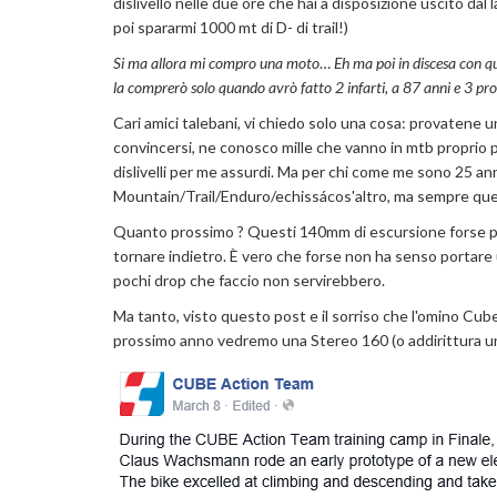
dislivello nelle due ore che hai a disposizione uscito dal
poi spararmi 1000 mt di D- di trail!)
Si ma allora mi compro una moto
…
Eh ma poi in discesa con q
la comprerò solo quando avrò fatto 2 infarti, a 87 anni e 3 pro
Cari amici talebani, vi chiedo solo una cosa: provatene 
convincersi, ne conosco mille che vanno in mtb proprio p
dislivelli per me assurdi. Ma per chi come me sono 25 an
Mountain/Trail/Enduro/echissácos'altro, ma sempre quell
Quanto prossimo ? Questi 140mm di escursione forse po
tornare indietro. È vero che forse non ha senso portare un
pochi drop che faccio non servirebbero.
Ma tanto, visto questo post e il sorriso che l'omino Cub
prossimo anno vedremo una Stereo 160 (o addirittura u