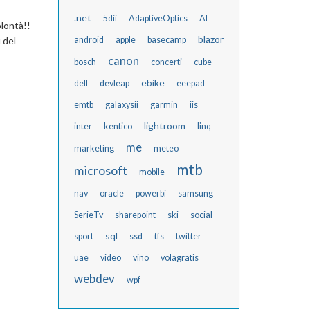
.net
5dii
AdaptiveOptics
AI
olontà!!
blazor
 del
android
apple
basecamp
canon
bosch
concerti
cube
ebike
dell
devleap
eeepad
emtb
galaxysii
garmin
iis
lightroom
inter
kentico
linq
me
marketing
meteo
mtb
microsoft
mobile
nav
oracle
powerbi
samsung
SerieTv
sharepoint
ski
social
sql
sport
ssd
tfs
twitter
uae
video
vino
volagratis
webdev
wpf