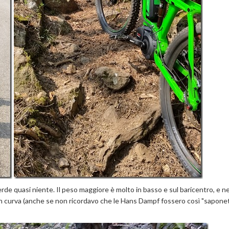
rde quasi niente. Il peso maggiore è molto in basso e sul baricentro, e ne
tà in curva (anche se non ricordavo che le Hans Dampf fossero così "sapon