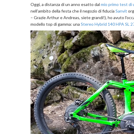
Oggi, a distanza di un anno esatto dal
mio primo test di 
nell'ambito della festa che il negozio di fiducia
Sanvit
org
– Grazie Arthur e Andreas, siete grandi!), ho avuto l'occa
modello top di gamma: una
Stereo Hybrid 140 HPA SL 27