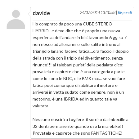
davide
24/07/2014 13:10:58 |
Rispondi
Ho comprato da poco una CUBE STEREO
HYBRID...e devo dire che è proprio una nuova
esperienza dell'andare in bici. lavorando 6 gg su 7
non riesco ad allenarmi e sulle salite introno al
triangolo lariano facevo fatica....ora faccio il doppio
della strada con il triplo del divertimento, senza
rinunce!!! ai talebani puristi della pedalata dico:
provatela e capirete che è una categoria a parte,
come lo sono le BDC, o le BMX ecc... se vuoi fare
fatica puoi comunque disabilitare il motore e
arriverai in vetta sudato come sempre, non è un
motorino, è una IBRIDA ed in quanto tale va
valutata.
Nessuno riuscirà a togliere il sorriso da imbecille a
32 denti permanente quando uso la mia ebike!!
Provatela e capirete che sono FANTASTICHE!