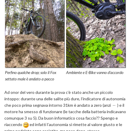
Perfino qualche drop; solo il Fox
Ambiente e E-Bike vanno d’accordo
settato male è andato a pacco
Ad onor del vero durante la prova c’è stato anche un piccolo
intoppo: durante una delle salite più dure, l’indicatore di autonomia
che poco prima segnava intorno 31km è andato a zero (anzi -- ) e il
motore ha smesso di funzionare (le tacche della batteria indicavano
comunque 3 su 5). Da buon informatico cosa faccio?? Spengo e
riaccendo
ed infatti l’autonomia si rimette al valore giusto e le
prime pedalate sono assistite, ma poco dopo, stesso