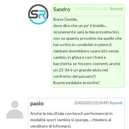
Sandro
24/07/2014 13:16:03 |
Rispondi
Bravo Davide,
devo dire che un po' ti invidio...
sicuramente sarà la mia prossima bici,
non so quanto prossimo ma quello che
hai scritto lo condivido in pieno (i
talebani dovrebbero usare bici senza
cambio, in ghisa e con i freni a
bacchetta se fossero coerenti, anche
un 22-36 è un grande aiuto nel
confronto del passato!)
Buone pedalate assistite!
paolo
25/03/2015 22:59:49 |
Rispondi
Anche la mia (Atala con bosch performance) in
modalità sport sembra si spenga... chiedero al
venditore di informarsi.