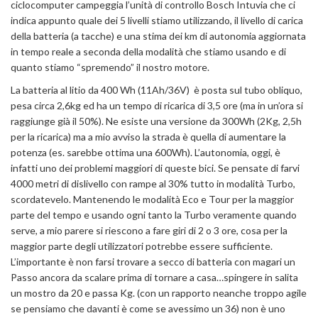
ciclocomputer campeggia l’unità di controllo Bosch Intuvia che ci
indica appunto quale dei 5 livelli stiamo utilizzando, il livello di carica
della batteria (a tacche) e una stima dei km di autonomia aggiornata
in tempo reale a seconda della modalità che stiamo usando e di
quanto stiamo “spremendo” il nostro motore.
La batteria al litio da 400 Wh (11Ah/36V) è posta sul tubo obliquo,
pesa circa 2,6kg ed ha un tempo di ricarica di 3,5 ore (ma in un’ora si
raggiunge già il 50%). Ne esiste una versione da 300Wh (2Kg, 2,5h
per la ricarica) ma a mio avviso la strada è quella di aumentare la
potenza (es. sarebbe ottima una 600Wh). L’autonomia, oggi, è
infatti uno dei problemi maggiori di queste bici. Se pensate di farvi
4000 metri di dislivello con rampe al 30% tutto in modalità Turbo,
scordatevelo. Mantenendo le modalità Eco e Tour per la maggior
parte del tempo e usando ogni tanto la Turbo veramente quando
serve, a mio parere si riescono a fare giri di 2 o 3 ore, cosa per la
maggior parte degli utilizzatori potrebbe essere sufficiente.
L’importante è non farsi trovare a secco di batteria con magari un
Passo ancora da scalare prima di tornare a casa…spingere in salita
un mostro da 20 e passa Kg. (con un rapporto neanche troppo agile
se pensiamo che davanti è come se avessimo un 36) non è uno