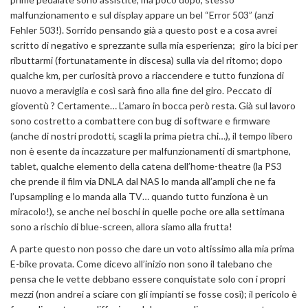
malfunzionamento e sul display appare un bel “Error 503” (anzi
Fehler 503!). Sorrido pensando già a questo post e a cosa avrei
scritto di negativo e sprezzante sulla mia esperienza; giro la bici per
ributtarmi (fortunatamente in discesa) sulla via del ritorno; dopo
qualche km, per curiosità provo a riaccendere e tutto funziona di
nuovo a meraviglia e così sarà fino alla fine del giro. Peccato di
gioventù ? Certamente… L’amaro in bocca però resta. Già sul lavoro
sono costretto a combattere con bug di software e firmware
(anche di nostri prodotti, scagli la prima pietra chi…), il tempo libero
non è esente da incazzature per malfunzionamenti di smartphone,
tablet, qualche elemento della catena dell’home-theatre (la PS3
che prende il film via DNLA dal NAS lo manda all’ampli che ne fa
l’upsampling e lo manda alla TV… quando tutto funziona è un
miracolo!), se anche nei boschi in quelle poche ore alla settimana
sono a rischio di blue-screen, allora siamo alla frutta!
A parte questo non posso che dare un voto altissimo alla mia prima
E-bike provata. Come dicevo all’inizio non sono il talebano che
pensa che le vette debbano essere conquistate solo con i propri
mezzi (non andrei a sciare con gli impianti se fosse così); il pericolo è