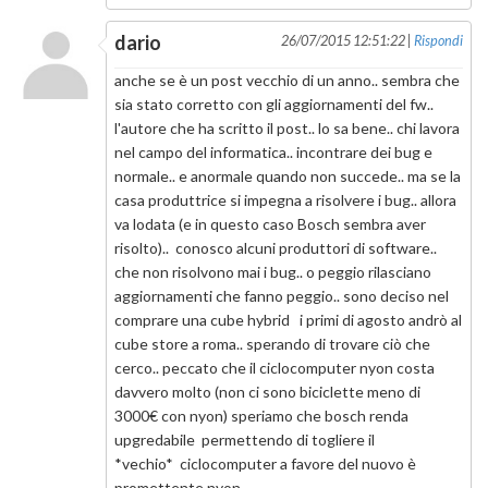
dario
26/07/2015 12:51:22 |
Rispondi
anche se è un post vecchio di un anno.. sembra che
sia stato corretto con gli aggiornamenti del fw..
l'autore che ha scritto il post.. lo sa bene.. chi lavora
nel campo del informatica.. incontrare dei bug e
normale.. e anormale quando non succede.. ma se la
casa produttrice si impegna a risolvere i bug.. allora
va lodata (e in questo caso Bosch sembra aver
risolto).. conosco alcuni produttori di software..
che non risolvono mai i bug.. o peggio rilasciano
aggiornamenti che fanno peggio.. sono deciso nel
comprare una cube hybrid i primi di agosto andrò al
cube store a roma.. sperando di trovare ciò che
cerco.. peccato che il ciclocomputer nyon costa
davvero molto (non ci sono biciclette meno di
3000€ con nyon) speriamo che bosch renda
upgredabile permettendo di togliere il
*vechio* ciclocomputer a favore del nuovo è
promettente nyon