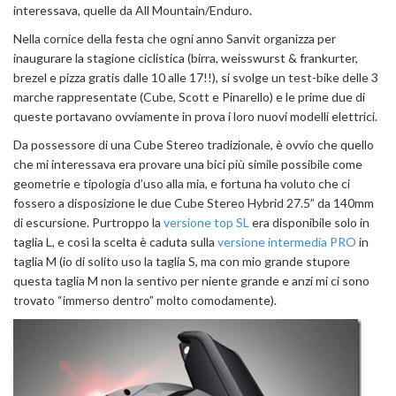
interessava, quelle da All Mountain/Enduro.
Nella cornice della festa che ogni anno Sanvit organizza per
inaugurare la stagione ciclistica (birra, weisswurst & frankurter,
brezel e pizza gratis dalle 10 alle 17!!), si svolge un test-bike delle 3
marche rappresentate (Cube, Scott e Pinarello) e le prime due di
queste portavano ovviamente in prova i loro nuovi modelli elettrici.
Da possessore di una Cube Stereo tradizionale, è ovvio che quello
che mi interessava era provare una bici più simile possibile come
geometrie e tipologia d’uso alla mia, e fortuna ha voluto che ci
fossero a disposizione le due Cube Stereo Hybrid 27.5” da 140mm
di escursione. Purtroppo la
versione top SL
era disponibile solo in
taglia L, e così la scelta è caduta sulla
versione intermedia PRO
in
taglia M (io di solito uso la taglia S, ma con mio grande stupore
questa taglia M non la sentivo per niente grande e anzi mi ci sono
trovato “immerso dentro” molto comodamente).