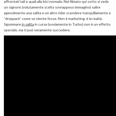
affrontati tali e quali alla bici normale. Nel filmato qui sotto si vede
un signore (volutamente scelto sovrappeso immagino) salire
agevolmente una salita e un altro rider scendere tranquillamente e
“droppare” come se niente fosse. Non è marketing, è la realtà.
Sgommare
in salita
in curva (ovviamente in Turbo) non è un effetto
speciale, ma ti può veramente succedere.