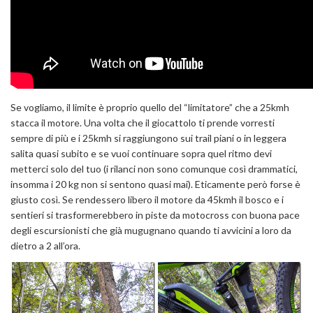
Se vogliamo, il limite è proprio quello del “limitatore” che a 25kmh
stacca il motore. Una volta che il giocattolo ti prende vorresti
sempre di più e i 25kmh si raggiungono sui trail piani o in leggera
salita quasi subito e se vuoi continuare sopra quel ritmo devi
metterci solo del tuo (i rilanci non sono comunque così drammatici,
insomma i 20 kg non si sentono quasi mai). Eticamente però forse è
giusto così. Se rendessero libero il motore da 45kmh il bosco e i
sentieri si trasformerebbero in piste da motocross con buona pace
degli escursionisti che già mugugnano quando ti avvicini a loro da
dietro a 2 all’ora.