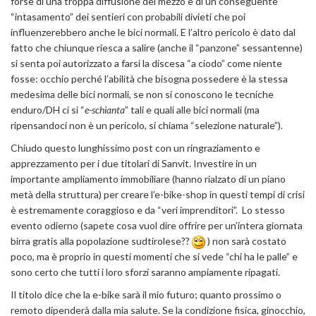
forse di una troppa diffusione del mezzo e di un conseguente
“intasamento” dei sentieri con probabili divieti che poi
influenzerebbero anche le bici normali. E l’altro pericolo è dato dal
fatto che chiunque riesca a salire (anche il “panzone” sessantenne)
si senta poi autorizzato a farsi la discesa “a ciodo” come niente
fosse: occhio perché l’abilità che bisogna possedere è la stessa
medesima delle bici normali, se non si conoscono le tecniche
enduro/DH ci si “
e-schianta
” tali e quali alle bici normali (ma
ripensandoci non è un pericolo, si chiama “selezione naturale”).
Chiudo questo lunghissimo post con un ringraziamento e
apprezzamento per i due titolari di Sanvit. Investire in un
importante ampliamento immobiliare (hanno rialzato di un piano
metà della struttura) per creare l’e-bike-shop in questi tempi di crisi
è estremamente coraggioso e da “veri imprenditori”. Lo stesso
evento odierno (sapete cosa vuol dire offrire per un’intera giornata
birra gratis alla popolazione sudtirolese??
) non sarà costato
poco, ma è proprio in questi momenti che si vede “chi ha le palle” e
sono certo che tutti i loro sforzi saranno ampiamente ripagati.
Il titolo dice che la e-bike sarà il mio futuro; quanto prossimo o
remoto dipenderà dalla mia salute. Se la condizione fisica, ginocchio,