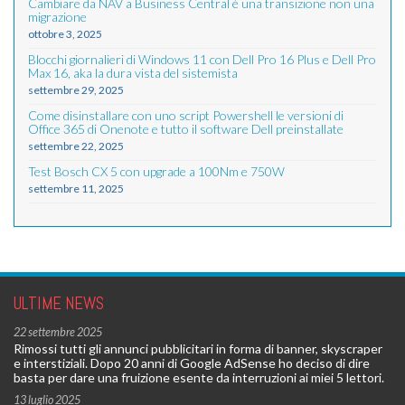
Cambiare da NAV a Business Central è una transizione non una
migrazione
ottobre 3, 2025
Blocchi giornalieri di Windows 11 con Dell Pro 16 Plus e Dell Pro
Max 16, aka la dura vista del sistemista
settembre 29, 2025
Come disinstallare con uno script Powershell le versioni di
Office 365 di Onenote e tutto il software Dell preinstallate
settembre 22, 2025
Test Bosch CX 5 con upgrade a 100Nm e 750W
settembre 11, 2025
ULTIME NEWS
22 settembre 2025
Rimossi tutti gli annunci pubblicitari in forma di banner, skyscraper
e interstiziali. Dopo 20 anni di Google AdSense ho deciso di dire
basta per dare una fruizione esente da interruzioni ai miei 5 lettori.
13 luglio 2025