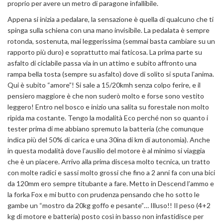
proprio per avere un metro di paragone infallibile.
Appena si inizia a pedalare, la sensazione è quella di qualcuno che ti
spinga sulla schiena con una mano invisibile. La pedalata è sempre
rotonda, sostenuta, mai leggerissima (semmai basta cambiare su un
rapporto più duro) e soprattutto mai faticosa. La prima parte su
asfalto di ciclabile passa via in un attimo e subito affronto una
rampa bella tosta (sempre su asfalto) dove di solito si sputa l’anima.
Qui è subito “amore”! Si sale a 15/20kmh senza colpo ferire, e il
pensiero maggiore è che non suderò molto e forse sono vestito
leggero! Entro nel bosco e inizio una salita su forestale non molto
ripida ma costante. Tengo la modalità Eco perché non so quanto i
tester prima di me abbiano spremuto la batteria (che comunque
indica più del 50% di carica e una 30ina di km di autonomia). Anche
in questa modalità dove l’ausilio del motore è al minimo si viaggia
che è un piacere. Arrivo alla prima discesa molto tecnica, un tratto
con molte radici e sassi molto grossi che fino a 2 anni fa con una bici
da 120mm ero sempre titubante a fare. Metto in Descend l’ammo e
la forka Fox e mi butto con prudenza pensando che ho sotto le
gambe un “mostro da 20kg goffo e pesante”… Illuso!! Il peso (4+2
kg di motore e batteria) posto così in basso non infastidisce per