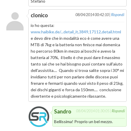
Stefano
clonico
08/04/2014 00:42:10 |
Rispondi
io ho questa:
www.haibike.de/...detail_it,3849,17112,detail.html
e devo dire che in modalità eco è come avere una
MTB di 7kg e la batteria non finisce mai domenica
ho percorso 80km in mezzo ai boschi e avevo la
batteria al 70%, il bello è che puoi dare il massimo
tanto sai che se hai bisogno puoi contare sull'aiuto
dell'assistita.... Quando si trova salite sopra i 30° mi
invidiano tutti per non parlare delle discese puoi
frenare e fermarti quando vuoi visto il peso di 21kg,
dei dischi giganti e forca da 150mm.... conclusione
divertente e psicologicamente rilassante.
Sandro
08/04/2014 01:30:05 |
Rispondi
Bellissima! Proprio un bel mezzo.