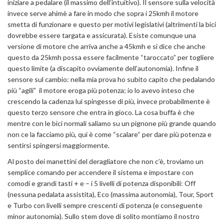
iniziare a pedalare (il massimo dell’intuitivo). Il sensore sulla velocità
invece serve ahimè a fare in modo che sopra i 25kmh il motore
smetta di funzionare e questo per motivi legislativi (altrimenti la bici
dovrebbe essere targata e assicurata). Esiste comunque una
versione di motore che arriva anche a 45kmh e si dice che anche
questo da 25kmh possa essere facilmente “taroccato” per togliere
questo limite (a discapito ovviamente dell’autonomia). Infine il
sensore sul cambio: nella mia prova ho subito capito che pedalando
più “agili” il motore eroga più potenza; io lo avevo inteso che
crescendo la cadenza lui spingesse di più, invece probabilmente è
questo terzo sensore che entra in gioco. La cosa buffa è che
mentre con le bici normali saliamo su un pignone più grande quando
non ce la facciamo più, qui è come “scalare“ per dare più potenza e
sentirsi spingersi maggiormente.
Al posto dei manettini del deragliatore che non c’è, troviamo un
semplice comando per accendere il sistema e impostare con
comodi e grandi tasti + e – i 5 livelli di potenza disponibili: Off
(nessuna pedalata assistita), Eco (massima autonomia), Tour, Sport
e Turbo con livelli sempre crescenti di potenza (e conseguente
minor autonomia). Sullo stem dove di solito montiamo il nostro