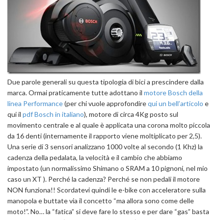
Due parole generali su questa tipologia di bici a prescindere dalla
marca. Ormai praticamente tutte adottano il
motore Bosch della
linea Performance
(per chi vuole approfondire
qui un bell’articolo
e
qui il
pdf Bosch in italiano
), motore di circa 4Kg posto sul
movimento centrale e al quale è applicata una corona molto piccola
da 16 denti (internamente il rapporto viene moltiplicato per 2,5).
Una serie di 3 sensori analizzano 1000 volte al secondo (1 Khz) la
cadenza della pedalata, la velocità e il cambio che abbiamo
impostato (un normalissimo Shimano o SRAM a 10 pignoni, nel mio
caso un XT ). Perché la cadenza? Perché se non pedali il motore
NON funziona!! Scordatevi quindi le e-bike con acceleratore sulla
manopola e buttate via il concetto “ma allora sono come delle
moto!”. No… la “fatica” si deve fare lo stesso e per dare “gas” basta