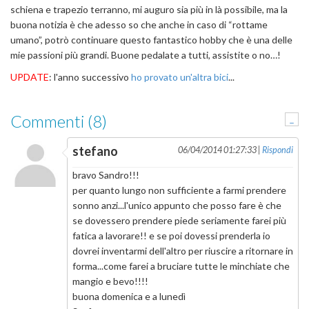
schiena e trapezio terranno, mi auguro sia più in là possibile, ma la
buona notizia è che adesso so che anche in caso di “rottame
umano”, potrò continuare questo fantastico hobby che è una delle
mie passioni più grandi. Buone pedalate a tutti, assistite o no…!
UPDATE
: l'anno successivo
ho provato un'altra bici
...
Commenti (8)
-
stefano
06/04/2014 01:27:33 |
Rispondi
bravo Sandro!!!
per quanto lungo non sufficiente a farmi prendere
sonno anzi...l'unico appunto che posso fare è che
se dovessero prendere piede seriamente farei più
fatica a lavorare!! e se poi dovessi prenderla io
dovrei inventarmi dell'altro per riuscire a ritornare in
forma...come farei a bruciare tutte le minchiate che
mangio e bevo!!!!
buona domenica e a lunedì