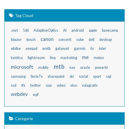
Tag Cloud
.net
5dii
AdaptiveOptics
AI
android
apple
basecamp
canon
blazor
bosch
concerti
cube
dell
devleap
ebike
eeepad
emtb
galaxysii
garmin
iis
inter
me
lightroom
kentico
linq
marketing
meteo
mtb
microsoft
mobile
nav
oracle
powerbi
sql
samsung
SerieTv
sharepoint
ski
social
sport
ssd
tfs
twitter
uae
video
vino
volagratis
webdev
wpf
Categorie