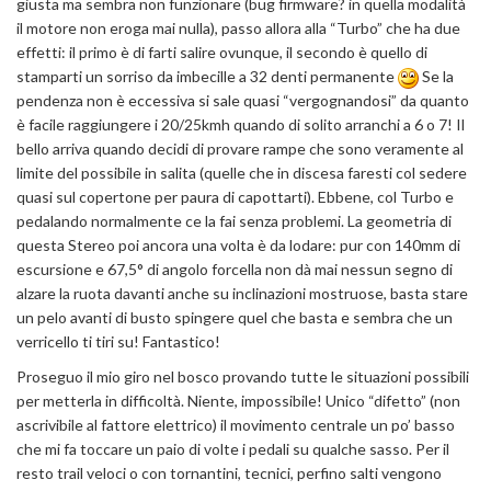
giusta ma sembra non funzionare (bug firmware? in quella modalità
il motore non eroga mai nulla), passo allora alla “Turbo” che ha due
effetti: il primo è di farti salire ovunque, il secondo è quello di
stamparti un sorriso da imbecille a 32 denti permanente
Se la
pendenza non è eccessiva si sale quasi “vergognandosi” da quanto
è facile raggiungere i 20/25kmh quando di solito arranchi a 6 o 7! Il
bello arriva quando decidi di provare rampe che sono veramente al
limite del possibile in salita (quelle che in discesa faresti col sedere
quasi sul copertone per paura di capottarti). Ebbene, col Turbo e
pedalando normalmente ce la fai senza problemi. La geometria di
questa Stereo poi ancora una volta è da lodare: pur con 140mm di
escursione e 67,5° di angolo forcella non dà mai nessun segno di
alzare la ruota davanti anche su inclinazioni mostruose, basta stare
un pelo avanti di busto spingere quel che basta e sembra che un
verricello ti tiri su! Fantastico!
Proseguo il mio giro nel bosco provando tutte le situazioni possibili
per metterla in difficoltà. Niente, impossibile! Unico “difetto” (non
ascrivibile al fattore elettrico) il movimento centrale un po’ basso
che mi fa toccare un paio di volte i pedali su qualche sasso. Per il
resto trail veloci o con tornantini, tecnici, perfino salti vengono