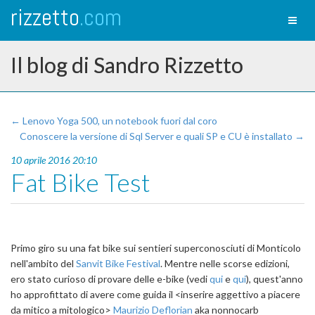
rizzetto
.com
Toggl
naviga
Il blog di Sandro Rizzetto
← Lenovo Yoga 500, un notebook fuori dal coro
Conoscere la versione di Sql Server e quali SP e CU è installato →
10 aprile 2016 20:10
Fat Bike Test
Primo giro su una fat bike sui sentieri superconosciuti di Monticolo
nell'ambito del
Sanvit Bike Festival
. Mentre nelle scorse edizioni,
ero stato curioso di provare delle e-bike (vedi
qui
e
qui
), quest'anno
ho approfittato di avere come guida il <inserire aggettivo a piacere
da mitico a mitologico>
Maurizio Deflorian
aka nonnocarb