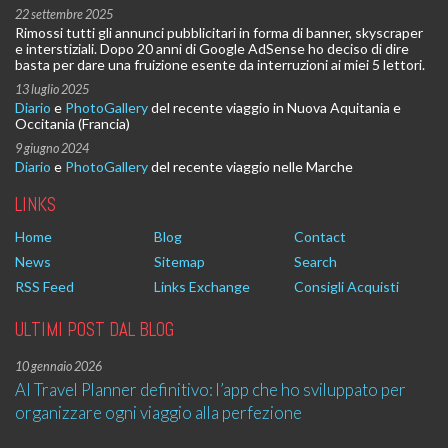
22 settembre 2025
Rimossi tutti gli annunci pubblicitari in forma di banner, skyscraper
e interstiziali. Dopo 20 anni di Google AdSense ho deciso di dire
basta per dare una fruizione esente da interruzioni ai miei 5 lettori.
13 luglio 2025
Diario
e
PhotoGallery
del recente viaggio in Nuova Aquitania e
Occitania (Francia)
9 giugno 2024
Diario
e
PhotoGallery
del recente viaggio nelle Marche
LINKS
Home
Blog
Contact
News
Sitemap
Search
RSS Feed
Links Exchange
Consigli Acquisti
ULTIMI POST DAL BLOG
10 gennaio 2026
AI Travel Planner definitivo: l’app che ho sviluppato per
organizzare ogni viaggio alla perfezione