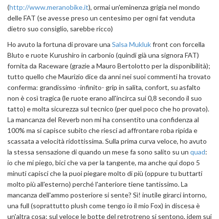
(
http://www.meranobike.it
), ormai un'eminenza grigia nel mondo
delle FAT (se avesse preso un centesimo per ogni fat venduta
dietro suo consiglio, sarebbe ricco)
Ho avuto la fortuna di provare una
Salsa Mukluk
front con forcella
Bluto e ruote Kurushiro in carbonio (quindi già una signora FAT)
fornita da Raceware (grazie a Mauro Bertolotto per la disponibilità);
tutto quello che Maurizio dice da anni nei suoi commenti ha trovato
conferma: grandissimo -infinito- grip in salita, confort, su asfalto
non è così tragica (le ruote erano all'incirca sui 0,8 secondo il suo
tatto) e molta sicurezza sul tecnico (per quel poco che ho provato).
La mancanza del Reverb non mi ha consentito una confidenza al
100% ma si capisce subito che riesci ad affrontare roba ripida e
scassata a velocità ridottissima. Sulla prima curva veloce, ho avuto
la stessa sensazione di quando un mese fa sono salito su un
quad
:
io che mi piego, bici che va per la tangente, ma anche qui dopo 5
minuti capisci che la puoi piegare molto di più (oppure tu buttarti
molto più all'esterno) perché l'anteriore tiene tantissimo. La
mancanza dell'ammo posteriore si sente? Sì! inutile girarci intorno,
una full (soprattutto plush come tengo io il mio Fox) in discesa è
un'altra cosa; sul veloce le botte del retrotreno si sentono, idem sui