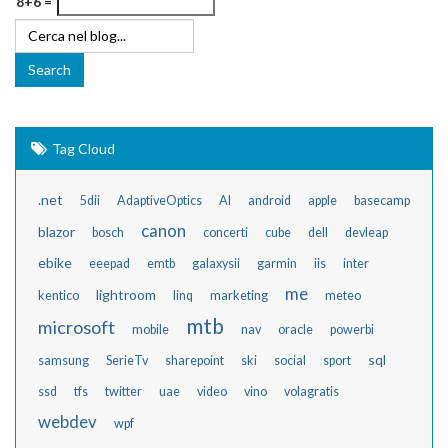
8+6 =
Tag Cloud
.net
5dii
AdaptiveOptics
AI
android
apple
basecamp
canon
blazor
bosch
concerti
cube
dell
devleap
ebike
eeepad
emtb
galaxysii
garmin
iis
inter
me
lightroom
kentico
linq
marketing
meteo
mtb
microsoft
mobile
nav
oracle
powerbi
sql
samsung
SerieTv
sharepoint
ski
social
sport
ssd
tfs
twitter
uae
video
vino
volagratis
webdev
wpf