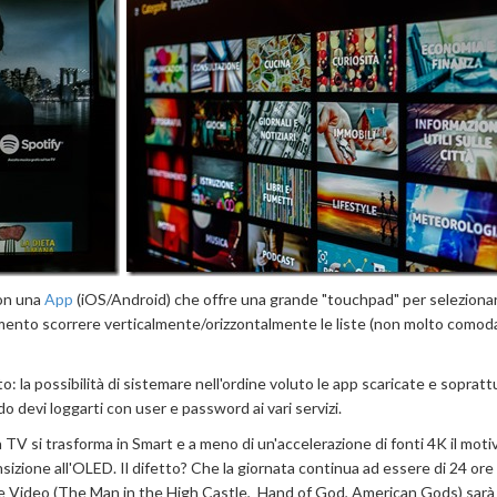
con una
App
(iOS/Android) che offre una grande "touchpad" per seleziona
rimento scorrere verticalmente/orizzontalmente le liste (non molto comod
 la possibilità di sistemare nell'ordine voluto le app scaricate e sopratt
 devi loggarti con user e password ai vari servizi.
a TV si trasforma in Smart e a meno di un'accelerazione di fonti 4K il moti
nsizione all'OLED. Il difetto? Che la giornata continua ad essere di 24 ore
e Video (The Man in the High Castle, Hand of God, American Gods) sarà 