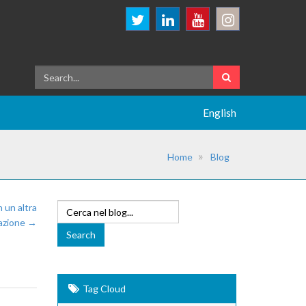
English
Home
Blog
 un altra
azione →
Tag Cloud