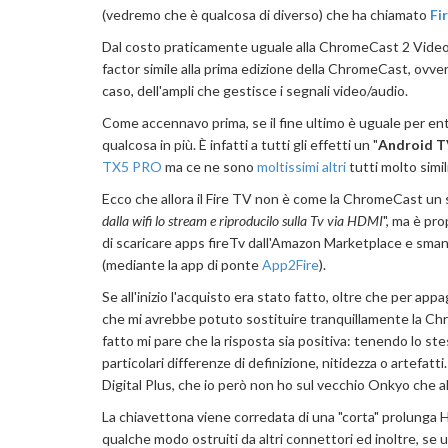
(vedremo che è qualcosa di diverso) che ha chiamato
Fi
Dal costo praticamente uguale alla ChromeCast 2 Video (3
factor simile alla prima edizione della ChromeCast, ovve
caso, dell'ampli che gestisce i segnali video/audio.
Come accennavo prima, se il fine ultimo è uguale per entr
qualcosa in più. È infatti a tutti gli effetti un "
Android T
TX5 PRO
ma ce ne sono
moltissimi altri
tutti molto simi
Ecco che allora il Fire TV non è come la ChromeCast un 
dalla wifi lo stream e riproducilo sulla Tv via HDMI
", ma è pr
di scaricare apps fireTv dall'Amazon Marketplace e smane
(mediante la app di ponte
App2Fire
).
Se all'inizio l'acquisto era stato fatto, oltre che per ap
che mi avrebbe potuto sostituire tranquillamente la Chro
fatto mi pare che la risposta sia positiva: tenendo lo ste
particolari differenze di definizione, nitidezza o artefatt
Digital Plus, che io però non ho sul vecchio Onkyo che a
La chiavettona viene corredata di una "corta" prolunga
qualche modo ostruiti da altri connettori ed inoltre, se