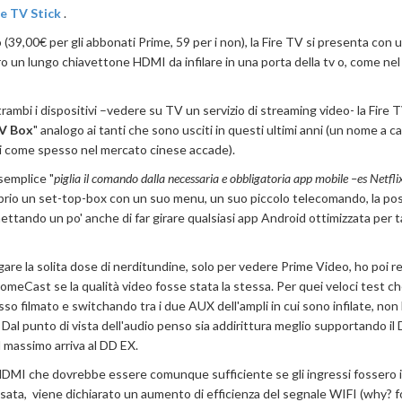
re TV Stick
.
9,00€ per gli abbonati Prime, 59 per i non), la Fire TV si presenta con 
ro un lungo chiavettone HDMI da infilare in una porta della tv o, come nel
ambi i dispositivi –vedere su TV un servizio di streaming video- la Fire 
V Box
" analogo ai tanti che sono usciti in questi ultimi anni (un nome a ca
li come spesso nel mercato cinese accade).
semplice "
piglia il comando dalla necessaria e obbligatoria app mobile –es Netfli
oprio un set-top-box con un suo menu, un suo piccolo telecomando, la poss
ttando un po' anche di far girare qualsiasi app Android ottimizzata per t
pagare la solita dose di nerditundine, solo per vedere Prime Video, ho poi re
meCast se la qualità video fosse stata la stessa. Per quei veloci test c
sso filmato e switchando tra i due AUX dell'ampli in cui sono infilate, non
i. Dal punto di vista dell'audio penso sia addirittura meglio supportando il
l massimo arriva al DD EX.
 HDMI che dovrebbe essere comunque sufficiente se gli ingressi fossero 
 usata, viene dichiarato un aumento di efficienza del segnale WIFI (why? 