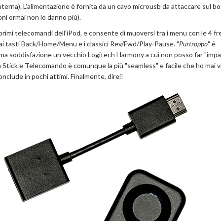
nterna). L'alimentazione è fornita da un cavo microusb da attaccare sul b
oni ormai non lo danno più).
primi telecomandi dell'iPod, e consente di muoversi tra i menu con le 4 f
e ai tasti Back/Home/Menu e i classici Rev/Fwd/Play-Pause. "
Purtroppo
" è
a soddisfazione un vecchio Logitech Harmony a cui non posso far "impar
a Stick e Telecomando è comunque la più "seamless" e facile che ho mai v
conclude in pochi attimi. Finalmente, direi!