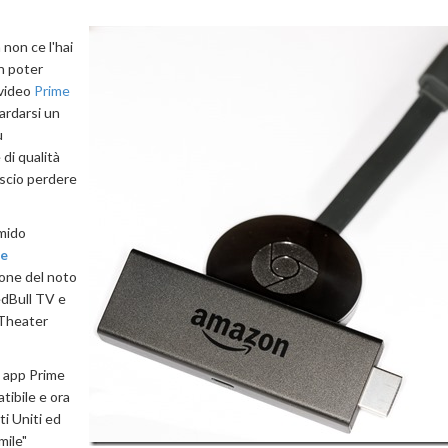
non ce l'hai
n poter
 video
Prime
uardarsi un
u
di qualità
ascio perdere
imido
e
ione del noto
RedBull TV e
 Theater
a app Prime
ibile e ora
ti Uniti ed
mile"