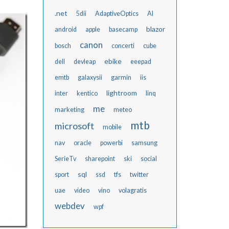
.net
5dii
AdaptiveOptics
AI
blazor
android
apple
basecamp
canon
bosch
concerti
cube
ebike
dell
devleap
eeepad
emtb
galaxysii
garmin
iis
lightroom
inter
kentico
linq
me
marketing
meteo
mtb
microsoft
mobile
nav
oracle
powerbi
samsung
SerieTv
sharepoint
ski
social
sql
sport
ssd
tfs
twitter
uae
video
vino
volagratis
webdev
wpf