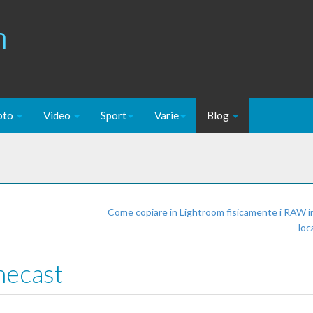
m
..
oto
Video
Sport
Varie
Blog
Come copiare in Lightroom fisicamente i RAW in
loc
mecast