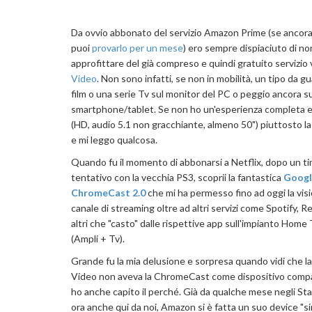
Da ovvio abbonato del servizio Amazon Prime (se ancora 
puoi
provarlo per un mese
) ero sempre dispiaciuto di no
approfittare del già compreso e quindi gratuito servizio
Video
. Non sono infatti, se non in mobilità, un tipo da g
film o una serie Tv sul monitor del PC o peggio ancora s
smartphone/tablet. Se non ho un'esperienza completa e 
(HD, audio 5.1 non gracchiante, almeno 50") piuttosto l
e mi leggo qualcosa.
Quando fu il momento di abbonarsi a Netflix, dopo un t
tentativo con la vecchia PS3, scoprii la fantastica
Googl
ChromeCast 2.0
che mi ha permesso fino ad oggi la vis
canale di streaming oltre ad altri servizi come Spotify, 
altri che "casto" dalle rispettive app sull'impianto Home
(Ampli + Tv).
Grande fu la mia delusione e sorpresa quando vidi che l
Video non aveva la ChromeCast come dispositivo compat
ho anche capito il perché. Già da qualche mese negli Sta
ora anche qui da noi, Amazon si è fatta un suo device "si