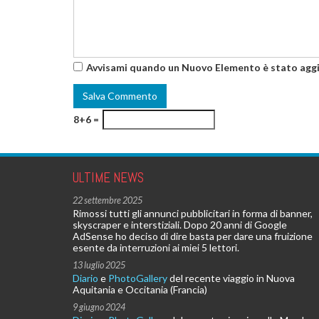
Avvisami quando un Nuovo Elemento è stato agg
8+6 =
ULTIME NEWS
22 settembre 2025
Rimossi tutti gli annunci pubblicitari in forma di banner,
skyscraper e interstiziali. Dopo 20 anni di Google
AdSense ho deciso di dire basta per dare una fruizione
esente da interruzioni ai miei 5 lettori.
13 luglio 2025
Diario
e
PhotoGallery
del recente viaggio in Nuova
Aquitania e Occitania (Francia)
9 giugno 2024