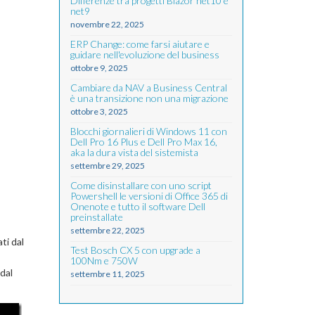
Differenze tra progetti Blazor net10 e
net9
novembre 22, 2025
ERP Change: come farsi aiutare e
guidare nell'evoluzione del business
ottobre 9, 2025
Cambiare da NAV a Business Central
è una transizione non una migrazione
ottobre 3, 2025
Blocchi giornalieri di Windows 11 con
Dell Pro 16 Plus e Dell Pro Max 16,
aka la dura vista del sistemista
settembre 29, 2025
Come disinstallare con uno script
Powershell le versioni di Office 365 di
Onenote e tutto il software Dell
preinstallate
settembre 22, 2025
ti dal
Test Bosch CX 5 con upgrade a
100Nm e 750W
dal
settembre 11, 2025