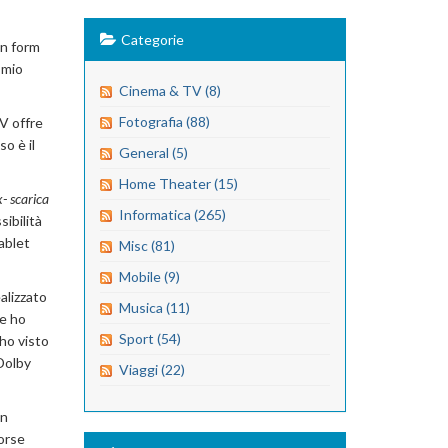
Categorie
un form
 mio
Cinema & TV (8)
Fotografia (88)
TV offre
so è il
General (5)
Home Theater (15)
x- scarica
Informatica (265)
ibilità
ablet
Misc (81)
Mobile (9)
alizzato
Musica (11)
he ho
Sport (54)
 ho visto
 Dolby
Viaggi (22)
in
forse