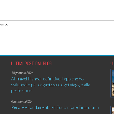
iunto
ULTIMI POST DAL BLOG
U
10 gennaio 2026
AI Travel Planner definitivo: l’app che ho
sviluppato per organizzare ogni viaggio alla
perfezione
6 gennaio 2026
Perché è fondamentale l’Educazione Finanziaria