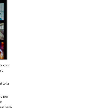
re con
a a
utto la
vo per
 e
un bella