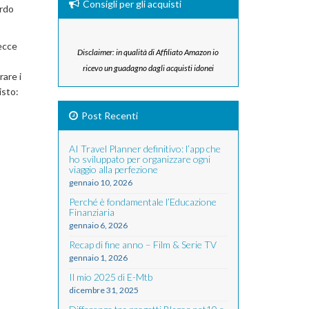
Consigli per gli acquisti
ordo
recce
Disclaimer: in qualità di Affiliato Amazon io
ricevo un guadagno dagli acquisti idonei
are i
isto:
Post Recenti
AI Travel Planner definitivo: l’app che
ho sviluppato per organizzare ogni
viaggio alla perfezione
gennaio 10, 2026
Perché è fondamentale l’Educazione
Finanziaria
gennaio 6, 2026
Recap di fine anno – Film & Serie TV
gennaio 1, 2026
Il mio 2025 di E-Mtb
dicembre 31, 2025