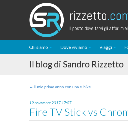
rizzetto
.co
Il posto dove farvi gli affari miei.
Chi siamo
Dove viviamo
Viaggi
F
Il blog di Sandro Rizzetto
← Il mio primo anno con una e-bike
19 novembre 2017 17:07
Fire TV Stick vs Chro