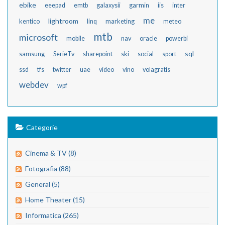
ebike
eeepad
emtb
galaxysii
garmin
iis
inter
me
lightroom
kentico
linq
marketing
meteo
mtb
microsoft
mobile
nav
oracle
powerbi
sql
samsung
SerieTv
sharepoint
ski
social
sport
ssd
tfs
twitter
uae
video
vino
volagratis
webdev
wpf
Categorie
Cinema & TV (8)
Fotografia (88)
General (5)
Home Theater (15)
Informatica (265)