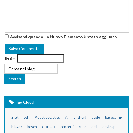
Avvisami quando un Nuovo Elemento è stato aggiunto
8+6 =
Tag Cloud
.net
5dii
AdaptiveOptics
AI
android
apple
basecamp
canon
blazor
bosch
concerti
cube
dell
devleap