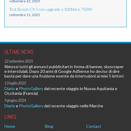
settembre 22, 2025
Test Bosch CX 5 con upgrade a 100Nm e 750W
settembre 11, 2025
ULTIME NEWS
22 settembre 2025
Rimossi tutti gli annunci pubblicitari in forma di banner, skyscraper
e interstiziali. Dopo 20 anni di Google AdSense ho deciso di dire
basta per dare una fruizione esente da interruzioni ai miei 5 lettori.
13 luglio 2025
Diario
e
PhotoGallery
del recente viaggio in Nuova Aquitania e
Occitania (Francia)
9 giugno 2024
Diario
e
PhotoGallery
del recente viaggio nelle Marche
LINKS
Home
Blog
Contact