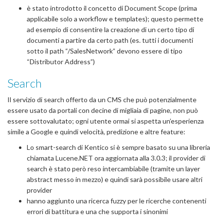
è stato introdotto il concetto di Document Scope (prima
applicabile solo a workflow e templates); questo permette
ad esempio di consentire la creazione di un certo tipo di
documenti a partire da certo path (es. tutti i documenti
sotto il path “/SalesNetwork” devono essere di tipo
“Distributor Address”)
Search
Il servizio di search offerto da un CMS che può potenzialmente
essere usato da portali con decine di migliaia di pagine, non può
essere sottovalutato; ogni utente ormai si aspetta un’esperienza
simile a Google e quindi velocità, predizione e altre feature:
Lo smart-search di Kentico si è sempre basato su una libreria
chiamata Lucene.NET ora aggiornata alla 3.0.3; il provider di
search è stato però reso intercambiabile (tramite un layer
abstract messo in mezzo) e quindi sarà possibile usare altri
provider
hanno aggiunto una ricerca fuzzy per le ricerche contenenti
errori di battitura e una che supporta i sinonimi