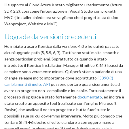
Il supporto al Cloud Azure è stato migliorato ulteriormente (Azure
SDK 2.2), così come l’integrazione in Visual Studio con progetti
MVC (l’installer chiede ora se vogliamo che il progetto sia di tipo
Webproject, Website o MVC).
Upgrade da versioni precedenti
Ho iniziato a usare Kentico dalla versione 4.0 e ho quindi passato
alcuni upgrade path (5, 5.5, 6, 7). Tutti sono stati molto smooth e
senza particolari problemi. Soprattutto da quando è stato
introdotto il Kentico Installation Manager (il mitico KIM!) i passi da
compiere sono veramente minimi. Qui però stiamo parlando di una
change-release molto importante dove soprattutto i
5390 (!)
cambiamenti di molte API
possono portare quasi sicuramente ad
avere un progetto non–compilabile e inusabile. Fortunatamente il
processo di upgrade è stato fortemente
documentato
, ed inoltre è
stato creato un apposito tool (realizzato con l’engine Microsoft
Roslyn) che analizza il nostro progetto e butta fuori tutte le
possibili issue su cui dovremmo intervenire. Molto più comodo che
tentare Shift-F6 decine di volte e andare a correggere mano a
mano gli errori. In alcuni casi poi il tool può risolvere da solo la