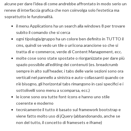
alcune per dare l’idea di come andrebbe affrontato in modo serio un
renew di interfaccia grafica che non coinvolga solo l’estetica ma
soprattutto le funzionalità.
il menu Applications ha un search alla windows 8 per trovare
subito il comando che si cerca
ogni tipologia/gruppo ha un colore ben definito in TUTTO il
cms, quindi se vedo un tile o un’icona arancione so che si
tratta di e-commerce, verde di Content Management, ecc.
molte cose sono state spostate o riorganizzate per dare più
spazio possibile all’editing dei contenuti (es. breadcrumb
sempre in alto sull’header, i tabs delle varie sezioni sono ora
verticali nel pannello a sinistra e auto-collassanti quando ce
n’è bisogno, gli horizontal tabs rimangono in casi specifici e i
sottolivelli sono menu a scomparsa, ecc.)
le icone sono ora tutte font-icons e hanno uno stile
coerente e moderno
tecnicamente il tutto è basato sul framework bootstrap e
viene fatto molto uso di jQuery (abbandonando, anche se
non del tutto, il concetto di framesets e iframe)