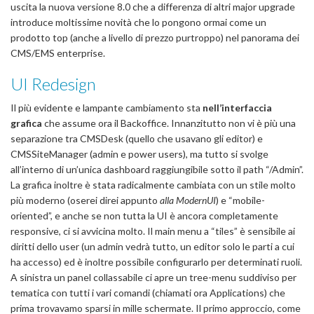
uscita la nuova versione 8.0 che a differenza di altri major upgrade
introduce moltissime novità che lo pongono ormai come un
prodotto top (anche a livello di prezzo purtroppo) nel panorama dei
CMS/EMS enterprise.
UI Redesign
Il più evidente e lampante cambiamento sta
nell’interfaccia
grafica
che assume ora il Backoffice. Innanzitutto non vi è più una
separazione tra CMSDesk (quello che usavano gli editor) e
CMSSiteManager (admin e power users), ma tutto si svolge
all’interno di un’unica dashboard raggiungibile sotto il path “/Admin”.
La grafica inoltre è stata radicalmente cambiata con un stile molto
più moderno (oserei direi appunto
alla ModernUI
) e “mobile-
oriented”, e anche se non tutta la UI è ancora completamente
responsive, ci si avvicina molto. Il main menu a “tiles” è sensibile ai
diritti dello user (un admin vedrà tutto, un editor solo le parti a cui
ha accesso) ed è inoltre possibile configurarlo per determinati ruoli.
A sinistra un panel collassabile ci apre un tree-menu suddiviso per
tematica con tutti i vari comandi (chiamati ora Applications) che
prima trovavamo sparsi in mille schermate. Il primo approccio, come