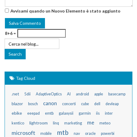
Avvisami quando un Nuovo Elemento è stato aggiunto
8+6 =
Tag Cloud
.net
5dii
AdaptiveOptics
AI
android
apple
basecamp
canon
blazor
bosch
concerti
cube
dell
devleap
ebike
eeepad
emtb
galaxysii
garmin
iis
inter
me
lightroom
kentico
linq
marketing
meteo
mtb
microsoft
mobile
nav
oracle
powerbi