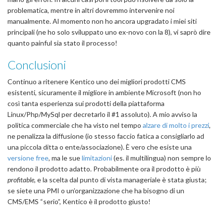
problematica, mentre in altri dovremmo intervenire noi
manualmente. Al momento non ho ancora upgradato i miei siti
principali (ne ho solo sviluppato uno ex-novo con la 8), vi saprò dire
quanto painful sia stato il processo!
Conclusioni
Continuo a ritenere Kentico uno dei migliori prodotti CMS
esistenti, sicuramente il migliore in ambiente Microsoft (non ho
così tanta esperienza sui prodotti della piattaforma
Linux/Php/MySql per decretarlo il #1 assoluto). A mio avviso la
politica commerciale che ha visto nel tempo
alzare di molto i prezzi
,
ne penalizza la diffusione (io stesso faccio fatica a consigliarlo ad
una piccola ditta o ente/associazione). È vero che esiste una
versione free
, ma le sue
limitazioni
(es. il multilingua) non sempre lo
rendono il prodotto adatto. Probabilmente ora il prodotto è più
profitable
, e la scelta dal punto di vista manageriale è stata giusta;
se siete una PMI o un’organizzazione che ha bisogno di un
CMS/EMS “serio”, Kentico è il prodotto giusto!