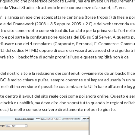
r qualcuno che preferisce prodotti LAMP, ma era invece un requirement 
 da Visual Studio, sfruttando le mie conoscenze di asp.net, c#, ecc.
”: si lancia un exe che scompatta le centinaia (forse troppi !) di files e po
dio e del Framework (2008 + 3.5 oppure 2005 + 2.0) e del webserver da usa
tro sito come root o come virtual dir. Lanciato per la prima volta l’url nel
imo e poi parte la configurazione guidata del DB su Sql Server. A questo 
to, di usare uno dei 4 templates (Corporate, Personal, E-Commerce, Commun
ità del codice HTML) oppure di usare un wizard advanced che ci guiderà i
avrà sito + backoffice di admin pronti all’uso e questa rapidità non è da
 del nostro sito e la redazione dei contenuti ovviamente da un backoffice
 BO è molto chiara e pulita, sempre coerente e si impara ad usarla in un ba
nell’ultima versione è possibile customizzare la UI in base all’utente logg
te dentro il layout del sito reale cosi come poi andrà online. Questo è s
elocità e usabilità, ma devo dire che soprattutto quando le regioni editab
o, ecc.) fa molto comodo scrivere direttamente nel posto giusto.