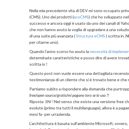
Nella mia precedente vita di DEV mi sono occupato princ
(CMS). Uno dei prodotti (
acoCMS
) che ho sviluppato nel
successo e ancora oggi è usato da uno dei canali di Yahoo
che non hanno avuto la voglia di upgradare a una soluzi
di una suite più avanzata (
Structura eCMS
) scritta in .
per citarne uno).
Quando l’anno scorso ho avuto la
necessità di implemen
determinate caratteristiche e posso dire di avere trova
scritta io !
Questo post non vuole essere una dettagliata recensione 
testimonianza di un cliente che si è trovato bene e che n
Partiamo subito a rispondere alla domanda che purtroppo 
free/open source/gratis/mi pagano loro se lo uso ?!
Riposta:
SNI !
Nel senso che esiste una versione free ch
evolute (primo tra tutti il multilanguage), allora è a pa
mesi fa- per un’azienda.
L’architettura è basata sull’ambiente Microsoft, ovvero