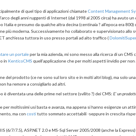
ipalmente di quel tipo di applicazioni chiamate
Content Management S
l’arco degli anni ruggenti di Internet (dal 1998 al 2005 circa) ha avuto un
 Italia e presumo da qualche altra decina (centinaia ? all’epoca era 800) d
one più moderna. Successivamente ho collaborato e supervisionato allo s
NET anch’essa tuttora in uso presso portali ad alto traffico (
DolomitiSupe
tare un portale
per la mia azienda, mi sono messo alla ricerca di un CMS 
to in
KenticoCMS
quell’applicazione che per molti aspetti invidio per non 
del prodotto (ce ne sono sul loro sito e in molti altri blog), ma solo una
on ha remore a consigliarlo ad altri.
è diventata una delle prime nel settore (svilito ?) dei CMS:
E’ un prodott
e per moltissimi usi basta e avanza, ma appena si hanno esigenze un atti
gamento, ma con
costi
tutto sommato accettabili -seppure in crescita rispe
, IIS (6/7/7.5), ASP.NET 2.0 e MS-Sql Server 2005/2008 (anche la Express