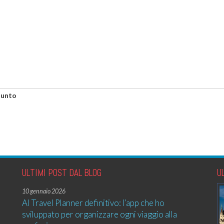
iunto
ULTIMI POST DAL BLOG
U
10 gennaio 2026
AI Travel Planner definitivo: l’app che ho
sviluppato per organizzare ogni viaggio alla