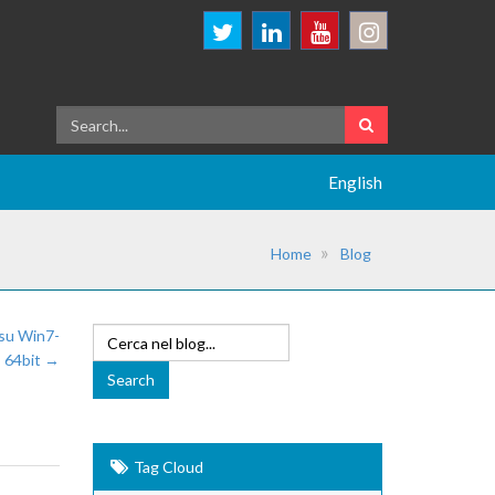
English
Home
Blog
 su Win7-
64bit →
Tag Cloud