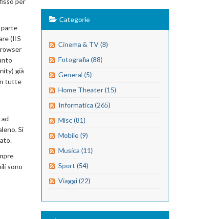
fisso per
Categorie
i parte
re (IIS
Cinema & TV (8)
 browser
Fotografia (88)
punto
ity) già
General (5)
n tutte
Home Theater (15)
Informatica (265)
 ad
Misc (81)
leno. Si
Mobile (9)
ato.
Musica (11)
empre
Sport (54)
ili sono
Viaggi (22)