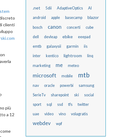
.net
5dii
AdaptiveOptics
AI
ystem
blazor
 discreto
android
apple
basecamp
i clienti
canon
bosch
concerti
cube
viluppo
ebike
dell
devleap
eeepad
rski.com
emtb
galaxysii
garmin
iis
con
lightroom
inter
kentico
linq
averla
me
marketing
meteo
mtb
microsoft
mobile
nav
oracle
powerbi
samsung
o
SerieTv
sharepoint
ski
social
sql
sport
ssd
tfs
twitter
mo più
uae
video
vino
volagratis
tto a 12
webdev
wpf
) come