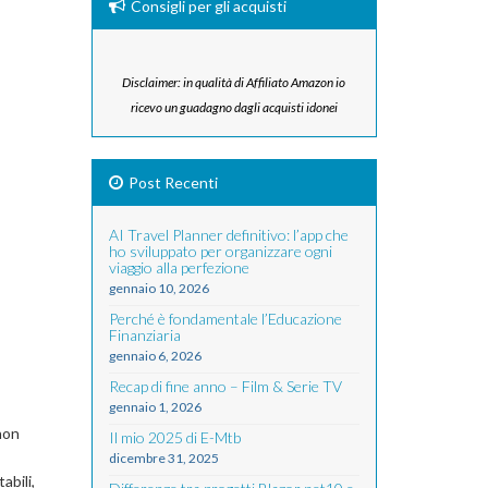
Consigli per gli acquisti
Disclaimer: in qualità di Affiliato Amazon io
ricevo un guadagno dagli acquisti idonei
Post Recenti
AI Travel Planner definitivo: l’app che
ho sviluppato per organizzare ogni
viaggio alla perfezione
gennaio 10, 2026
Perché è fondamentale l’Educazione
Finanziaria
gennaio 6, 2026
Recap di fine anno – Film & Serie TV
gennaio 1, 2026
non
Il mio 2025 di E-Mtb
dicembre 31, 2025
abili,