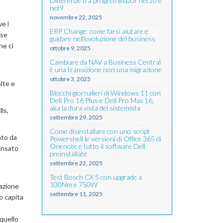
Differenze tra progetti Blazor net10 e
net9
novembre 22, 2025
ve i
ERP Change: come farsi aiutare e
sse
guidare nell'evoluzione del business
he ci
ottobre 9, 2025
Cambiare da NAV a Business Central
è una transizione non una migrazione
ottobre 3, 2025
lte e
Blocchi giornalieri di Windows 11 con
Dell Pro 16 Plus e Dell Pro Max 16,
aka la dura vista del sistemista
ls,
settembre 29, 2025
Come disinstallare con uno script
ato da
Powershell le versioni di Office 365 di
Onenote e tutto il software Dell
pensato
preinstallate
settembre 22, 2025
Test Bosch CX 5 con upgrade a
100Nm e 750W
tazione
settembre 11, 2025
o capita
quello