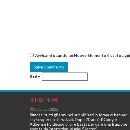
Avvisami quando un Nuovo Elemento è stato agg
8+6 =
ULTIME NEWS
22 settembre 2025
Rimossi tutti gli annunci pubblicitari in forma di banner,
skyscraper e interstiziali. Dopo 20 anni di Google
AdSense ho deciso di dire basta per dare una fruizione
esente da interruzioni ai miei 5 lettori.