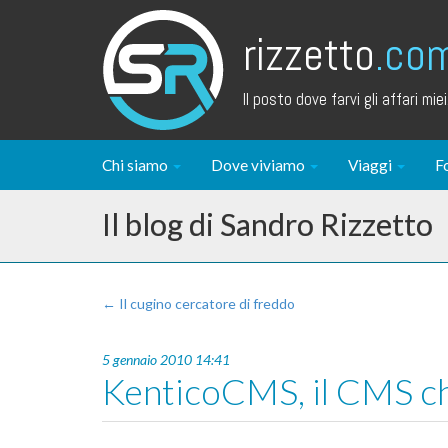
rizzetto
.co
Il posto dove farvi gli affari miei.
Chi siamo
Dove viviamo
Viaggi
F
Il blog di Sandro Rizzetto
← Il cugino cercatore di freddo
5 gennaio 2010 14:41
KenticoCMS, il CMS che