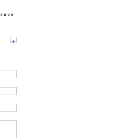
’anno e
+