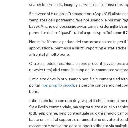
search box/results, image gallery, sitemap, subscribe, log
Se invece si è un po’ più smanettoni (Aspx/C#) allora 
templates ce li potremmo fare noi usando le Master Page
base). Anche qui possiamo avvantaggiarci dei mille UserC
permette di fare “quasi” tutto) a quelli specifici come
Non mi soffermo a parlare del contorno esistente per il 
approvazione, permessi e diritti, reporting e statistich
affrontate molto bene.
Oltre al modulo redazionale sono presenti ovviamente
a
newsletters) altri come lo shop dell’e-commerce sembra
Il mio sito dove lo sto usando non è sicuramente ad alto 
portali
non proprio piccoli
, sia perché curiosando nel cod
bene.
Infine concludo con uno degli aspetti che secondo me r
Sia a livello commerciale, ma soprattutto a quello tecni
(pdf, help online, help contestuale su ogni singolo campo
basta una mail al support e raramente ho dovuto attender
ovviamente non viene dato supporto diretto via mail/pho