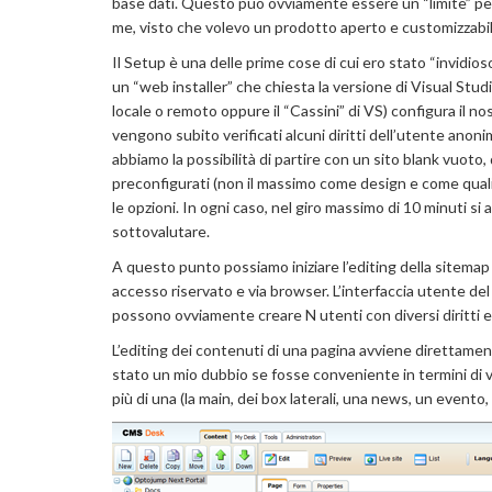
base dati. Questo può ovviamente essere un “limite” pe
me, visto che volevo un prodotto aperto e customizzabile
Il Setup è una delle prime cose di cui ero stato “invidioso
un “web installer” che chiesta la versione di Visual Stu
locale o remoto oppure il “Cassini” di VS) configura il nos
vengono subito verificati alcuni diritti dell’utente anon
abbiamo la possibilità di partire con un sito blank vuo
preconfigurati (non il massimo come design e come qual
le opzioni. In ogni caso, nel giro massimo di 10 minuti si 
sottovalutare.
A questo punto possiamo iniziare l’editing della sitemap
accesso riservato e via browser. L’interfaccia utente del
possono ovviamente creare N utenti con diversi diritti e 
L’editing dei contenuti di una pagina avviene direttamen
stato un mio dubbio se fosse conveniente in termini di v
più di una (la main, dei box laterali, una news, un event