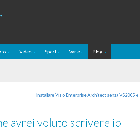
m
..
oto
Video
Sport
Varie
Blog
Installare Visio Enterprise Architect senza VS2005 e
 avrei voluto scrivere io