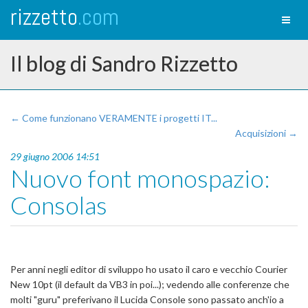
rizzetto
.com
Toggl
naviga
Il blog di Sandro Rizzetto
← Come funzionano VERAMENTE i progetti IT...
Acquisizioni →
29 giugno 2006 14:51
Nuovo font monospazio:
Consolas
Per anni negli editor di sviluppo ho usato il caro e vecchio Courier
New 10pt (il default da VB3 in poi...); vedendo alle conferenze che
molti "guru" preferivano il Lucida Console sono passato anch'io a