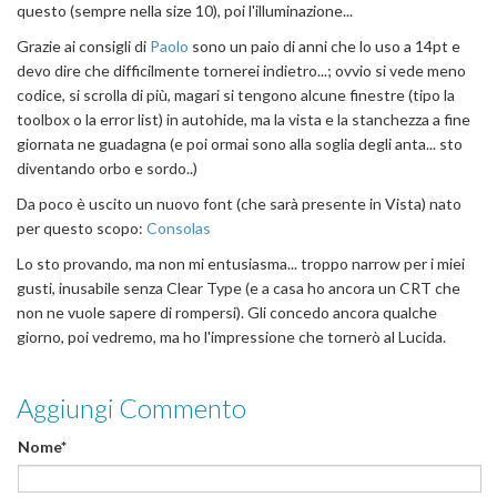
questo (sempre nella size 10), poi l'illuminazione...
Grazie ai consigli di
Paolo
sono un paio di anni che lo uso a 14pt e
devo dire che difficilmente tornerei indietro...; ovvio si vede meno
codice, si scrolla di più, magari si tengono alcune finestre (tipo la
toolbox o la error list) in autohide, ma la vista e la stanchezza a fine
giornata ne guadagna (e poi ormai sono alla soglia degli anta... sto
diventando orbo e sordo..)
Da poco è uscito un nuovo font (che sarà presente in Vista) nato
per questo scopo:
Consolas
Lo sto provando, ma non mi entusiasma... troppo narrow per i miei
gusti, inusabile senza Clear Type (e a casa ho ancora un CRT che
non ne vuole sapere di rompersi). Gli concedo ancora qualche
giorno, poi vedremo, ma ho l'impressione che tornerò al Lucida.
Aggiungi Commento
Nome*