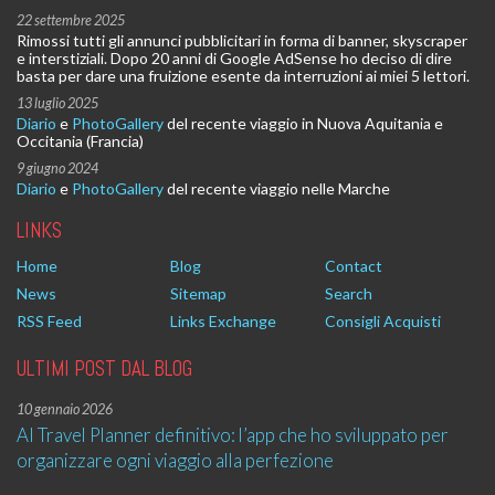
22 settembre 2025
Rimossi tutti gli annunci pubblicitari in forma di banner, skyscraper
e interstiziali. Dopo 20 anni di Google AdSense ho deciso di dire
basta per dare una fruizione esente da interruzioni ai miei 5 lettori.
13 luglio 2025
Diario
e
PhotoGallery
del recente viaggio in Nuova Aquitania e
Occitania (Francia)
9 giugno 2024
Diario
e
PhotoGallery
del recente viaggio nelle Marche
LINKS
Home
Blog
Contact
News
Sitemap
Search
RSS Feed
Links Exchange
Consigli Acquisti
ULTIMI POST DAL BLOG
10 gennaio 2026
AI Travel Planner definitivo: l’app che ho sviluppato per
organizzare ogni viaggio alla perfezione