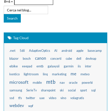
8+6 =
Tag Cloud
.net
5dii
AdaptiveOptics
AI
android
apple
basecamp
canon
blazor
bosch
concerti
cube
dell
devleap
ebike
eeepad
emtb
galaxysii
garmin
iis
inter
me
lightroom
kentico
linq
marketing
meteo
mtb
microsoft
mobile
nav
oracle
powerbi
sql
samsung
SerieTv
sharepoint
ski
social
sport
ssd
tfs
twitter
uae
video
vino
volagratis
webdev
wpf