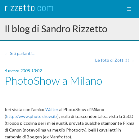
rizzetto
.com
Toggl
naviga
Il blog di Sandro Rizzetto
← Siti parlanti...
Le foto di Zott !!! →
6 marzo 2005 13:02
PhotoShow a Milano
Ieri visita con l'amico
Walter
al PhotoShow di Milano
(
http://www.photoshow.it/
); nulla di trascendentale... vista la 350D
(troppo piccolina per i miei gusti), provata qualche stampante Pixma
di Canon (notevoli ma va meglio Photocity), belli i cavalletti in
carbonio di Boegen (ex Manfrotto).