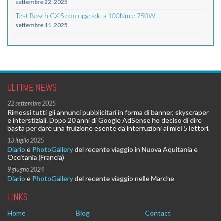
settembre 22, 2025
Test Bosch CX 5 con upgrade a 100Nm e 750W
settembre 11, 2025
ULTIME NEWS
22 settembre 2025
Rimossi tutti gli annunci pubblicitari in forma di banner, skyscraper
e interstiziali. Dopo 20 anni di Google AdSense ho deciso di dire
basta per dare una fruizione esente da interruzioni ai miei 5 lettori.
13 luglio 2025
Diario
e
PhotoGallery
del recente viaggio in Nuova Aquitania e
Occitania (Francia)
9 giugno 2024
Diario
e
PhotoGallery
del recente viaggio nelle Marche
LINKS
Home
Blog
Contact