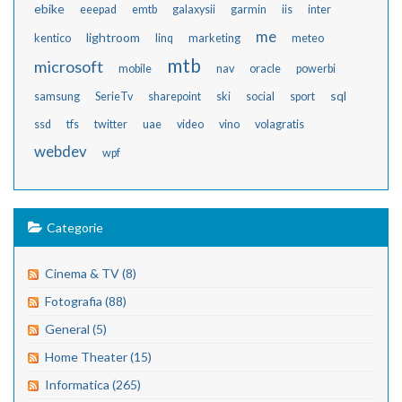
ebike
eeepad
emtb
galaxysii
garmin
iis
inter
me
lightroom
kentico
linq
marketing
meteo
mtb
microsoft
mobile
nav
oracle
powerbi
sql
samsung
SerieTv
sharepoint
ski
social
sport
ssd
tfs
twitter
uae
video
vino
volagratis
webdev
wpf
Categorie
Cinema & TV (8)
Fotografia (88)
General (5)
Home Theater (15)
Informatica (265)