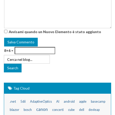
Avvisami quando un Nuovo Elemento è stato aggiunto
8+6 =
Tag Cloud
.net
5dii
AdaptiveOptics
AI
android
apple
basecamp
canon
blazor
bosch
concerti
cube
dell
devleap