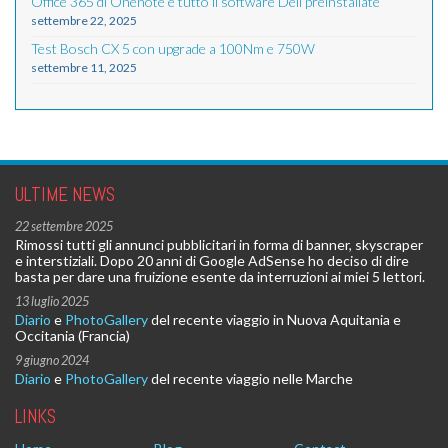
Office 365 di Onenote e tutto il software Dell preinstallate
settembre 22, 2025
Test Bosch CX 5 con upgrade a 100Nm e 750W
settembre 11, 2025
ULTIME NEWS
22 settembre 2025
Rimossi tutti gli annunci pubblicitari in forma di banner, skyscraper
e interstiziali. Dopo 20 anni di Google AdSense ho deciso di dire
basta per dare una fruizione esente da interruzioni ai miei 5 lettori.
13 luglio 2025
Diario
e
PhotoGallery
del recente viaggio in Nuova Aquitania e
Occitania (Francia)
9 giugno 2024
Diario
e
PhotoGallery
del recente viaggio nelle Marche
LINKS