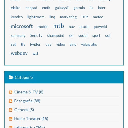
ebike
eeepad
emtb
galaxysii
garmin
iis
inter
me
lightroom
kentico
linq
marketing
meteo
mtb
microsoft
mobile
nav
oracle
powerbi
sql
samsung
SerieTv
sharepoint
ski
social
sport
ssd
tfs
twitter
uae
video
vino
volagratis
webdev
wpf
Categorie
Cinema & TV (8)
Fotografia (88)
General (5)
Home Theater (15)
Informatica (265)