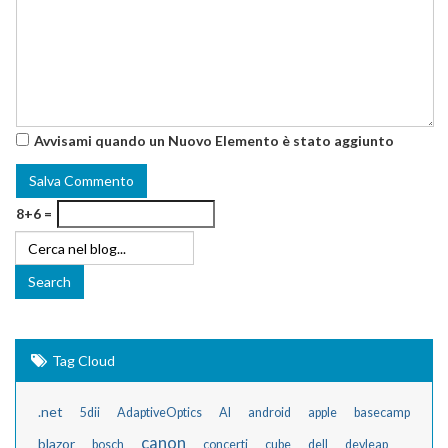
Avvisami quando un Nuovo Elemento è stato aggiunto
8+6 =
Tag Cloud
.net
5dii
AdaptiveOptics
AI
android
apple
basecamp
canon
blazor
bosch
concerti
cube
dell
devleap