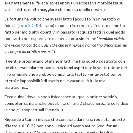
era nettamente "fallace" (presentava un'eccessiva morbidezza sul
lato sinistro, molto maggiore che non su quello destro).
La fortuna ha voluto che avessi fatto l'acquisto in un negozio di
fiducia (
Foto SD
di Bolzano) e non su internet o all'estero come ho
fatto per molti altri obiettivi in passato (acquisti fatti in quel modo
non tanto per risparmiare ma per la nota sindrome "
bambino viziato
che vuole il giocattolo SUBITO e che se il negozio non ce l'ha disponibile me
lo compro da un'altra parte...
").
Il gentile proprietario Stefano infatti me l'ha subito sostituito con
un altro esemplare nuovo senza farmi aspettare la sostituzione del
mio originale che avrebbe comportato (sotto Ferragosto) tempi
eterni e impossibilità di usarlo nelle vacanze. A lui la mia
gratitudine...
Ecco quindi dove lo shop fisico vince su quello online: servizio,
competenza, ma anche possibilità di fare 2 chiacchere... (e se lo dico
io che gli shop virtuali li vendo...).
Riguardo a Canon invece che cominci a darsi una regolata: questo
difetto sul 10-22 non sono l'unico ad averlo avuto (vedi forum
Dpreview e FredMiranda) e sono già due i richiami ufficiali della casa