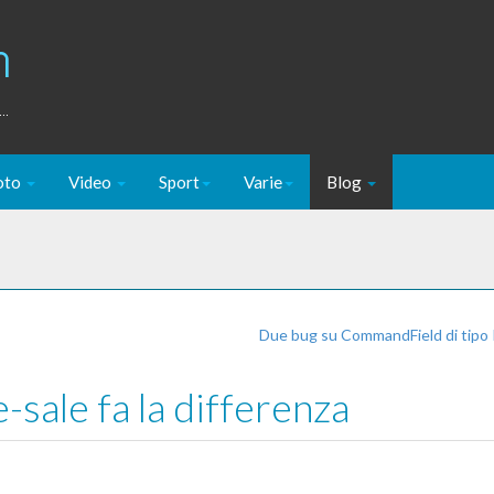
m
..
oto
Video
Sport
Varie
Blog
Due bug su CommandField di tipo
-sale fa la differenza