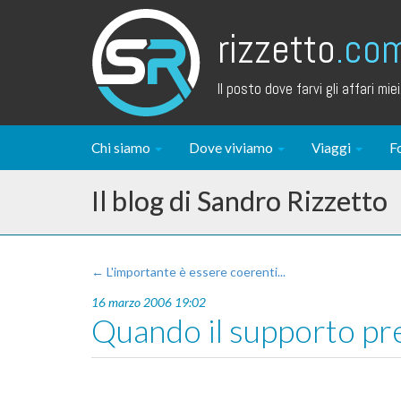
rizzetto
.co
Il posto dove farvi gli affari miei.
Chi siamo
Dove viviamo
Viaggi
F
Il blog di Sandro Rizzetto
← L'importante è essere coerenti...
16 marzo 2006 19:02
Quando il supporto pre