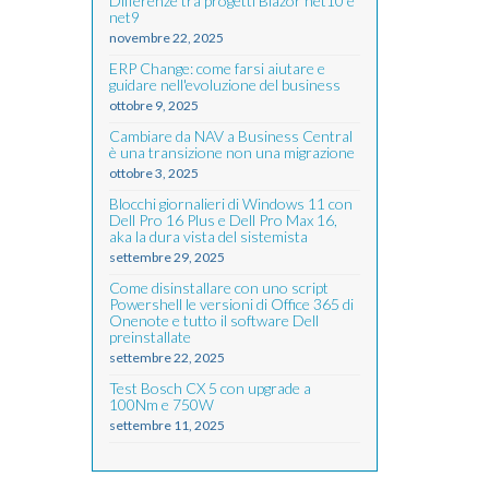
Differenze tra progetti Blazor net10 e
net9
novembre 22, 2025
ERP Change: come farsi aiutare e
guidare nell'evoluzione del business
ottobre 9, 2025
Cambiare da NAV a Business Central
è una transizione non una migrazione
ottobre 3, 2025
Blocchi giornalieri di Windows 11 con
Dell Pro 16 Plus e Dell Pro Max 16,
aka la dura vista del sistemista
settembre 29, 2025
Come disinstallare con uno script
Powershell le versioni di Office 365 di
Onenote e tutto il software Dell
preinstallate
settembre 22, 2025
Test Bosch CX 5 con upgrade a
100Nm e 750W
settembre 11, 2025