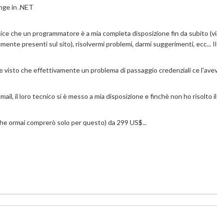
nge in .NET
dice che un programmatore è a mia completa disposizione fin da subito (vi
mente presenti sul sito), risolvermi problemi, darmi suggerimenti, ecc... Il
 visto che effettivamente un problema di passaggio credenziali ce l'ave
l, il loro tecnico si è messo a mia disposizione e finchè non ho risolto il
che ormai comprerò solo per questo) da 299 US$...