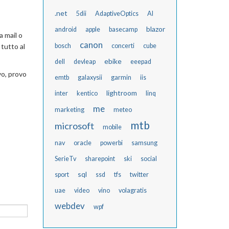
.net
5dii
AdaptiveOptics
AI
blazor
android
apple
basecamp
a mail o
canon
 tutto al
bosch
concerti
cube
ebike
dell
devleap
eeepad
vo, provo
emtb
galaxysii
garmin
iis
lightroom
inter
kentico
linq
me
marketing
meteo
mtb
microsoft
mobile
nav
oracle
powerbi
samsung
SerieTv
sharepoint
ski
social
sql
sport
ssd
tfs
twitter
uae
video
vino
volagratis
webdev
wpf