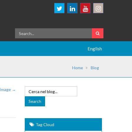
English
Home
Blog
 Image →
Tag Cloud