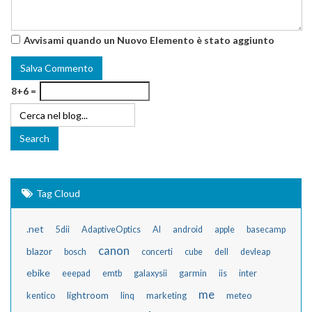
Avvisami quando un Nuovo Elemento è stato aggiunto
8+6 =
Tag Cloud
.net
5dii
AdaptiveOptics
AI
android
apple
basecamp
canon
blazor
bosch
concerti
cube
dell
devleap
ebike
eeepad
emtb
galaxysii
garmin
iis
inter
me
lightroom
kentico
linq
marketing
meteo