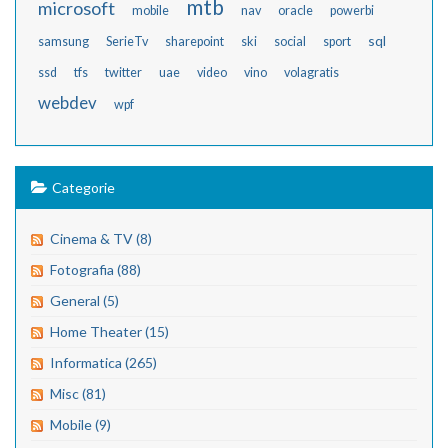
mtb
microsoft
mobile
nav
oracle
powerbi
sql
samsung
SerieTv
sharepoint
ski
social
sport
ssd
tfs
twitter
uae
video
vino
volagratis
webdev
wpf
Categorie
Cinema & TV (8)
Fotografia (88)
General (5)
Home Theater (15)
Informatica (265)
Misc (81)
Mobile (9)