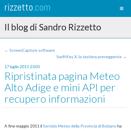
rizzetto
.com
Toggl
naviga
Il blog di Sandro Rizzetto
← ScreenCapture software
SwiftKey X, la tastiera preveggente →
17 luglio 2011 23:05
Ripristinata pagina Meteo
Alto Adige e mini API per
recupero informazioni
A fine maggio 2011 il
Servizio Meteo della Provincia di Bolzano
ha