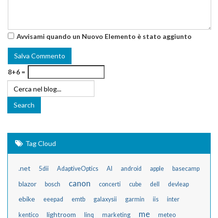
Avvisami quando un Nuovo Elemento è stato aggiunto
8+6 =
Tag Cloud
.net
5dii
AdaptiveOptics
AI
android
apple
basecamp
canon
blazor
bosch
concerti
cube
dell
devleap
ebike
eeepad
emtb
galaxysii
garmin
iis
inter
me
lightroom
kentico
linq
marketing
meteo