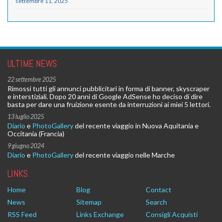
settembre 11, 2025
ULTIME NEWS
22 settembre 2025
Rimossi tutti gli annunci pubblicitari in forma di banner, skyscraper
e interstiziali. Dopo 20 anni di Google AdSense ho deciso di dire
basta per dare una fruizione esente da interruzioni ai miei 5 lettori.
13 luglio 2025
Diario
e
PhotoGallery
del recente viaggio in Nuova Aquitania e
Occitania (Francia)
9 giugno 2024
Diario
e
PhotoGallery
del recente viaggio nelle Marche
LINKS
Home
Blog
Contact
News
Sitemap
Search
RSS Feed
Links Exchange
Consigli Acquisti