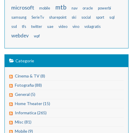
mtb
microsoft
mobile
nav
oracle
powerbi
sql
samsung
SerieTv
sharepoint
ski
social
sport
ssd
tfs
twitter
uae
video
vino
volagratis
webdev
wpf
Categorie
Cinema & TV (8)
Fotografia (88)
General (5)
Home Theater (15)
Informatica (265)
Misc (81)
Mobile (9)