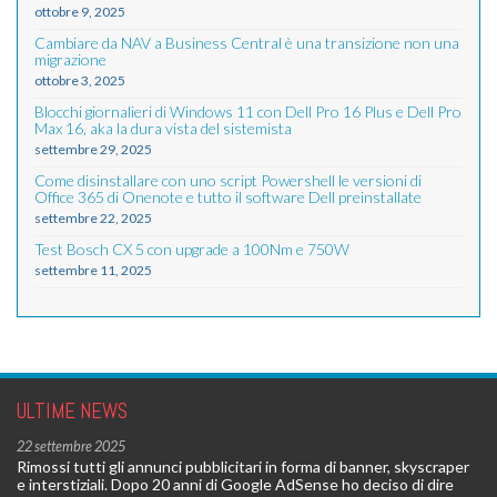
ottobre 9, 2025
Cambiare da NAV a Business Central è una transizione non una
migrazione
ottobre 3, 2025
Blocchi giornalieri di Windows 11 con Dell Pro 16 Plus e Dell Pro
Max 16, aka la dura vista del sistemista
settembre 29, 2025
Come disinstallare con uno script Powershell le versioni di
Office 365 di Onenote e tutto il software Dell preinstallate
settembre 22, 2025
Test Bosch CX 5 con upgrade a 100Nm e 750W
settembre 11, 2025
ULTIME NEWS
22 settembre 2025
Rimossi tutti gli annunci pubblicitari in forma di banner, skyscraper
e interstiziali. Dopo 20 anni di Google AdSense ho deciso di dire