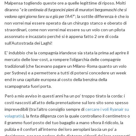
Malpensa togliendo queste ore a quelle legittime di riposo. Molti
diranno “
e le centinaia di furgoncini pieni di muratori bergamaschi che si
vedono ogni giorno fare su e giù per l’A4?
”; la sottile differenza è che io
non vorrei mai essere operato da un chirurgo stanco e oberato di
straordinari, come non vorrei mai essere su un volo con un pilota
assonnato e incazzato perché si è appena fatto 2 ore di coda
sull’Autostrada dei Laghi!
E’ indubbio che la compagnia irlandese sia stata la prima ad aprire il
mercato delle low-cost, a rompere l’oligarchia delle compagnie
tradizionali (che facevano pagare un Milano-Roma quanto un volo
per Sydney) e a permettere a tutti di potersi concedere un week
end in una capitale europea al costo della benzina della
scampagnata fuori porta.
Però a mio avviso in questi anni ha un po’ troppo tirato la corda: i
costi nascosti all’atto della prenotazione sul loro sito sono spesso
imprevedibili (tra l’altro consiglio sempre di
cercare i voli Ryanair su
volagratis
), la finta diligenza con la quale controllano il centimetro o
il grammo fuori posto del tuo bagaglio a mano sfiora il ridicolo, la
pulizia e il confort all’interno dei loro aeroplani lascia un po’ a
desiderare, per non parlare delle distanze siderali dei loro aeroporti