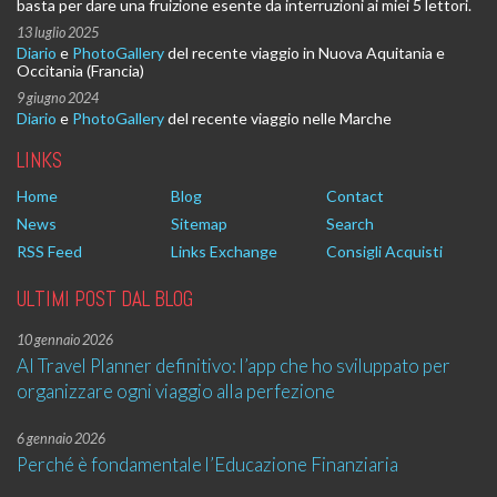
basta per dare una fruizione esente da interruzioni ai miei 5 lettori.
13 luglio 2025
Diario
e
PhotoGallery
del recente viaggio in Nuova Aquitania e
Occitania (Francia)
9 giugno 2024
Diario
e
PhotoGallery
del recente viaggio nelle Marche
LINKS
Home
Blog
Contact
News
Sitemap
Search
RSS Feed
Links Exchange
Consigli Acquisti
ULTIMI POST DAL BLOG
10 gennaio 2026
AI Travel Planner definitivo: l’app che ho sviluppato per
organizzare ogni viaggio alla perfezione
6 gennaio 2026
Perché è fondamentale l’Educazione Finanziaria