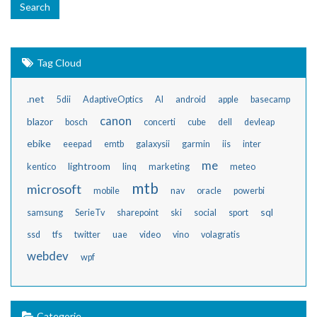
Tag Cloud
.net
5dii
AdaptiveOptics
AI
android
apple
basecamp
canon
blazor
bosch
concerti
cube
dell
devleap
ebike
eeepad
emtb
galaxysii
garmin
iis
inter
me
lightroom
kentico
linq
marketing
meteo
mtb
microsoft
mobile
nav
oracle
powerbi
sql
samsung
SerieTv
sharepoint
ski
social
sport
ssd
tfs
twitter
uae
video
vino
volagratis
webdev
wpf
Categorie