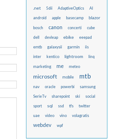
.net
5dii
AdaptiveOptics
AI
blazor
android
apple
basecamp
canon
bosch
concerti
cube
ebike
dell
devleap
eeepad
emtb
galaxysii
garmin
iis
lightroom
inter
kentico
linq
me
marketing
meteo
mtb
microsoft
mobile
nav
oracle
powerbi
samsung
SerieTv
sharepoint
ski
social
sql
sport
ssd
tfs
twitter
uae
video
vino
volagratis
webdev
wpf