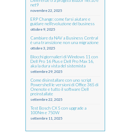
Differenze tra progetti Blazor net10 e
net9
novembre 22, 2025
ERP Change: come farsi aiutare e
guidare nell'evoluzione del business
ottobre 9, 2025
Cambiare da NAV a Business Central
è una transizione non una migrazione
ottobre 3, 2025
Blocchi giornalieri di Windows 11 con
Dell Pro 16 Plus e Dell Pro Max 16,
aka la dura vista del sistemista
settembre 29, 2025
Come disinstallare con uno script
Powershell le versioni di Office 365 di
Onenote e tutto il software Dell
preinstallate
settembre 22, 2025
Test Bosch CX 5 con upgrade a
100Nm e 750W
settembre 11, 2025