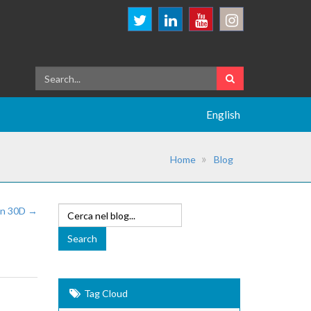
English
Home
Blog
n 30D →
Tag Cloud