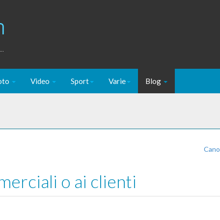
m
..
oto
Video
Sport
Varie
Blog
Cano
erciali o ai clienti