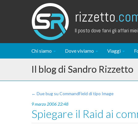
rizzetto
.co
Il posto dove farvi gli affari miei.
Chi siamo
Dove viviamo
Viaggi
F
Il blog di Sandro Rizzetto
← Due bug su CommandField di tipo Image
9 marzo 2006 22:48
Spiegare il Raid ai comm