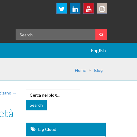
English
Home
Blog
Bolzano →
età
Tag Cloud