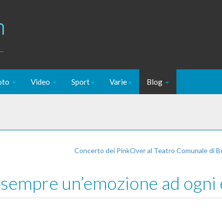
m
..
oto
Video
Sport
Varie
Blog
Concerto dei PinkOver al Teatro Comunale di 
sempre un’emozione ad ogni 