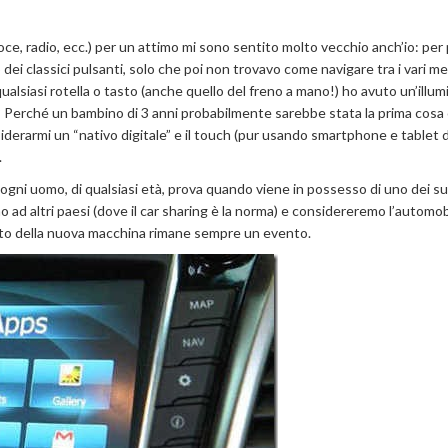
oce, radio, ecc.) per un attimo mi sono sentito molto vecchio anch’io: per
o dei classici pulsanti, solo che poi non trovavo come navigare tra i vari m
ualsiasi rotella o tasto (anche quello del freno a mano!) ho avuto un’illum
 Perché un bambino di 3 anni probabilmente sarebbe stata la prima cosa
derarmi un “nativo digitale” e il touch (pur usando smartphone e tablet 
.
e ogni uomo, di qualsiasi età, prova quando viene in possesso di uno dei su
o ad altri paesi (dove il car sharing è la norma) e considereremo l’automob
sto della nuova macchina rimane sempre un evento.