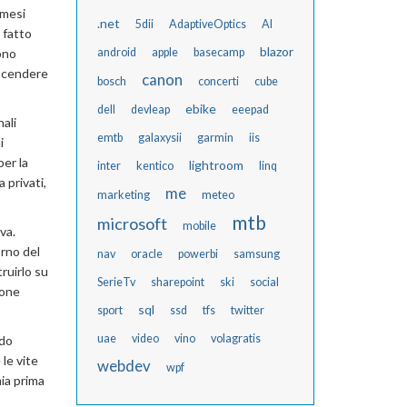
 mesi
.net
5dii
AdaptiveOptics
AI
 fatto
blazor
ono
android
apple
basecamp
iscendere
canon
bosch
concerti
cube
ebike
dell
devleap
eeepad
nali
emtb
galaxysii
garmin
iis
i
per la
lightroom
inter
kentico
linq
 privati,
me
marketing
meteo
mtb
microsoft
mobile
va.
orno del
nav
oracle
powerbi
samsung
ruirlo su
SerieTv
sharepoint
ski
social
ione
sql
sport
ssd
tfs
twitter
uae
video
vino
volagratis
ndo
le vite
webdev
wpf
mia prima