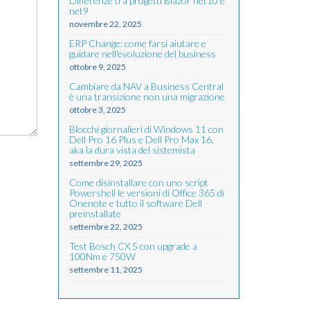
Differenze tra progetti Blazor net10 e
net9
novembre 22, 2025
ERP Change: come farsi aiutare e
guidare nell'evoluzione del business
ottobre 9, 2025
Cambiare da NAV a Business Central
è una transizione non una migrazione
ottobre 3, 2025
Blocchi giornalieri di Windows 11 con
Dell Pro 16 Plus e Dell Pro Max 16,
aka la dura vista del sistemista
settembre 29, 2025
Come disinstallare con uno script
Powershell le versioni di Office 365 di
Onenote e tutto il software Dell
preinstallate
settembre 22, 2025
Test Bosch CX 5 con upgrade a
100Nm e 750W
settembre 11, 2025