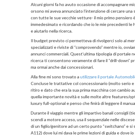
Alcuni giorni fa ho avuto occasione di accompagnare mio
orsono mi aveva annunciato l’intenzione di cercare una
con tutte le sue vecchie vetture- il mio primo pensiero è
immedesimato e ricordando che io le mie precedenti le 
e aiutarlo nella ricerca.
Il budget previsto ci permetteva di rivolgerci solo al merc
specializzati e riviste di “comprovendo” mentre io, ovviam
annunci commerciali. Quest’ultima tipologia di portale neg
ricerca ti consentono veramente di fare il “drill-down” pr
ma ormai anche dai concessionari.
Alla fine mi sono trovato a
utilizzare il portale Automobil
Concluse le trattative col concessionario (molto serio e 
ritiro e dato che era la sua prima macchina con cambio aut
quella importante novità e sulle molte altre features/op
luxury full-optional e penso che finirà di leggere il man
Durante il viaggio mentre gli impartivo banali consigli (ti
scendi a motore acceso, usa il sequenziale nelle discese 
di un figlio/genitore ad un certo punto “switchano” e si 
A112) dove lui mi dava le prime lezioni di guida e dove i