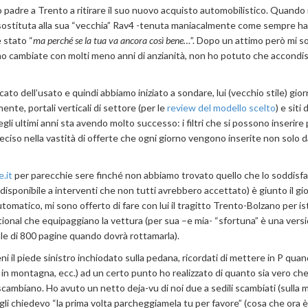
 padre a Trento a ritirare il suo nuovo acquisto automobilistico. Quando
 sostituta alla sua “vecchia” Rav4 -tenuta maniacalmente come sempre ha
 stato “
ma perché se la tua va ancora così bene…
”. Dopo un attimo però mi s
ho cambiate con molti meno anni di anzianità, non ho potuto che accond
ato dell’usato e quindi abbiamo iniziato a sondare, lui (vecchio stile) gior
ente, portali verticali di settore (per le
review del modello scelto
) e siti d
li ultimi anni sta avendo molto successo: i filtri che si possono inserire 
eciso nella vastità di offerte che ogni giorno vengono inserite non solo da
e.it
per parecchie sere finché non abbiamo trovato quello che lo soddisfa
disponibile a interventi che non tutti avrebbero accettato) è giunto il gi
omatico, mi sono offerto di fare con lui il tragitto Trento-Bolzano per ist
tional che equipaggiano la vettura (per sua –e mia- “sfortuna” è una vers
uale di 800 pagine quando dovrà rottamarla).
eni il piede sinistro inchiodato sulla pedana, ricordati di mettere in P qua
in montagna, ecc.) ad un certo punto ho realizzato di quanto sia vero che 
scambiano. Ho avuto un netto deja-vu di noi due a sedili scambiati (sulla 
o gli chiedevo “la prima volta parcheggiamela tu per favore” (cosa che ora è