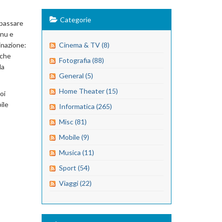
Categorie
 passare
enu e
inazione:
Cinema & TV (8)
 che
Fotografia (88)
da
General (5)
Home Theater (15)
oi
ile
Informatica (265)
Misc (81)
Mobile (9)
Musica (11)
Sport (54)
Viaggi (22)