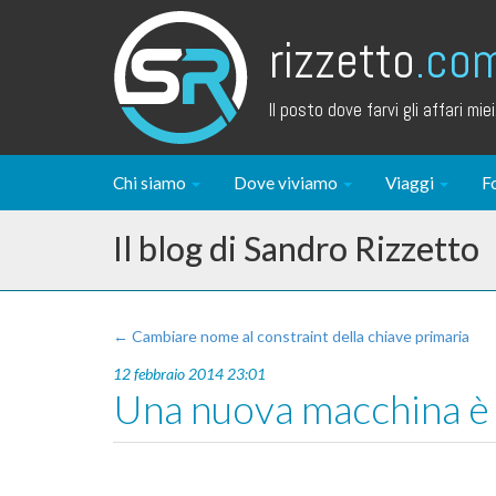
rizzetto
.co
Il posto dove farvi gli affari miei.
Chi siamo
Dove viviamo
Viaggi
F
Il blog di Sandro Rizzetto
← Cambiare nome al constraint della chiave primaria
12 febbraio 2014 23:01
Una nuova macchina è 