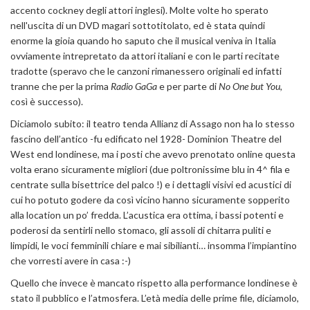
accento cockney degli attori inglesi). Molte volte ho sperato
nell'uscita di un DVD magari sottotitolato, ed è stata quindi
enorme la gioia quando ho saputo che il musical veniva in Italia
ovviamente intrepretato da attori italiani e con le parti recitate
tradotte (speravo che le canzoni rimanessero originali ed infatti
tranne che per la prima
Radio GaGa
e per parte di
No One but You
,
così è successo).
Diciamolo subito: il teatro tenda Allianz di Assago non ha lo stesso
fascino dell’antico -fu edificato nel 1928- Dominion Theatre del
West end londinese, ma i posti che avevo prenotato online questa
volta erano sicuramente migliori (due poltronissime blu in 4^ fila e
centrate sulla bisettrice del palco !) e i dettagli visivi ed acustici di
cui ho potuto godere da così vicino hanno sicuramente sopperito
alla location un po’ fredda. L’acustica era ottima, i bassi potenti e
poderosi da sentirli nello stomaco, gli assoli di chitarra puliti e
limpidi, le voci femminili chiare e mai sibilianti… insomma l’impiantino
che vorresti avere in casa :-)
Quello che invece è mancato rispetto alla performance londinese è
stato il pubblico e l’atmosfera. L’età media delle prime file, diciamolo,