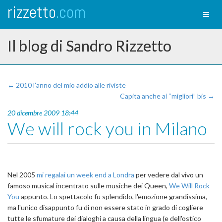
rizzetto
.com
Toggl
naviga
Il blog di Sandro Rizzetto
← 2010 l’anno del mio addio alle riviste
Capita anche ai “migliori” bis →
20 dicembre 2009 18:44
We will rock you in Milano
Nel 2005
mi regalai un week end a Londra
per vedere dal vivo un
famoso musical incentrato sulle musiche dei Queen,
We Will Rock
You
appunto. Lo spettacolo fu splendido, l'emozione grandissima,
ma l'unico disappunto fu di non essere stato in grado di cogliere
tutte le sfumature dei dialoghi a causa della lingua (e dell'ostico