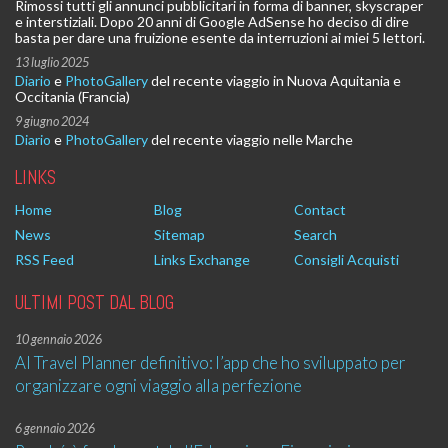
Rimossi tutti gli annunci pubblicitari in forma di banner, skyscraper
e interstiziali. Dopo 20 anni di Google AdSense ho deciso di dire
basta per dare una fruizione esente da interruzioni ai miei 5 lettori.
13 luglio 2025
Diario
e
PhotoGallery
del recente viaggio in Nuova Aquitania e
Occitania (Francia)
9 giugno 2024
Diario
e
PhotoGallery
del recente viaggio nelle Marche
LINKS
Home
Blog
Contact
News
Sitemap
Search
RSS Feed
Links Exchange
Consigli Acquisti
ULTIMI POST DAL BLOG
10 gennaio 2026
AI Travel Planner definitivo: l’app che ho sviluppato per
organizzare ogni viaggio alla perfezione
6 gennaio 2026