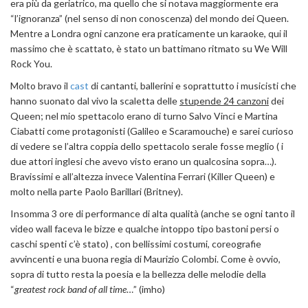
era più da geriatrico, ma quello che si notava maggiormente era
“l’ignoranza” (nel senso di non conoscenza) del mondo dei Queen.
Mentre a Londra ogni canzone era praticamente un karaoke, qui il
massimo che è scattato, è stato un battimano ritmato su We Will
Rock You.
Molto bravo il
cast
di cantanti, ballerini e soprattutto i musicisti che
hanno suonato dal vivo la scaletta delle
stupende 24 canzoni
dei
Queen; nel mio spettacolo erano di turno Salvo Vinci e Martina
Ciabatti come protagonisti (Galileo e Scaramouche) e sarei curioso
di vedere se l’altra coppia dello spettacolo serale fosse meglio ( i
due attori inglesi che avevo visto erano un qualcosina sopra…).
Bravissimi e all’altezza invece Valentina Ferrari (Killer Queen) e
molto nella parte Paolo Barillari (Britney).
Insomma 3 ore di performance di alta qualità (anche se ogni tanto il
video wall faceva le bizze e qualche intoppo tipo bastoni persi o
caschi spenti c’è stato) , con bellissimi costumi, coreografie
avvincenti e una buona regia di Maurizio Colombi. Come è ovvio,
sopra di tutto resta la poesia e la bellezza delle melodie della
“
greatest rock band of all time
…” (imho)