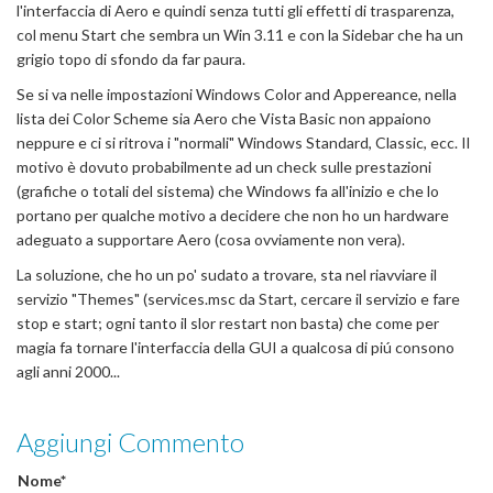
l'interfaccia di Aero e quindi senza tutti gli effetti di trasparenza,
col menu Start che sembra un Win 3.11 e con la Sidebar che ha un
grigio topo di sfondo da far paura.
Se si va nelle impostazioni Windows Color and Appereance, nella
lista dei Color Scheme sia Aero che Vista Basic non appaiono
neppure e ci si ritrova i "normali" Windows Standard, Classic, ecc. Il
motivo è dovuto probabilmente ad un check sulle prestazioni
(grafiche o totali del sistema) che Windows fa all'inizio e che lo
portano per qualche motivo a decidere che non ho un hardware
adeguato a supportare Aero (cosa ovviamente non vera).
La soluzione, che ho un po' sudato a trovare, sta nel riavviare il
servizio "Themes" (services.msc da Start, cercare il servizio e fare
stop e start; ogni tanto il slor restart non basta) che come per
magia fa tornare l'interfaccia della GUI a qualcosa di piú consono
agli anni 2000...
Aggiungi Commento
Nome*