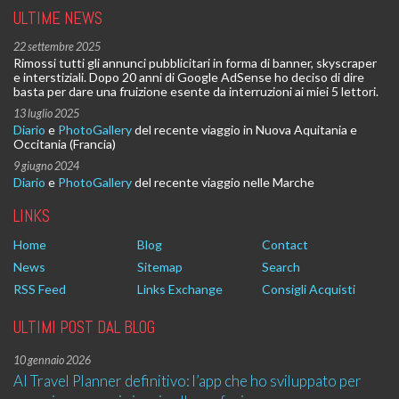
ULTIME NEWS
22 settembre 2025
Rimossi tutti gli annunci pubblicitari in forma di banner, skyscraper
e interstiziali. Dopo 20 anni di Google AdSense ho deciso di dire
basta per dare una fruizione esente da interruzioni ai miei 5 lettori.
13 luglio 2025
Diario
e
PhotoGallery
del recente viaggio in Nuova Aquitania e
Occitania (Francia)
9 giugno 2024
Diario
e
PhotoGallery
del recente viaggio nelle Marche
LINKS
Home
Blog
Contact
News
Sitemap
Search
RSS Feed
Links Exchange
Consigli Acquisti
ULTIMI POST DAL BLOG
10 gennaio 2026
AI Travel Planner definitivo: l’app che ho sviluppato per