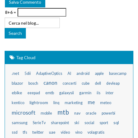
8+6 =
Tag Cloud
.net
5dii
AdaptiveOptics
AI
android
apple
basecamp
canon
blazor
bosch
concerti
cube
dell
devleap
ebike
eeepad
emtb
galaxysii
garmin
iis
inter
me
lightroom
kentico
linq
marketing
meteo
mtb
microsoft
mobile
nav
oracle
powerbi
sql
samsung
SerieTv
sharepoint
ski
social
sport
ssd
tfs
twitter
uae
video
vino
volagratis