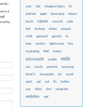
rte)...
.net
5dii
AdaptiveOptics
AI
nvece è
blazor
android
apple
basecamp
egli
canon
ecurity,
bosch
concerti
cube
ebike
dell
devleap
eeepad
emtb
galaxysii
garmin
iis
lightroom
inter
kentico
linq
me
marketing
meteo
mtb
microsoft
mobile
nav
oracle
powerbi
samsung
SerieTv
sharepoint
ski
social
sql
sport
ssd
tfs
twitter
uae
video
vino
volagratis
webdev
wpf