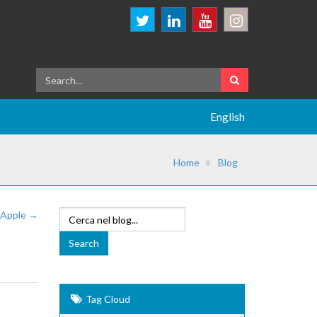
English
Home
Blog
.. Apple →
Tag Cloud