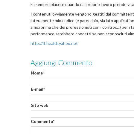
Fa sempre piacere quando dal proprio lavoro prende vit
I contenuti ovviamente vengono gestiti dal committente 
interamente mio codice (e parecchio, sia lato application 
amici prima che dei professionisti con i controc...) per i 
performance sarebbero concetti se non sconosciuti alm
http://it.health.yahoo.net
Aggiungi Commento
Nome*
E-mail*
Sito web
Commento*