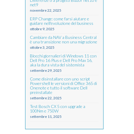
Differenze tra progetti Blazor net10 e
net9
novembre 22, 2025
ERP Change: come farsi aiutare e
guidare nell'evoluzione del business
ottobre 9, 2025
Cambiare da NAV a Business Central
è una transizione non una migrazione
ottobre 3, 2025
Blocchi giornalieri di Windows 11 con
Dell Pro 16 Plus e Dell Pro Max 16,
aka la dura vista del sistemista
settembre 29, 2025
Come disinstallare con uno script
Powershell le versioni di Office 365 di
Onenote e tutto il software Dell
preinstallate
settembre 22, 2025
Test Bosch CX 5 con upgrade a
100Nm e 750W
settembre 11, 2025