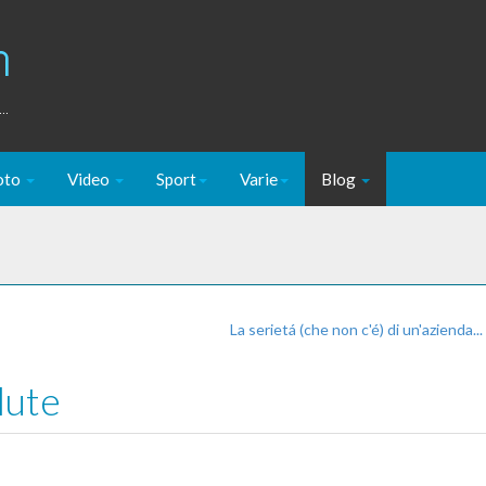
m
..
oto
Video
Sport
Varie
Blog
La serietá (che non c'é) di un'azienda.
lute