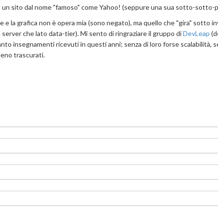
a un sito dal nome "famoso" come Yahoo! (seppure una sua sotto-sotto-pa
e la grafica non è opera mia (sono negato), ma quello che "gira" sotto i
server che lato data-tier). Mi sento di ringraziare il gruppo di
DevLeap
(d
tanto insegnamenti ricevuti in questi anni; senza di loro forse scalabilità, s
eno trascurati.