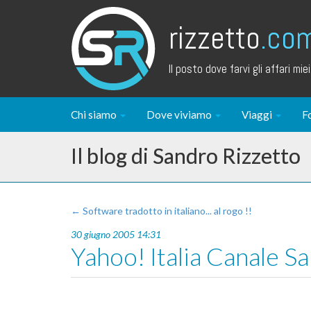
rizzetto
.co
Il posto dove farvi gli affari miei.
Chi siamo
Dove viviamo
Viaggi
F
Il blog di Sandro Rizzetto
← Software tradotto in italiano... al rogo !!
30 giugno 2005 14:31
Yahoo! Italia Canale Sa