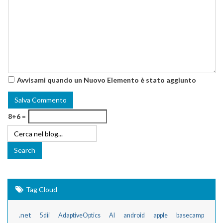
Avvisami quando un Nuovo Elemento è stato aggiunto
8+6 =
Tag Cloud
.net
5dii
AdaptiveOptics
AI
android
apple
basecamp