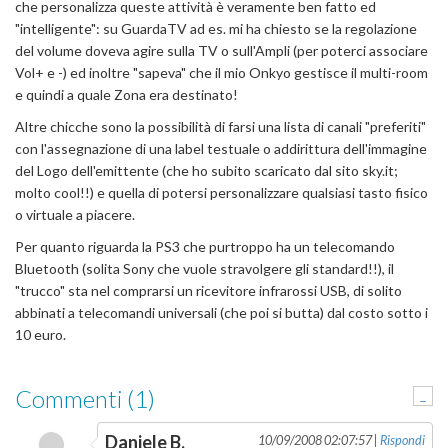
che personalizza queste attività è veramente ben fatto ed
"intelligente": su GuardaTV ad es. mi ha chiesto se la regolazione
del volume doveva agire sulla TV o sull'Ampli (per poterci associare
Vol+ e -) ed inoltre "sapeva" che il mio Onkyo gestisce il multi-room
e quindi a quale Zona era destinato!
Altre chicche sono la possibilità di farsi una lista di canali "preferiti"
con l'assegnazione di una label testuale o addirittura dell'immagine
del Logo dell'emittente (che ho subito scaricato dal sito sky.it;
molto cool!!) e quella di potersi personalizzare qualsiasi tasto fisico
o virtuale a piacere.
Per quanto riguarda la PS3 che purtroppo ha un telecomando
Bluetooth (solita Sony che vuole stravolgere gli standard!!), il
"trucco" sta nel comprarsi un ricevitore infrarossi USB, di solito
abbinati a telecomandi universali (che poi si butta) dal costo sotto i
10 euro.
Commenti (1)
-
Daniele B.
10/09/2008 02:07:57 |
Rispondi