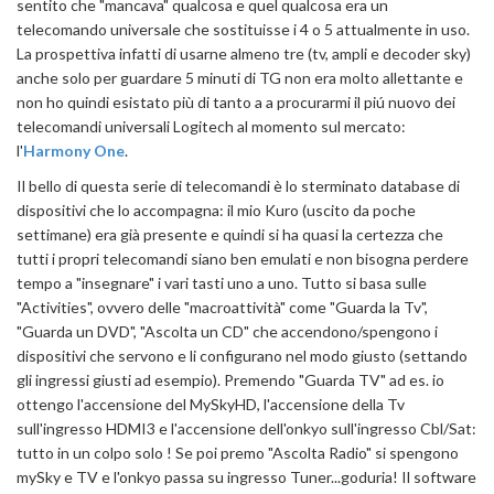
sentito che "mancava" qualcosa e quel qualcosa era un
telecomando universale che sostituisse i 4 o 5 attualmente in uso.
La prospettiva infatti di usarne almeno tre (tv, ampli e decoder sky)
anche solo per guardare 5 minuti di TG non era molto allettante e
non ho quindi esistato più di tanto a a procurarmi il piú nuovo dei
telecomandi universali Logitech al momento sul mercato:
l'
Harmony One
.
Il bello di questa serie di telecomandi è lo sterminato database di
dispositivi che lo accompagna: il mio Kuro (uscito da poche
settimane) era già presente e quindi si ha quasi la certezza che
tutti i propri telecomandi siano ben emulati e non bisogna perdere
tempo a "insegnare" i vari tasti uno a uno. Tutto si basa sulle
"Activities", ovvero delle "macroattività" come "Guarda la Tv",
"Guarda un DVD", "Ascolta un CD" che accendono/spengono i
dispositivi che servono e li configurano nel modo giusto (settando
gli ingressi giusti ad esempio). Premendo "Guarda TV" ad es. io
ottengo l'accensione del MySkyHD, l'accensione della Tv
sull'ingresso HDMI3 e l'accensione dell'onkyo sull'ingresso Cbl/Sat:
tutto in un colpo solo ! Se poi premo "Ascolta Radio" si spengono
mySky e TV e l'onkyo passa su ingresso Tuner...goduria! Il software