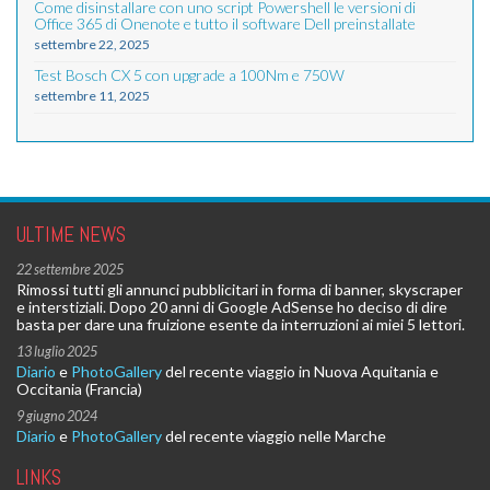
Come disinstallare con uno script Powershell le versioni di
Office 365 di Onenote e tutto il software Dell preinstallate
settembre 22, 2025
Test Bosch CX 5 con upgrade a 100Nm e 750W
settembre 11, 2025
ULTIME NEWS
22 settembre 2025
Rimossi tutti gli annunci pubblicitari in forma di banner, skyscraper
e interstiziali. Dopo 20 anni di Google AdSense ho deciso di dire
basta per dare una fruizione esente da interruzioni ai miei 5 lettori.
13 luglio 2025
Diario
e
PhotoGallery
del recente viaggio in Nuova Aquitania e
Occitania (Francia)
9 giugno 2024
Diario
e
PhotoGallery
del recente viaggio nelle Marche
LINKS