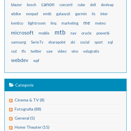
canon
blazor
bosch
concerti
cube
dell
devleap
ebike
eeepad
emtb
galaxysii
garmin
iis
inter
me
lightroom
kentico
linq
marketing
meteo
mtb
microsoft
mobile
nav
oracle
powerbi
sql
samsung
SerieTv
sharepoint
ski
social
sport
ssd
tfs
twitter
uae
video
vino
volagratis
webdev
wpf
Categorie
Cinema & TV (8)
Fotografia (88)
General (5)
Home Theater (15)