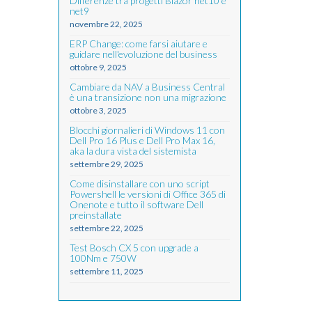
Differenze tra progetti Blazor net10 e
net9
novembre 22, 2025
ERP Change: come farsi aiutare e
guidare nell'evoluzione del business
ottobre 9, 2025
Cambiare da NAV a Business Central
è una transizione non una migrazione
ottobre 3, 2025
Blocchi giornalieri di Windows 11 con
Dell Pro 16 Plus e Dell Pro Max 16,
aka la dura vista del sistemista
settembre 29, 2025
Come disinstallare con uno script
Powershell le versioni di Office 365 di
Onenote e tutto il software Dell
preinstallate
settembre 22, 2025
Test Bosch CX 5 con upgrade a
100Nm e 750W
settembre 11, 2025