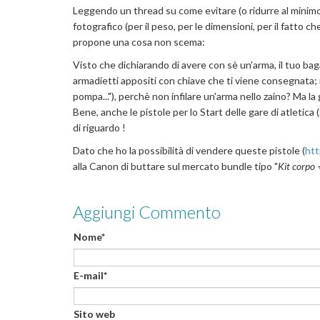
Leggendo un thread su come evitare (o ridurre al minimo) i
fotografico (per il peso, per le dimensioni, per il fatto c
propone una cosa non scema:
Visto che dichiarando di avere con sè un'arma, il tuo bag
armadietti appositi con chiave che ti viene consegnata; 
pompa..."), perchè non infilare un'arma nello zaino? Ma la
Bene, anche le pistole per lo Start delle gare di atleti
di riguardo !
Dato che ho la possibilità di vendere queste pistole (
htt
alla Canon di buttare sul mercato bundle tipo "
Kit corpo 
Aggiungi Commento
Nome*
E-mail*
Sito web