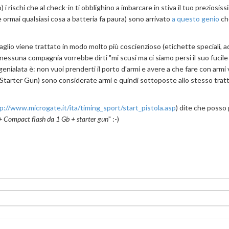
 rischi che al check-in ti obblighino a imbarcare in stiva il tuo preziosiss
he ormai qualsiasi cosa a batteria fa paura) sono arrivato
a questo genio
ch
aglio viene trattato in modo molto più coscienzioso (etichette speciali, ad
nessuna compagnia vorrebbe dirti "mi scusi ma ci siamo persi il suo fucile
 genialata è: non vuoi prenderti il porto d'armi e avere a che fare con armi 
ca (Starter Gun) sono considerate armi e quindi sottoposte allo stesso tr
p://www.microgate.it/ita/timing_sport/start_pistola.asp
) dite che posso
+ Compact flash da 1 Gb + starter gun
" :-)