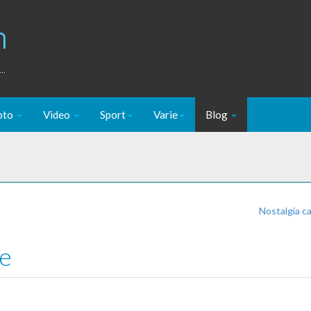
m
..
oto
Video
Sport
Varie
Blog
Nostalgia c
le