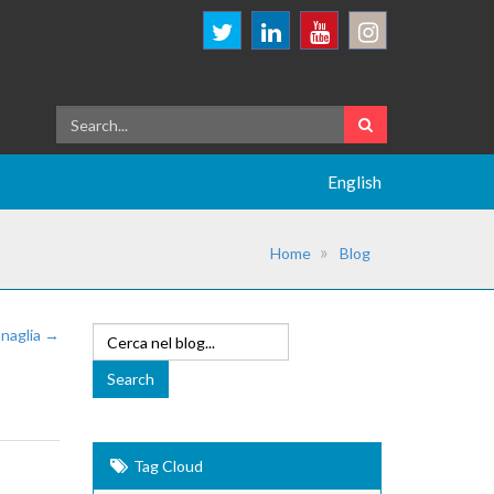
English
Home
Blog
anaglia →
Tag Cloud