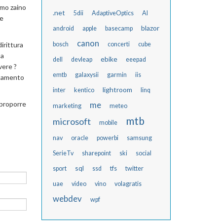
imo zaino
.net
5dii
AdaptiveOptics
AI
e
blazor
android
apple
basecamp
canon
irittura
bosch
concerti
cube
 a
ebike
dell
devleap
eeepad
vere ?
emtb
galaxysii
garmin
iis
attamento
lightroom
inter
kentico
linq
 proporre
me
marketing
meteo
mtb
microsoft
mobile
nav
oracle
powerbi
samsung
SerieTv
sharepoint
ski
social
sql
sport
ssd
tfs
twitter
uae
video
vino
volagratis
webdev
wpf