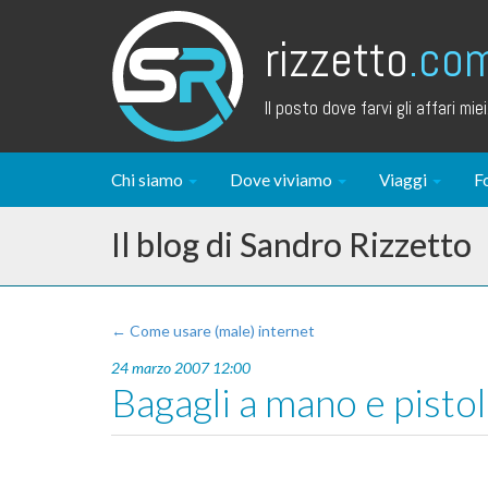
rizzetto
.co
Il posto dove farvi gli affari miei.
Chi siamo
Dove viviamo
Viaggi
F
Il blog di Sandro Rizzetto
← Come usare (male) internet
24 marzo 2007 12:00
Bagagli a mano e pisto