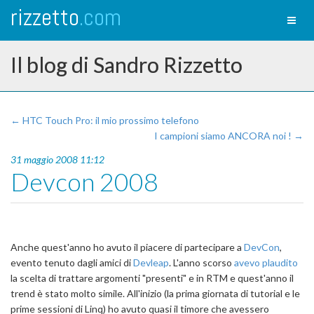
rizzetto
.com
Toggl
naviga
Il blog di Sandro Rizzetto
← HTC Touch Pro: il mio prossimo telefono
I campioni siamo ANCORA noi ! →
31 maggio 2008 11:12
Devcon 2008
Anche quest'anno ho avuto il piacere di partecipare a
DevCon
,
evento tenuto dagli amici di
Devleap
. L'anno scorso
avevo plaudito
la scelta di trattare argomenti "presenti" e in RTM e quest'anno il
trend è stato molto simile. All'inizio (la prima giornata di tutorial e le
prime sessioni di Linq) ho avuto quasi il timore che avessero