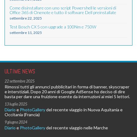
Come disinstallare con uno script Powershell le versioni di
Office 365 di Onenote e tutto il software Dell preinstallate
settembre 22, 2025
Test Bosch CX 5 con upgrade a 100Nm e 750W
settembre 11, 2025
ULTIME NEWS
22 settembre 2025
Rimossi tutti gli annunci pubblicitari in forma di banner, skyscraper
e interstiziali. Dopo 20 anni di Google AdSense ho deciso di dire
basta per dare una fruizione esente da interruzioni ai miei 5 lettori.
13 luglio 2025
Diario
e
PhotoGallery
del recente viaggio in Nuova Aquitania e
Occitania (Francia)
9 giugno 2024
Diario
e
PhotoGallery
del recente viaggio nelle Marche