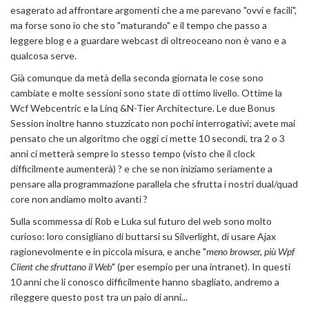
esagerato ad affrontare argomenti che a me parevano "ovvi e facili",
ma forse sono io che sto "maturando" e il tempo che passo a
leggere blog e a guardare webcast di oltreoceano non è vano e a
qualcosa serve.
Già comunque da metà della seconda giornata le cose sono
cambiate e molte sessioni sono state di ottimo livello. Ottime la
Wcf Webcentric e la Linq &N-Tier Architecture. Le due Bonus
Session inoltre hanno stuzzicato non pochi interrogativi; avete mai
pensato che un algoritmo che oggi ci mette 10 secondi, tra 2 o 3
anni ci metterà sempre lo stesso tempo (visto che il clock
difficilmente aumenterà) ? e che se non iniziamo seriamente a
pensare alla programmazione parallela che sfrutta i nostri dual/quad
core non andiamo molto avanti ?
Sulla scommessa di Rob e Luka sul futuro del web sono molto
curioso: loro consigliano di buttarsi su Silverlight, di usare Ajax
ragionevolmente e in piccola misura, e anche "
meno browser, più Wpf
Client che sfruttano il Web
" (per esempio per una intranet). In questi
10 anni che li conosco difficilmente hanno sbagliato, andremo a
rileggere questo post tra un paio di anni...