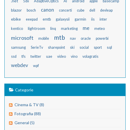
.net
5dii
AdaptiveOptics
AI
android
apple
basecamp
canon
blazor
bosch
concerti
cube
dell
devleap
ebike
eeepad
emtb
galaxysii
garmin
iis
inter
me
lightroom
kentico
linq
marketing
meteo
mtb
microsoft
mobile
nav
oracle
powerbi
sql
samsung
SerieTv
sharepoint
ski
social
sport
ssd
tfs
twitter
uae
video
vino
volagratis
webdev
wpf
Categorie
Cinema & TV (8)
Fotografia (88)
General (5)