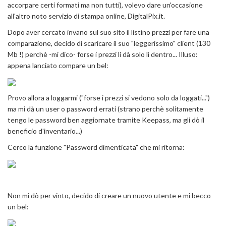
accorpare certi formati ma non tutti), volevo dare un'occasione
all'altro noto servizio di stampa online, DigitalPix.it.
Dopo aver cercato invano sul suo sito il listino prezzi per fare una
comparazione, decido di scaricare il suo "leggerissimo" client (130
Mb !) perchè -mi dico- forse i prezzi li dà solo lì dentro... Illuso:
appena lanciato compare un bel:
Provo allora a loggarmi ("forse i prezzi si vedono solo da loggati...")
ma mi dà un user o password errati (strano perchè solitamente
tengo le password ben aggiornate tramite Keepass, ma gli dò il
beneficio d'inventario...)
Cerco la funzione "Password dimenticata" che mi ritorna:
Non mi dò per vinto, decido di creare un nuovo utente e mi becco
un bel: