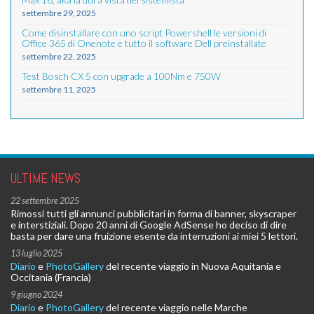
settembre 29, 2025
Come disinstallare con uno script Powershell le versioni di
Office 365 di Onenote e tutto il software Dell preinstallate
settembre 22, 2025
Test Bosch CX 5 con upgrade a 100Nm e 750W
settembre 11, 2025
ULTIME NEWS
22 settembre 2025
Rimossi tutti gli annunci pubblicitari in forma di banner, skyscraper
e interstiziali. Dopo 20 anni di Google AdSense ho deciso di dire
basta per dare una fruizione esente da interruzioni ai miei 5 lettori.
13 luglio 2025
Diario
e
PhotoGallery
del recente viaggio in Nuova Aquitania e
Occitania (Francia)
9 giugno 2024
Diario
e
PhotoGallery
del recente viaggio nelle Marche