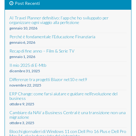
Post Recenti
AI Travel Planner definitivo: l’app che ho sviluppato per
organizzare ogni viaggio alla perfezione
gennaio 10, 2026
Perché è fondamentale l’Educazione Finanziaria
gennaio 6, 2026
Recap di fine anno – Film & Serie TV
gennaio 1, 2026
Il mio 2025 di E-Mtb
dicembre 31, 2025
Differenze tra progetti Blazor net10 e net9
novembre 22, 2025
ERP Change: come farsi aiutare e guidare nell'evoluzione del
business
ottobre 9, 2025
Cambiare da NAV a Business Central è una transizione non una
migrazione
ottobre 3, 2025
Blocchi giornalieri di Windows 11 con Dell Pro 16 Plus e Dell Pro
Max 16, aka la dura vista del sistemista