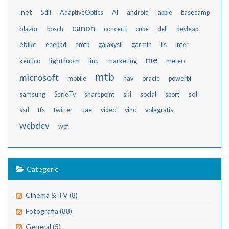
.net
5dii
AdaptiveOptics
AI
android
apple
basecamp
canon
blazor
bosch
concerti
cube
dell
devleap
ebike
eeepad
emtb
galaxysii
garmin
iis
inter
me
lightroom
kentico
linq
marketing
meteo
mtb
microsoft
mobile
nav
oracle
powerbi
sql
samsung
SerieTv
sharepoint
ski
social
sport
ssd
tfs
twitter
uae
video
vino
volagratis
webdev
wpf
Categorie
Cinema & TV (8)
Fotografia (88)
General (5)