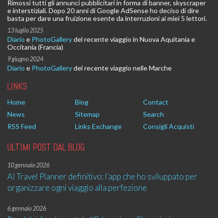
Rimossi tutti gli annunci pubblicitari in forma di banner, skyscraper
e interstiziali. Dopo 20 anni di Google AdSense ho deciso di dire
basta per dare una fruizione esente da interruzioni ai miei 5 lettori.
13 luglio 2025
Diario
e
PhotoGallery
del recente viaggio in Nuova Aquitania e
Occitania (Francia)
9 giugno 2024
Diario
e
PhotoGallery
del recente viaggio nelle Marche
LINKS
Home
Blog
Contact
News
Sitemap
Search
RSS Feed
Links Exchange
Consigli Acquisti
ULTIMI POST DAL BLOG
10 gennaio 2026
AI Travel Planner definitivo: l’app che ho sviluppato per
organizzare ogni viaggio alla perfezione
6 gennaio 2026