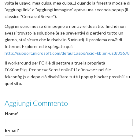
volta le usavo, mea culpa, mea culpa...) quando la finestra modale di
"aggiungi link" o "aggiungi immagine" apriva una seconda popup (il
classico "Cerca sul Server").
Oggi mi sono messo di impegno e non avrei desistito finchè non
avessi trovato la soluzione (e se preventivi di perderci tutto un
giorno, stai sicuro che lo risolvi in 5 minuti). Il problema era/è di
Internet Explorer ed è spiegato qui:
http://support.microsoft.com/default.aspx?scid=kb;en-us;831678
Il workaround per FCK è di settare a true la proprietà
nel file
FCKConfig.PreserveSessionOnFileBrowser
fckconfig.js e dopo ciò disabilitare tutti i popup blocker possibili su
quel sito.
Aggiungi Commento
Nome*
E-mail*