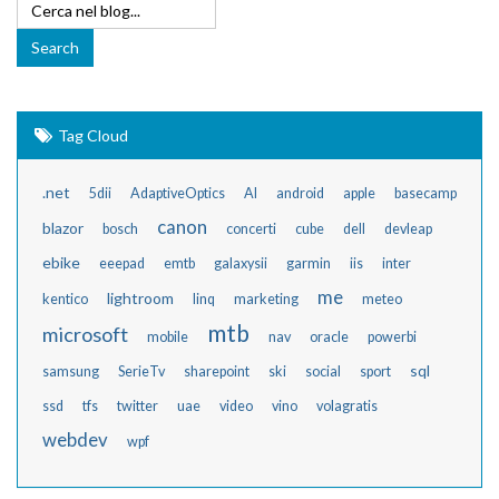
Tag Cloud
.net
5dii
AdaptiveOptics
AI
android
apple
basecamp
canon
blazor
bosch
concerti
cube
dell
devleap
ebike
eeepad
emtb
galaxysii
garmin
iis
inter
me
lightroom
kentico
linq
marketing
meteo
mtb
microsoft
mobile
nav
oracle
powerbi
sql
samsung
SerieTv
sharepoint
ski
social
sport
ssd
tfs
twitter
uae
video
vino
volagratis
webdev
wpf