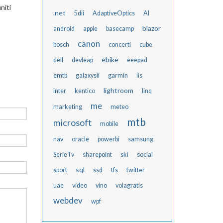
niti
.net
5dii
AdaptiveOptics
AI
blazor
android
apple
basecamp
canon
bosch
concerti
cube
ebike
dell
devleap
eeepad
emtb
galaxysii
garmin
iis
lightroom
inter
kentico
linq
me
marketing
meteo
mtb
microsoft
mobile
nav
oracle
powerbi
samsung
SerieTv
sharepoint
ski
social
sql
sport
ssd
tfs
twitter
uae
video
vino
volagratis
webdev
wpf