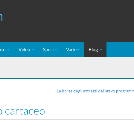
m
..
oto
Video
Sport
Varie
Blog
La borsa degli attrezzi del bravo progra
eo cartaceo