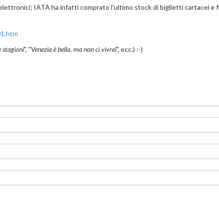
lettronici; IATA ha infatti comprato l'ultimo stock di biglietti cartacei e fi
01.htm
e stagioni
", "
Venezia è bella, ma non ci vivrei
", ecc.) :-)