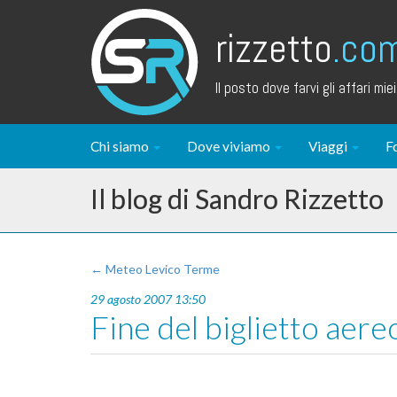
rizzetto
.co
Il posto dove farvi gli affari miei.
Chi siamo
Dove viviamo
Viaggi
F
Il blog di Sandro Rizzetto
← Meteo Levico Terme
29 agosto 2007 13:50
Fine del biglietto aer