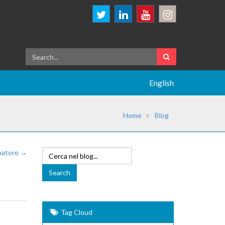
English
Home
Blog
mmatore →
Tag Cloud