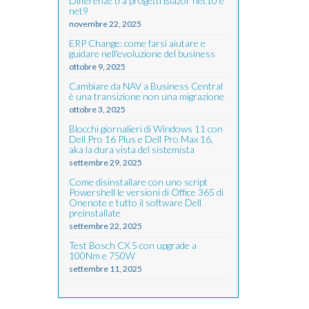
Differenze tra progetti Blazor net10 e
net9
novembre 22, 2025
ERP Change: come farsi aiutare e
guidare nell'evoluzione del business
ottobre 9, 2025
Cambiare da NAV a Business Central
è una transizione non una migrazione
ottobre 3, 2025
Blocchi giornalieri di Windows 11 con
Dell Pro 16 Plus e Dell Pro Max 16,
aka la dura vista del sistemista
settembre 29, 2025
Come disinstallare con uno script
Powershell le versioni di Office 365 di
Onenote e tutto il software Dell
preinstallate
settembre 22, 2025
Test Bosch CX 5 con upgrade a
100Nm e 750W
settembre 11, 2025