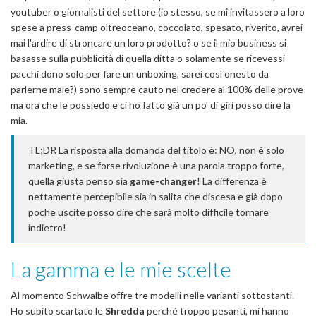
youtuber o giornalisti del settore (io stesso, se mi invitassero a loro
spese a press-camp oltreoceano, coccolato, spesato, riverito, avrei
mai l'ardire di stroncare un loro prodotto? o se il mio business si
basasse sulla pubblicità di quella ditta o solamente se ricevessi
pacchi dono solo per fare un unboxing, sarei così onesto da
parlerne male?) sono sempre cauto nel credere al 100% delle prove
ma ora che le possiedo e ci ho fatto già un po' di giri posso dire la
mia.
TL;DR La risposta alla domanda del titolo è: NO, non è solo
marketing, e se forse rivoluzione è una parola troppo forte,
quella giusta penso sia
game-changer
! La differenza è
nettamente percepibile sia in salita che discesa e già dopo
poche uscite posso dire che sarà molto difficile tornare
indietro!
La gamma e le mie scelte
Al momento Schwalbe offre tre modelli nelle varianti sottostanti.
Ho subito scartato le
Shredda
perché troppo pesanti, mi hanno