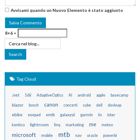
Avvisami quando un Nuovo Elemento è stato aggiunto
8+6 =
Tag Cloud
.net
5dii
AdaptiveOptics
AI
android
apple
basecamp
canon
blazor
bosch
concerti
cube
dell
devleap
ebike
eeepad
emtb
galaxysii
garmin
iis
inter
me
lightroom
kentico
linq
marketing
meteo
mtb
microsoft
mobile
nav
oracle
powerbi