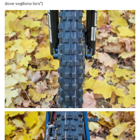
dove vogliono loro")