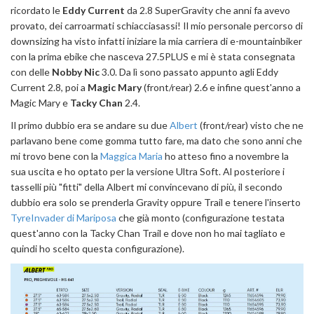
ricordato le
Eddy Current
da 2.8 SuperGravity che anni fa avevo
provato, dei carroarmati schiacciasassi! Il mio personale percorso di
downsizing ha visto infatti iniziare la mia carriera di e-mountainbiker
con la prima ebike che nasceva 27.5PLUS e mi è stata consegnata
con delle
Nobby Nic
3.0. Da lì sono passato appunto agli Eddy
Current 2.8, poi a
Magic Mary
(front/rear) 2.6 e infine quest'anno a
Magic Mary e
Tacky Chan
2.4.
Il primo dubbio era se andare su due
Albert
(front/rear) visto che ne
parlavano bene come gomma tutto fare, ma dato che sono anni che
mi trovo bene con la
Maggica Maria
ho atteso fino a novembre la
sua uscita e ho optato per la versione Ultra Soft. Al posteriore i
tasselli più "fitti" della Albert mi convincevano di più, il secondo
dubbio era solo se prenderla Gravity oppure Trail e tenere l'inserto
TyreInvader di Mariposa
che già monto (configurazione testata
quest'anno con la Tacky Chan Trail e dove non ho mai tagliato e
quindi ho scelto questa configurazione).