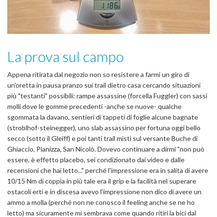
La prova sul campo
Appena ritirata dal negozio non so resistere a farmi un giro di
un'oretta in pausa pranzo sui trail dietro casa cercando situazioni
più "testanti" possibili: rampe assassine (forcella Fuggler) con sassi
molli dove le gomme precedenti -anche se nuove- qualche
sgommata la davano, sentieri di tappeti di foglie alcune bagnate
(stroblhof-steinegger), uno slab assassino per fortuna oggi bello
secco (sotto il Gleiff) e poi tanti trail misti sul versante Buche di
Ghiaccio, Pianizza, San Nicolò. Dovevo continuare a dirmi "non può
essere, è effetto placebo, sei condizionato dai video e dalle
recensioni che hai letto..." perché l'impressione era in salita di avere
10/15 Nm di coppia in più tale era il grip e la facilità nel superare
ostacoli erti e in discesa avevo l'impressione non dico di avere un
ammo a molla (perché non ne conosco il feeling anche se ne ho
letto) ma sicuramente mi sembrava come quando ritiri la bici dal