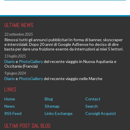
ULTIME NEWS
22 settembre 2025
Rimossi tutti gli annunci pubblicitari in forma di banner, skyscraper
e interstiziali. Dopo 20 anni di Google AdSense ho deciso di dire
basta per dare una fruizione esente da interruzioni ai miei 5 lettori.
13 luglio 2025
Diario
e
PhotoGallery
del recente viaggio in Nuova Aquitania e
Occitania (Francia)
9 giugno 2024
Diario
e
PhotoGallery
del recente viaggio nelle Marche
LINKS
Home
Blog
Contact
News
Sitemap
Search
RSS Feed
Links Exchange
Consigli Acquisti
ULTIMI POST DAL BLOG