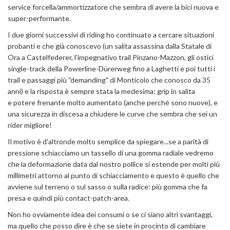
service forcella/ammortizzatore che sembra di avere la bici nuova e
super-performante.
I due giorni successivi di riding ho continuato a cercare situazioni
probanti e che già conoscevo (un salita assassina dalla Statale di
Ora a Castelfederer, l'impegnativo trail Pinzano-Mazzon, gli ostici
single-track della Powerline-Dürerweg fino a Laghetti e poi tutti i
trail e passaggi più "demanding" di Monticolo che conosco da 35
anni) e la risposta è sempre stata la medesima: grip in salita
e potere frenante molto aumentato (anche perché sono nuove), e
una sicurezza in discesa a chiudere le curve che sembra che sei un
rider migliore!
Il motivo è d'altronde molto semplice da spiegare...se a parità di
pressione schiacciamo un tassello di una gomma radiale vedremo
che la deformazione data dal nostro pollice si estende per molti più
millimetri attorno al punto di schiacciamento e questo è quello che
avviene sul terreno o sul sasso o sulla radice: più gomma che fa
presa e quindi più contact-patch-area.
Non ho ovviamente idea dei consumi o se ci siano altri svantaggi,
ma quello che posso dire è che se siete in procinto di cambiare