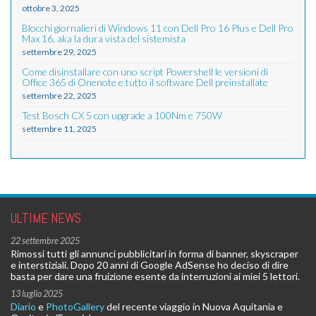
ottobre 3, 2025
Blocchi giornalieri di Windows 11 con Dell Pro 16 Plus e Dell Pro
Max 16, aka la dura vista del sistemista
settembre 29, 2025
Come disinstallare con uno script Powershell le versioni di
Office 365 di Onenote e tutto il software Dell preinstallate
settembre 22, 2025
Test Bosch CX 5 con upgrade a 100Nm e 750W
settembre 11, 2025
ULTIME NEWS
22 settembre 2025
Rimossi tutti gli annunci pubblicitari in forma di banner, skyscraper
e interstiziali. Dopo 20 anni di Google AdSense ho deciso di dire
basta per dare una fruizione esente da interruzioni ai miei 5 lettori.
13 luglio 2025
Diario
e
PhotoGallery
del recente viaggio in Nuova Aquitania e