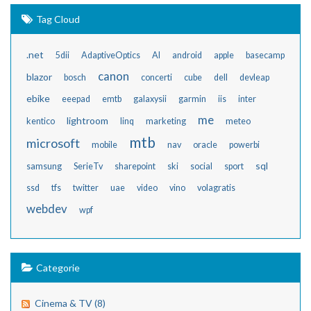
Tag Cloud
.net
5dii
AdaptiveOptics
AI
android
apple
basecamp
canon
blazor
bosch
concerti
cube
dell
devleap
ebike
eeepad
emtb
galaxysii
garmin
iis
inter
me
lightroom
kentico
linq
marketing
meteo
mtb
microsoft
mobile
nav
oracle
powerbi
sql
samsung
SerieTv
sharepoint
ski
social
sport
ssd
tfs
twitter
uae
video
vino
volagratis
webdev
wpf
Categorie
Cinema & TV (8)