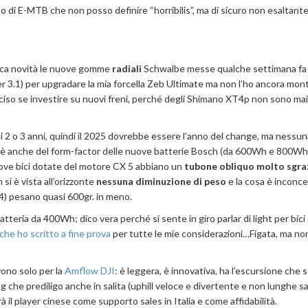
 di E-MTB che non posso definire “horribilis”, ma di sicuro non esaltante
nica novità le nuove gomme
radiali
Schwalbe messe qualche settimana fa
er 3.1) per upgradare la mia forcella Zeb Ultimate ma non l’ho ancora mont
ciso se investire su nuovi freni, perché degli Shimano XT4p non sono mai
i 2 o 3 anni, quindi il 2025 dovrebbe essere l’anno del change, ma nessun
pa è anche del form-factor delle nuove batterie Bosch (da 600Wh e 800Wh
uove bici dotate del motore CX 5 abbiano un
tubone obliquo molto sgra
si è vista all’orizzonte
nessuna diminuzione di peso
e la cosa è inconce
X4) pesano quasi 600gr. in meno.
teria da 400Wh; dico vera perché si sente in giro parlar di light per bici
 che ho scritto a fine prova
per tutte le mie considerazioni…Figata, ma no
vono solo per la
Amflow DJI
: è leggera, è innovativa, ha l’escursione che 
 che prediligo anche in salita (uphill veloce e divertente e non lunghe sal
il player cinese come supporto sales in Italia e come affidabilità.