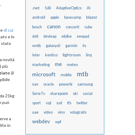
.
.net
5dii
AdaptiveOptics
AI
blazor
android
apple
basecamp
canon
bosch
concerti
cube
 e
di cui
ebike
ato e lo
dell
devleap
eeepad
 stato
emtb
galaxysii
garmin
iis
lightroom
inter
kentico
linq
a novità
me
marketing
meteo
) più
mtb
ziato
(il
microsoft
mobile
pibile
nav
oracle
powerbi
samsung
SerieTv
sharepoint
ski
social
 da 21kg
n può
sql
sport
ssd
tfs
twitter
uae
video
vino
volagratis
serve a
webdev
wpf
ite in