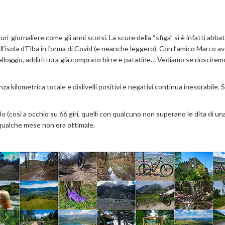
ri-giornaliere come gli anni scorsi. La scure della “sfiga” si è infatti abba
all’isola d’Elba in forma di Covid (e neanche leggero). Con l’amico Marco 
 alloggio, addirittura già comprato birre e patatine… Vediamo se riuscirem
za kilometrica totale e dislivelli positivi e negativi continua inesorabile. 
o (così a occhio su 66 giri, quelli con qualcuno non superano le dita di un
r qualche mese non era ottimale.