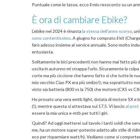
Puntuale come le tasse, ecco il mio resoconto su un anno
È ora di cambiare Ebike?
L’ebike nel 2024 è rimasta
la stessa dell’anno scorso
, u
sono contentissimo
. A giugno ho comprato il kit (Charg
farò adesso insieme al service annuale. Sono molto inde
entusiasta.
Solitamente le bici precedenti non hanno mai fatto più d
uscita in autunno mi strappa l'urlo. Sicuramente la col
corte ma più ciccione che hanno fatto sì che tutte le n
mio vecchio Ciao PX era più smilzo!); ma soprattutto non 
visto sia batteria (800 vs la 750) che motore (CX5 vs C
Ho provato una vera emtb light, dotata di motore SX e bat
(!), mentre questa si attestava sui 17.5. Vi lascio
al post
essere la mia unica e-mtb per tutti i giri.
Quindi? Ad oggi metterei sul tavolo i tanti soldi che ser
me, ha un motore super-potente adatto allo stile di riding
eco per risparmiare watt/h). Vediamo come si comporterà 