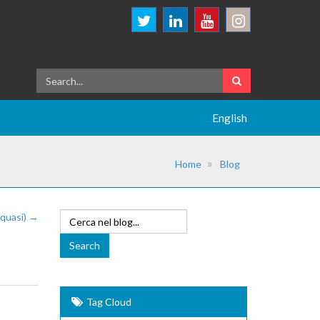
English
Home
Blog
quasi) →
Tag Cloud