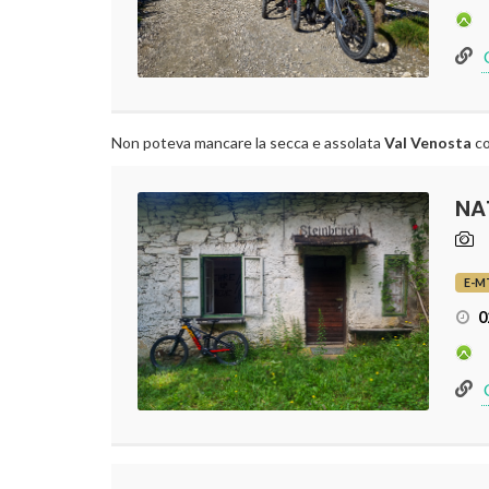
Non poteva mancare la secca e assolata
Val Venosta
co