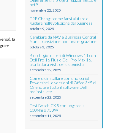
Differenze tra progetti Blazor net10 e
net9
novembre 22, 2025
ERP Change: come farsi aiutare e
guidare nell'evoluzione del business
ottobre 9, 2025
Cambiare da NAV a Business Central
ersa), la
è una transizione non una migrazione
guire -
ottobre 3, 2025
Blocchi giornalieri di Windows 11 con
Dell Pro 16 Plus e Dell Pro Max 16,
aka la dura vista del sistemista
settembre 29, 2025
Come disinstallare con uno script
Powershell le versioni di Office 365 di
Onenote e tutto il software Dell
preinstallate
settembre 22, 2025
Test Bosch CX 5 con upgrade a
100Nm e 750W
settembre 11, 2025