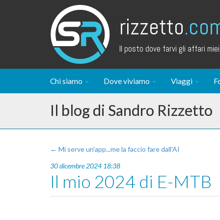
rizzetto
.co
Il posto dove farvi gli affari miei.
Chi siamo
Dove viviamo
Viaggi
F
Il blog di Sandro Rizzetto
← Mi serve un'app...me la faccio fare dall'AI
30 dicembre 2024 18:38
Il mio 2024 di E-MTB