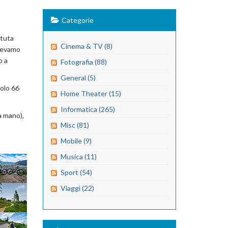
Categorie
ttuta
Cinema & TV (8)
avevamo
o a
Fotografia (88)
General (5)
Solo 66
Home Theater (15)
Informatica (265)
a mano),
Misc (81)
Mobile (9)
Musica (11)
Sport (54)
Viaggi (22)