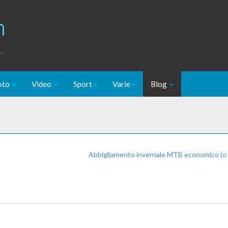
m
..
oto
Video
Sport
Varie
Blog
Abbigliamento invernale MTB economico (o 