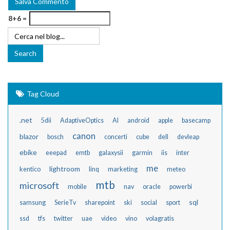
8+6 =
Tag Cloud
.net
5dii
AdaptiveOptics
AI
android
apple
basecamp
canon
blazor
bosch
concerti
cube
dell
devleap
ebike
eeepad
emtb
galaxysii
garmin
iis
inter
me
lightroom
kentico
linq
marketing
meteo
mtb
microsoft
mobile
nav
oracle
powerbi
sql
samsung
SerieTv
sharepoint
ski
social
sport
ssd
tfs
twitter
uae
video
vino
volagratis