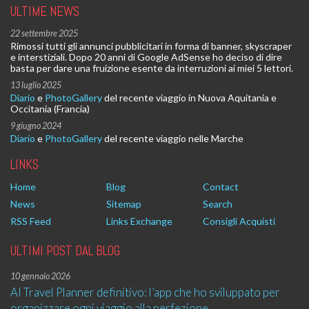
ULTIME NEWS
22 settembre 2025
Rimossi tutti gli annunci pubblicitari in forma di banner, skyscraper
e interstiziali. Dopo 20 anni di Google AdSense ho deciso di dire
basta per dare una fruizione esente da interruzioni ai miei 5 lettori.
13 luglio 2025
Diario
e
PhotoGallery
del recente viaggio in Nuova Aquitania e
Occitania (Francia)
9 giugno 2024
Diario
e
PhotoGallery
del recente viaggio nelle Marche
LINKS
Home
Blog
Contact
News
Sitemap
Search
RSS Feed
Links Exchange
Consigli Acquisti
ULTIMI POST DAL BLOG
10 gennaio 2026
AI Travel Planner definitivo: l’app che ho sviluppato per
organizzare ogni viaggio alla perfezione