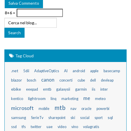
8+6 =
Tag Cloud
.net
5dii
AdaptiveOptics
AI
android
apple
basecamp
canon
blazor
bosch
concerti
cube
dell
devleap
ebike
eeepad
emtb
galaxysii
garmin
iis
inter
me
lightroom
kentico
linq
marketing
meteo
mtb
microsoft
mobile
nav
oracle
powerbi
sql
samsung
SerieTv
sharepoint
ski
social
sport
ssd
tfs
twitter
uae
video
vino
volagratis