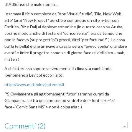
di AdSense che male non fa...
Insomma il ciclo completo da "Apri Visual Studio", "File, New Web
Site" (anzi "New Project" perchè è comunque un sito n-tier con
Entities, Biz e Dal) al deployment online (in questo caso su Aruba,
cosí ho modo anche di testare il "concorrente") era da tempo che
non lo facevo (su progetti più grossi, direi "per fortuna!!" ). La cosa
buffa (e bella) è che arrivavo a casa la sera e "avevo voglia" di andare
avanti e finire il progetto come se di giorno facessi dell'altro... mah,
misteri !
A chi interessa sapere se veramente il clima sta cambiando
(perlomeno a Levico) ecco il sito:
http://www.meteolevicoterme.it
PS Ovviamente gli aggiornamenti futuri saranno curati da
Giampaolo... se tra qualche tempo vedrete dei <font size="5"
face="Comic Sans MS"> non è colpa mia :-)
Commenti (2)
-