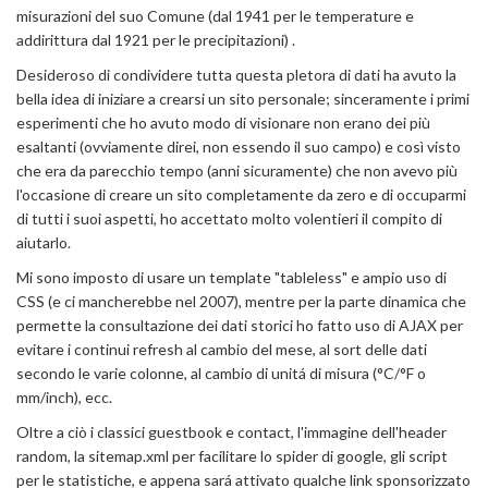
misurazioni del suo Comune (dal 1941 per le temperature e
addirittura dal 1921 per le precipitazioni) .
Desideroso di condividere tutta questa pletora di dati ha avuto la
bella idea di iniziare a crearsi un sito personale; sinceramente i primi
esperimenti che ho avuto modo di visionare non erano dei più
esaltanti (ovviamente direi, non essendo il suo campo) e così visto
che era da parecchio tempo (anni sicuramente) che non avevo più
l'occasione di creare un sito completamente da zero e di occuparmi
di tutti i suoi aspetti, ho accettato molto volentieri il compito di
aiutarlo.
Mi sono imposto di usare un template "tableless" e ampio uso di
CSS (e ci mancherebbe nel 2007), mentre per la parte dinamica che
permette la consultazione dei dati storici ho fatto uso di AJAX per
evitare i continui refresh al cambio del mese, al sort delle dati
secondo le varie colonne, al cambio di unitá di misura (°C/°F o
mm/inch), ecc.
Oltre a ciò i classici guestbook e contact, l'immagine dell'header
random, la sitemap.xml per facilitare lo spider di google, gli script
per le statistiche, e appena sará attivato qualche link sponsorizzato