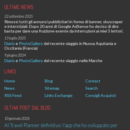
ULTIME NEWS
22 settembre 2025
Rimossi tutti gli annunci pubblicitari in forma di banner, skyscraper
e interstiziali. Dopo 20 anni di Google AdSense ho deciso di dire
basta per dare una fruizione esente da interruzioni ai miei 5 lettori.
13 luglio 2025
Diario
e
PhotoGallery
del recente viaggio in Nuova Aquitania e
Occitania (Francia)
9 giugno 2024
Diario
e
PhotoGallery
del recente viaggio nelle Marche
LINKS
Home
Blog
Contact
News
Sitemap
Search
RSS Feed
Links Exchange
Consigli Acquisti
ULTIMI POST DAL BLOG
10 gennaio 2026
AI Travel Planner definitivo: l’app che ho sviluppato per